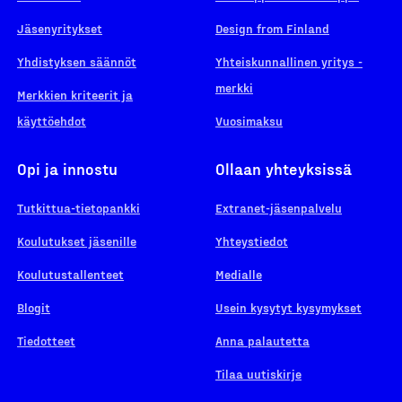
Jäsenyritykset
Design from Finland
Yhdistyksen säännöt
Yhteiskunnallinen yritys -
merkki
Merkkien kriteerit ja
käyttöehdot
Vuosimaksu
Opi ja innostu
Ollaan yhteyksissä
Tutkittua-tietopankki
Extranet-jäsenpalvelu
Koulutukset jäsenille
Yhteystiedot
Koulutustallenteet
Medialle
Blogit
Usein kysytyt kysymykset
Tiedotteet
Anna palautetta
Tilaa uutiskirje