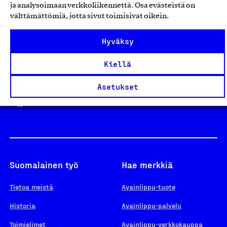
ja analysoimaan verkkoliikennettä. Osa evästeistä on
välttämättömiä, jotta sivut toimisivat oikein.
Design From Finland
Hyväksy
Kiellä
Yhteiskunnallinen Yritys -merkki
Asetukset
Suomalainen työ
Hae merkkiä
Tietoa meistä
Avainlippu-tuote
Historia
Avainlippu-palvelu
Toimielimet
Avainlippu-verkkokauppa