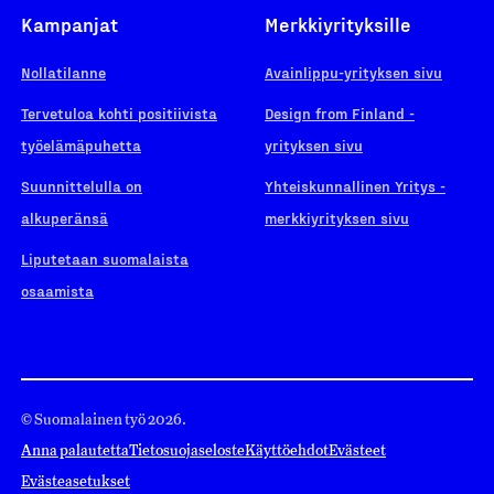
Kampanjat
Merkkiyrityksille
Nollatilanne
Avainlippu-yrityksen sivu
Tervetuloa kohti positiivista
Design from Finland -
työelämäpuhetta
yrityksen sivu
Suunnittelulla on
Yhteiskunnallinen Yritys -
alkuperänsä
merkkiyrityksen sivu
Liputetaan suomalaista
osaamista
© Suomalainen työ 2026.
Anna palautetta
Tietosuojaseloste
Käyttöehdot
Evästeet
Evästeasetukset