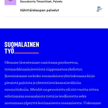
Osuuskunta Timanttiset, Palvelu
Vähittäiskaupan palvelut
Olemme jäsentemme omistama puolueeton,
työmarkkinajärjestöistä riippumaton yhdistys.
Jäseninämme on koko suomalaisen yhteiskunnan kirjo
pienistä pajoista ja yhteisöistä kansainvälisiin
suuryrityksiin. Meidät on perustettu yli 100 vuotta sitten
edistämään suomalaista työtä ja teollisuutta sekä
nostamaan ylpeyttä kotimaisesta osaamisesta. Uskomme