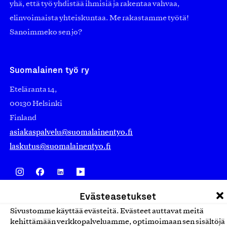
yhä, että työ yhdistää ihmisiä ja rakentaa vahvaa,
elinvoimaista yhteiskuntaa. Me rakastamme työtä!
Sanoimmeko sen jo?
Suomalainen työ ry
Eteläranta 14,
00130 Helsinki
Finland
asiakaspalvelu@suomalainentyo.fi
laskutus@suomalainentyo.fi
Evästeasetukset
Avainlippu
Sivustomme käyttää evästeitä. Evästeet auttavat meitä
kehittämään verkkopalveluamme, optimoimaan sen sisältöjä