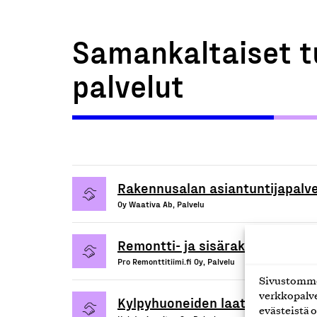
Samankaltaiset t
palvelut
Rakennusalan asiantuntijapalve
Oy Waativa Ab, Palvelu
Remontti- ja sisärakennuspalve
Pro Remonttitiimi.fi Oy, Palvelu
Sivustomme 
verkkopalve
Kylpyhuoneiden laattojen huolt
evästeistä o