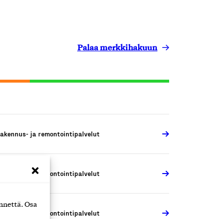
Palaa merkkihakuun
akennus- ja remontointipalvelut
akennus- ja remontointipalvelut
nnettä. Osa
akennus- ja remontointipalvelut