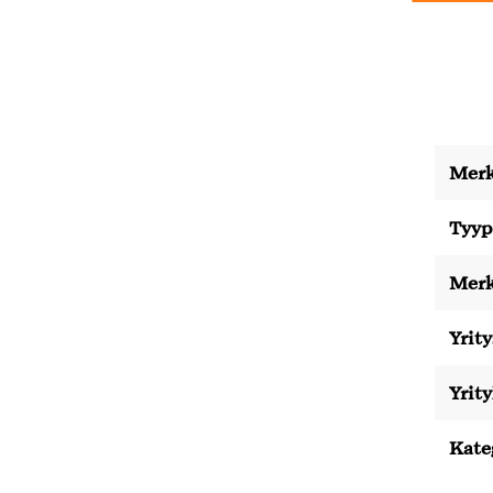
Merk
Tyyp
Merk
Yrity
Yrit
Kate