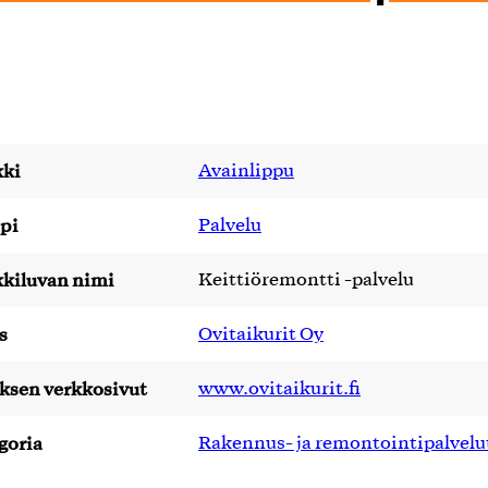
ki
Avainlippu
pi
Palvelu
kiluvan nimi
Keittiöremontti -palvelu
s
Ovitaikurit Oy
yksen verkkosivut
www.ovitaikurit.fi
goria
Rakennus- ja remontointipalvelu