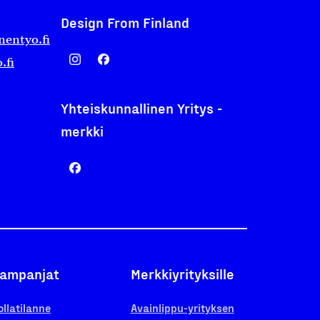
Design From Finland
nentyo.fi
.fi
Yhteiskunnallinen Yritys -
merkki
ampanjat
Merkkiyrityksille
ollatilanne
Avainlippu-yrityksen