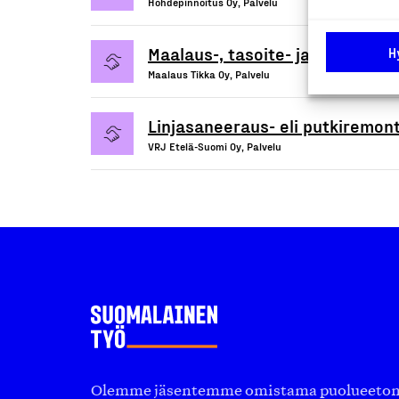
Hohdepinnoitus Oy, Palvelu
Maalaus-, tasoite- ja remonttip
H
Maalaus Tikka Oy, Palvelu
Linjasaneeraus- eli putkiremont
VRJ Etelä-Suomi Oy, Palvelu
Olemme jäsentemme omistama puolueeton, 