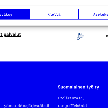
alvelut
yväksy
Kiellä
Asetuk
R
tipalvelut
R
Suomalainen työ ry
Eteläranta 14,
työmarkkinajärjestöistä
00130 Helsinki