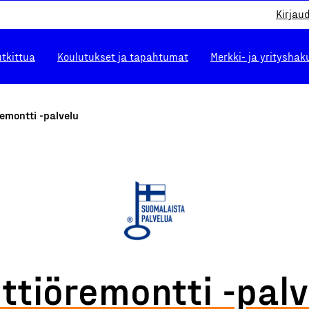
Kirjau
utkittua
Koulutukset ja tapahtumat
Merkki- ja yrityshak
remontti -palvelu
ittiöremontti -palv