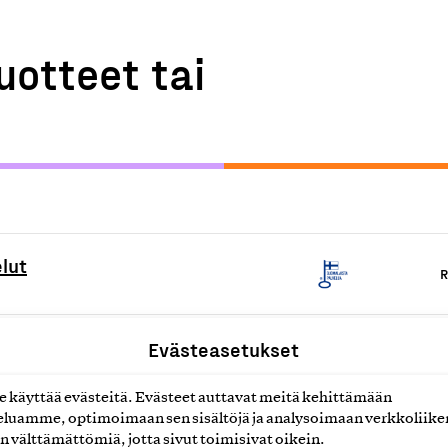
uotteet tai
lut
R
lut
Evästeasetukset
R
käyttää evästeitä. Evästeet auttavat meitä kehittämään
luamme, optimoimaan sen sisältöjä ja analysoimaan verkkoliike
o- ja nanopinnoituspalvelut
R
n välttämättömiä, jotta sivut toimisivat oikein.