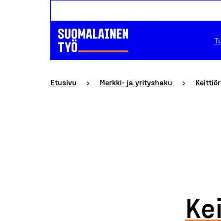
T
Etusivu
Merkki- ja yrityshaku
Keittiö
Ke