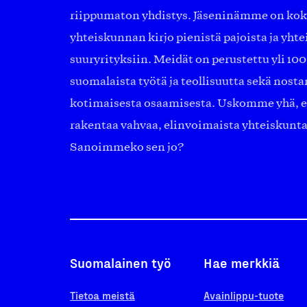
riippumaton yhdistys. Jäseninämme on ko
yhteiskunnan kirjo pienistä pajoista ja yhte
suuryrityksiin. Meidät on perustettu yli 10
suomalaista työtä ja teollisuutta sekä nost
kotimaisesta osaamisesta. Uskomme yhä, ett
rakentaa vahvaa, elinvoimaista yhteiskunt
Sanoimmeko sen jo?
Suomalainen työ
Hae merkkiä
Tietoa meistä
Avainlippu-tuote