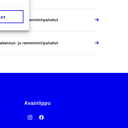
set
akennus- ja remontointipalvelut
akennus- ja remontointipalvelut
Avainlippu