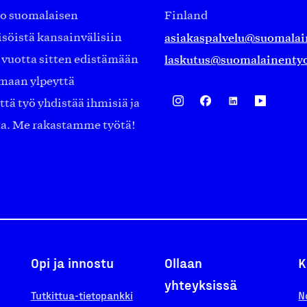
ko suomalaisen
Finland
asiakaspalvelu@suomalai
isöistä kansainvälisiin
laskutus@suomalainentyo
0 vuotta sitten edistämään
amaan ylpeyttä
ä työ yhdistää ihmisiä ja
aa. Me rakastamme työtä!
Opi ja innostu
Ollaan
K
yhteyksissä
Tutkittua-tietopankki
N