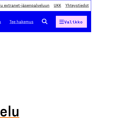
du extranet-jäsenpalveluun
UKK
Yhteystiedot
u
Tee hakemus
Valikko
elu