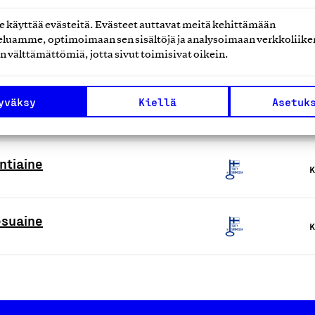
käyttää evästeitä. Evästeet auttavat meitä kehittämään
luamme, optimoimaan sen sisältöjä ja analysoimaan verkkoliike
K
n välttämättömiä, jotta sivut toimisivat oikein.
yväksy
Kiellä
Asetuk
K
ntiaine
K
esuaine
K