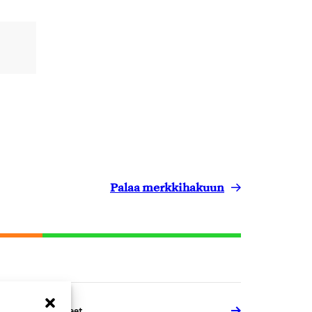
Palaa merkkihakuun
emialliset tuotteet