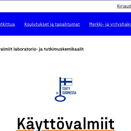
Kirjau
utkittua
Koulutukset ja tapahtumat
Merkki- ja yrityshak
almiit laboratorio- ja tutkimuskemikaalit
Käyttövalmiit