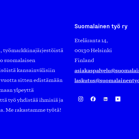
Suomalainen työ ry
Eteläranta 14,
työmarkkinajärjestöistä
00130 Helsinki
ko suomalaisen
Finland
asiakaspalvelu@suomalai
isöistä kansainvälisiin
laskutus@suomalainentyo
0 vuotta sitten edistämään
amaan ylpeyttä
ä työ yhdistää ihmisiä ja
aa. Me rakastamme työtä!