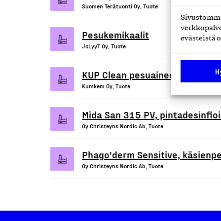
Suomen Terätuonti Oy, Tuote
Sivustomme 
verkkopalve
Pesukemikaalit
evästeistä o
JoLyyT Oy, Tuote
H
KUP Clean pesuaineet
Kumkem Oy, Tuote
Mida San 315 PV, pintadesinfioi
Oy Christeyns Nordic Ab, Tuote
Phago'derm Sensitive, käsienp
Oy Christeyns Nordic Ab, Tuote