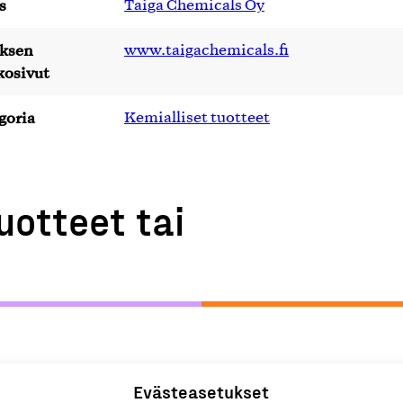
s
Taiga Chemicals Oy
yksen
www.taigachemicals.fi
kosivut
goria
Kemialliset tuotteet
uotteet tai
Evästeasetukset
ituotteet
K