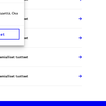
nnettä. Osa
emialliset tuotteet
set
emialliset tuotteet
emialliset tuotteet
emialliset tuotteet