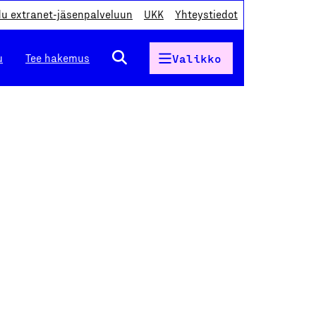
du extranet-jäsenpalveluun
UKK
Yhteystiedot
u
Tee hakemus
Valikko