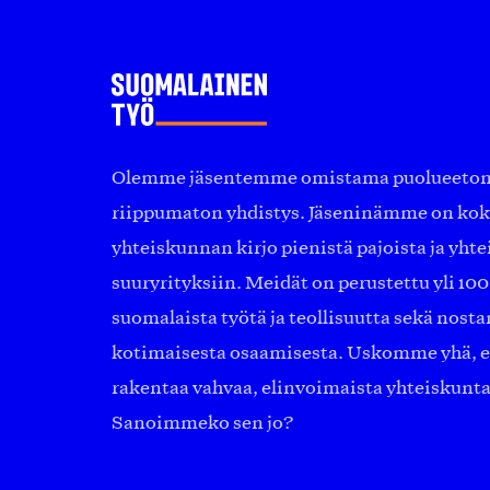
Olemme jäsentemme omistama puolueeton, 
riippumaton yhdistys. Jäseninämme on ko
yhteiskunnan kirjo pienistä pajoista ja yhte
suuryrityksiin. Meidät on perustettu yli 10
suomalaista työtä ja teollisuutta sekä nost
kotimaisesta osaamisesta. Uskomme yhä, ett
rakentaa vahvaa, elinvoimaista yhteiskunt
Sanoimmeko sen jo?