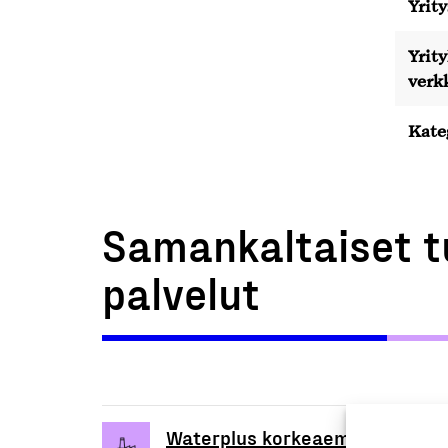
Yrity
Yrit
verk
Kate
Samankaltaiset t
palvelut
Waterplus korkeaemäksiset ves