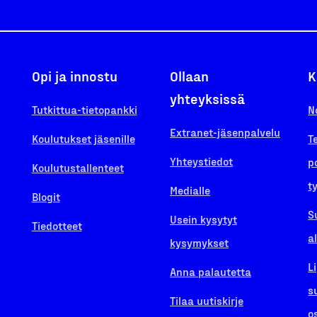
Opi ja innostu
Ollaan
K
yhteyksissä
Tutkittua-tietopankki
N
Extranet-jäsenpalvelu
Koulutukset jäsenille
T
Yhteystiedot
p
Koulutustallenteet
t
Medialle
Blogit
S
Usein kysytyt
Tiedotteet
a
kysymykset
L
Anna palautetta
s
Tilaa uutiskirje
o