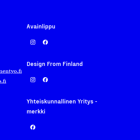
Avainlippu
Design From Finland
nentyo.fi
.fi
Yhteiskunnallinen Yritys -
merkki