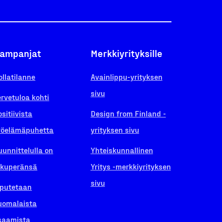
ampanjat
Merkkiyrityksille
ollatilanne
Avainlippu-yrityksen
sivu
ervetuloa kohti
ositiivista
Design from Finland -
yöelämäpuhetta
yrityksen sivu
uunnittelulla on
Yhteiskunnallinen
lkuperänsä
Yritys -merkkiyrityksen
sivu
iputetaan
uomalaista
saamista