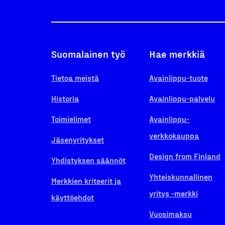
Suomalainen työ
Hae merkkiä
Tietoa meistä
Avainlippu-tuote
Historia
Avainlippu-palvelu
Toimielimet
Avainlippu-
verkkokauppa
Jäsenyritykset
Design from Finland
Yhdistyksen säännöt
Yhteiskunnallinen
Merkkien kriteerit ja
yritys -merkki
käyttöehdot
Vuosimaksu