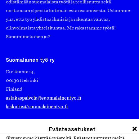
edistämään suomalaista työtä ja teollisuutta sekä
nostamaan ylpeyttä kotimaisesta osaamisesta. Uskomme
yhä, että työ yhdistää ihmisiä ja rakentaa vahvaa,
elinvoimaista yhteiskuntaa. Me rakastamme työtä!
Sanoimmeko sen jo?
Suomalainen työ ry
Eteläranta 14,
00130 Helsinki
Finland
asiakaspalvelu@suomalainentyo.fi
laskutus@suomalainentyo.fi
Evästeasetukset
Sivustomme käyttää evästeitä. Evästeet auttavat meitä