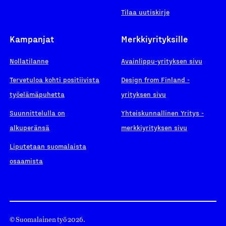
Tilaa uutiskirje
Kampanjat
Merkkiyrityksille
Nollatilanne
Avainlippu-yrityksen sivu
Tervetuloa kohti positiivista
Design from Finland -
työelämäpuhetta
yrityksen sivu
Suunnittelulla on
Yhteiskunnallinen Yritys -
alkuperänsä
merkkiyrityksen sivu
Liputetaan suomalaista
osaamista
© Suomalainen työ 2026.