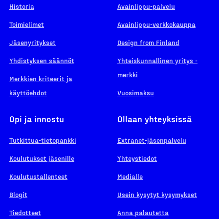
Historia
Avainlippu-palvelu
Toimielimet
Avainlippu-verkkokauppa
Jäsenyritykset
Design from Finland
Yhdistyksen säännöt
Yhteiskunnallinen yritys -
merkki
Merkkien kriteerit ja
käyttöehdot
Vuosimaksu
Opi ja innostu
Ollaan yhteyksissä
Tutkittua-tietopankki
Extranet-jäsenpalvelu
Koulutukset jäsenille
Yhteystiedot
Koulutustallenteet
Medialle
Blogit
Usein kysytyt kysymykset
Tiedotteet
Anna palautetta