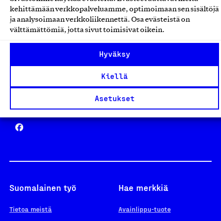
Avainlippu
kehittämään verkkopalveluamme, optimoimaan sen sisältöjä
ja analysoimaan verkkoliikennettä. Osa evästeistä on
välttämättömiä, jotta sivut toimisivat oikein.
Design From Finland
Hyväksy
Kiellä
Asetukset
Yhteiskunnallinen Yritys -merkki
Suomalainen työ
Hae merkkiä
Tietoa meistä
Avainlippu-tuote