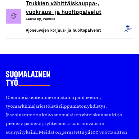
Trukkien vähittäiskauppa-,
vuokraus- ja huoltopalvelut
Kauvo Oy, Palvelu
Ajoneuvojen korjaus- ja huoltopalvelut
Olemme jäsentemme omistama puolueeton,
työmarkkinajärjestöistä riippumaton yhdistys.
Jäseninämme on koko suomalaisen yhteiskunnan kirjo
pienistä pajoista ja yhteisöistä kansainvälisiin
suuryrityksiin. Meidät on perustettu yli 100 vuotta sitten