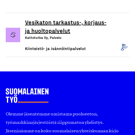
Vesikaton tarkastus-, korjaus-
ja huoltopalvelut
Kattotutka Oy, Palvelu
Kiinteistö- ja isännöintipalvelut
Olemme jäsentemme omistama puolueeton,
työmarkkinajärjestöistä riippumaton yhdistys.
Jäseninämme on koko suomalaisen yhteiskunnan kirjo