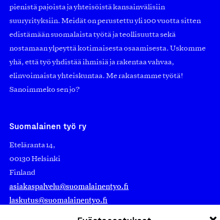
pienistä pajoista ja yhteisöistä kansainvälisiin
suuryrityksiin. Meidät on perustettu yli 100 vuotta sitten
edistämään suomalaista työtä ja teollisuutta sekä
nostamaan ylpeyttä kotimaisesta osaamisesta. Uskomme
yhä, että työ yhdistää ihmisiä ja rakentaa vahvaa,
elinvoimaista yhteiskuntaa. Me rakastamme työtä!
Sanoimmeko sen jo?
Suomalainen työ ry
Eteläranta 14,
00130 Helsinki
Finland
asiakaspalvelu@suomalainentyo.fi
laskutus@suomalainentyo.fi
Evästeasetukset