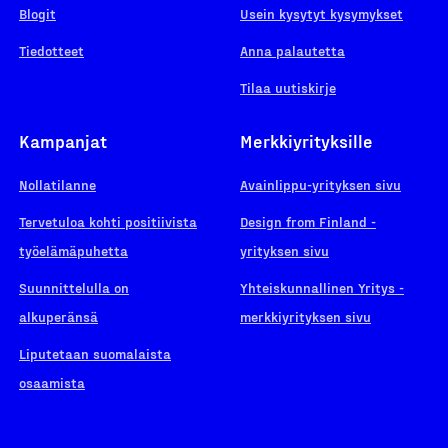
Blogit
Usein kysytyt kysymykset
Tiedotteet
Anna palautetta
Tilaa uutiskirje
Kampanjat
Merkkiyrityksille
Nollatilanne
Avainlippu-yrityksen sivu
Tervetuloa kohti positiivista
Design from Finland -
työelämäpuhetta
yrityksen sivu
Suunnittelulla on
Yhteiskunnallinen Yritys -
alkuperänsä
merkkiyrityksen sivu
Liputetaan suomalaista
osaamista