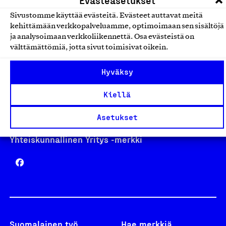
Sivustomme käyttää evästeitä. Evästeet auttavat meitä
kehittämään verkkopalveluamme, optimoimaan sen sisältöjä
Avainlippu
ja analysoimaan verkkoliikennettä. Osa evästeistä on
välttämättömiä, jotta sivut toimisivat oikein.
Hyväksy
Design From Finland
Kiellä
Asetukset
Yhteiskunnallinen Yritys -merkki
Suomalainen työ
Hae merkkiä