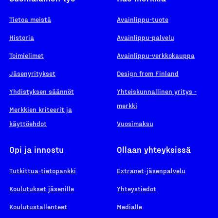
Tietoa meistä
Avainlippu-tuote
Historia
Avainlippu-palvelu
Toimielimet
Avainlippu-verkkokauppa
Jäsenyritykset
Design from Finland
Yhdistyksen säännöt
Yhteiskunnallinen yritys -
merkki
Merkkien kriteerit ja
käyttöehdot
Vuosimaksu
Opi ja innostu
Ollaan yhteyksissä
Tutkittua-tietopankki
Extranet-jäsenpalvelu
Koulutukset jäsenille
Yhteystiedot
Koulutustallenteet
Medialle