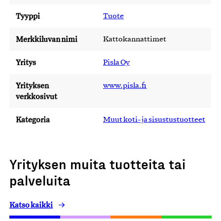
Tyyppi
Tuote
Merkkiluvan nimi
Kattokannattimet
Yritys
Pisla Oy
Yrityksen
www.pisla.fi
verkkosivut
Kategoria
Muut koti- ja sisustustuotteet
Yrityksen muita tuotteita tai
palveluita
Katso kaikki