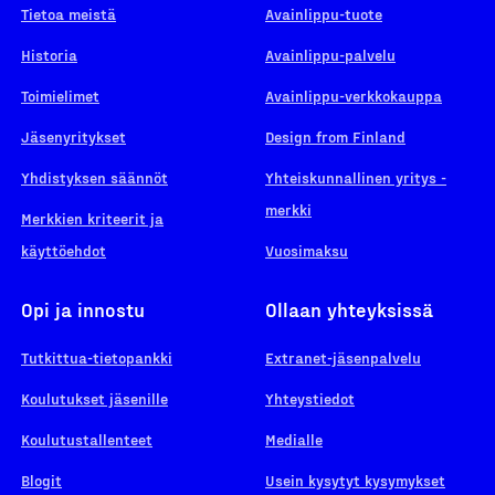
Tietoa meistä
Avainlippu-tuote
Historia
Avainlippu-palvelu
Toimielimet
Avainlippu-verkkokauppa
Jäsenyritykset
Design from Finland
Yhdistyksen säännöt
Yhteiskunnallinen yritys -
merkki
Merkkien kriteerit ja
käyttöehdot
Vuosimaksu
Opi ja innostu
Ollaan yhteyksissä
Tutkittua-tietopankki
Extranet-jäsenpalvelu
Koulutukset jäsenille
Yhteystiedot
Koulutustallenteet
Medialle
Blogit
Usein kysytyt kysymykset