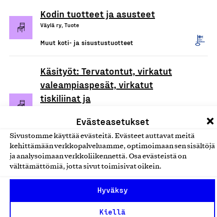
Kodin tuotteet ja asusteet
Väylä ry, Tuote
Muut koti- ja sisustustuotteet
Käsityöt: Tervatontut, virkatut
valeampiaspesät, virkatut
tiskiliinat ja
mehiläisvahakynttilät
Evästeasetukset
Sydänlangat, Tuote
Sivustomme käyttää evästeitä. Evästeet auttavat meitä
Muut koti- ja sisustustuotteet
kehittämään verkkopalveluamme, optimoimaan sen sisältöjä
ja analysoimaan verkkoliikennettä. Osa evästeistä on
Käyttö- ja sisustuskeramiikka
välttämättömiä, jotta sivut toimisivat oikein.
Ari Markkola, Tuote
Hyväksy
Muut koti- ja sisustustuotteet
Kiellä