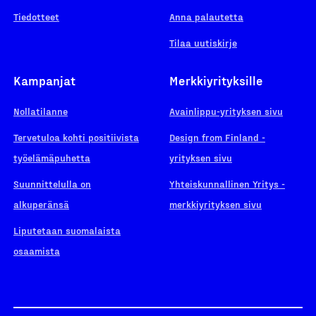
Tiedotteet
Anna palautetta
Tilaa uutiskirje
Kampanjat
Merkkiyrityksille
Nollatilanne
Avainlippu-yrityksen sivu
Tervetuloa kohti positiivista
Design from Finland -
työelämäpuhetta
yrityksen sivu
Suunnittelulla on
Yhteiskunnallinen Yritys -
alkuperänsä
merkkiyrityksen sivu
Liputetaan suomalaista
osaamista