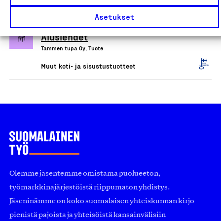
Betonityöt: betoniset vadit,
Asetukset
Tulilehdet, Askellehdet ja
Aluslehdet
Tammen tupa Oy, Tuote
Muut koti- ja sisustustuotteet
Olemme jäsentemme omistama puolueeton,
työmarkkinajärjestöistä riippumaton yhdistys.
Jäseninämme on koko suomalaisen yhteiskunnan kirjo
pienistä pajoista ja yhteisöistä kansainvälisiin