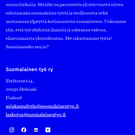
suuryrityksiin. Meidät on perustettu yli 100 vuotta sitten
edistämään suomalaista työtä ja teollisuutta sekä
nostamaan ylpeyttä kotimaisesta osaamisesta. Uskomme
yhä, että työ yhdistää ihmisiä ja rakentaa vahvaa,
elinvoimaista yhteiskuntaa. Me rakastamme työtä!
Sanoimmeko sen jo?
Suomalainen työ ry
Eteläranta 14,
00130 Helsinki
Finland
asiakaspalvelu@suomalainentyo.fi
laskutus@suomalainentyo.fi