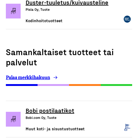
Duster-tuuletus/kuivausteline
Pisla Oy, Tuote
Kodinhoitotuotteet
Samankaltaiset tuotteet tai
palvelut
Palaa merkkihakuun
Bobi postilaatikot
Bobi.com Oy, Tuote
Muut koti- ja sisustustuotteet