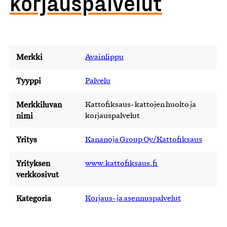
korjauspalvelut
Merkki
Avainlippu
Tyyppi
Palvelu
Merkkiluvan
Kattofiksaus- kattojen huolto ja
nimi
korjauspalvelut
Yritys
Kananoja Group Oy/Kattofiksaus
Yrityksen
www.kattofiksaus.fi
verkkosivut
Kategoria
Korjaus- ja asennuspalvelut