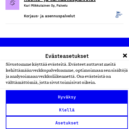
Kari Miikkulainen Oy, Palvelu
Korjaus- ja asennuspalvelut
Evästeasetukset
Sivustomme käyttää evästeitä. Evästeet auttavat meitä
kehittämään verkkopalveluamme, optimoimaan sen sisältöjä
ja analysoimaan verkkoliikennettä. Osa evästeistä on
Olemme jäsentemme omistama puolueeton,
välttämättömiä, jotta sivut toimisivat oikein.
työmarkkinajärjestöistä riippumaton yhdistys.
Jäseninämme on koko suomalaisen yhteiskunnan kirjo
Hyväksy
pienistä pajoista ja yhteisöistä kansainvälisiin
Kiellä
suuryrityksiin. Meidät on perustettu yli 100 vuotta sitten
edistämään suomalaista työtä ja teollisuutta sekä
Asetukset
nostamaan ylpeyttä kotimaisesta osaamisesta. Uskomme