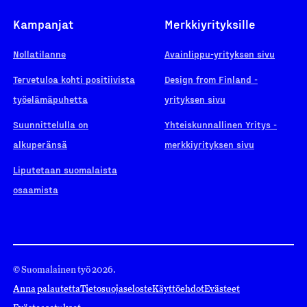
Kampanjat
Merkkiyrityksille
Nollatilanne
Avainlippu-yrityksen sivu
Tervetuloa kohti positiivista
Design from Finland -
työelämäpuhetta
yrityksen sivu
Suunnittelulla on
Yhteiskunnallinen Yritys -
alkuperänsä
merkkiyrityksen sivu
Liputetaan suomalaista
osaamista
© Suomalainen työ 2026.
Anna palautetta
Tietosuojaseloste
Käyttöehdot
Evästeet