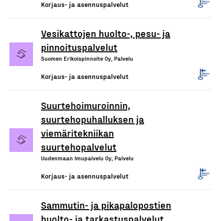
Korjaus- ja asennuspalvelut
Vesikattojen huolto-, pesu- ja
pinnoituspalvelut
Suomen Erikoispinnoite Oy, Palvelu
Korjaus- ja asennuspalvelut
Suurtehoimuroinnin,
suurtehopuhalluksen ja
viemäritekniikan
suurtehopalvelut
Uudenmaan Imupalvelu Oy, Palvelu
Korjaus- ja asennuspalvelut
Sammutin- ja pikapalopostien
huolto- ja tarkastuspalvelut