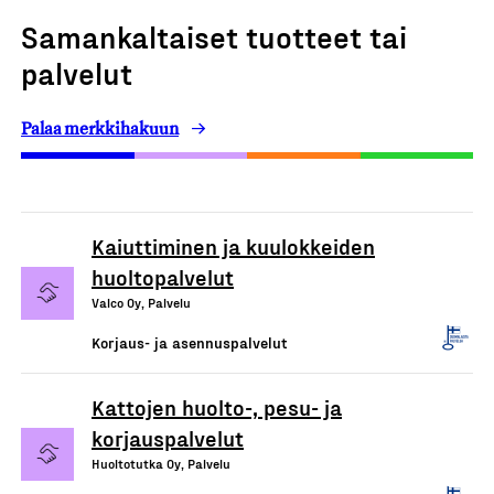
Samankaltaiset tuotteet tai
palvelut
Palaa merkkihakuun
Kaiuttiminen ja kuulokkeiden
huoltopalvelut
Valco Oy, Palvelu
Korjaus- ja asennuspalvelut
Kattojen huolto-, pesu- ja
korjauspalvelut
Huoltotutka Oy, Palvelu