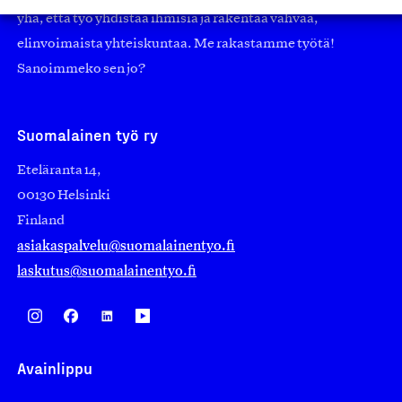
yhä, että työ yhdistää ihmisiä ja rakentaa vahvaa,
elinvoimaista yhteiskuntaa. Me rakastamme työtä!
Sanoimmeko sen jo?
Suomalainen työ ry
Eteläranta 14,
00130 Helsinki
Finland
asiakaspalvelu@suomalainentyo.fi
laskutus@suomalainentyo.fi
Avainlippu