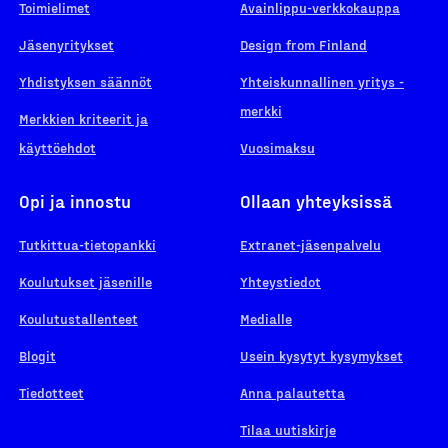
Toimielimet
Avainlippu-verkkokauppa
Jäsenyritykset
Design from Finland
Yhdistyksen säännöt
Yhteiskunnallinen yritys -
merkki
Merkkien kriteerit ja
käyttöehdot
Vuosimaksu
Opi ja innostu
Ollaan yhteyksissä
Tutkittua-tietopankki
Extranet-jäsenpalvelu
Koulutukset jäsenille
Yhteystiedot
Koulutustallenteet
Medialle
Blogit
Usein kysytyt kysymykset
Tiedotteet
Anna palautetta
Tilaa uutiskirje