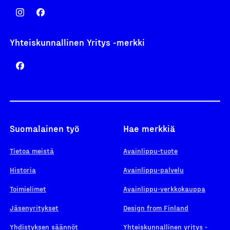
Yhteiskunnallinen Yritys -merkki
Suomalainen työ
Hae merkkiä
Tietoa meistä
Avainlippu-tuote
Historia
Avainlippu-palvelu
Toimielimet
Avainlippu-verkkokauppa
Jäsenyritykset
Design from Finland
Yhdistyksen säännöt
Yhteiskunnallinen yritys -