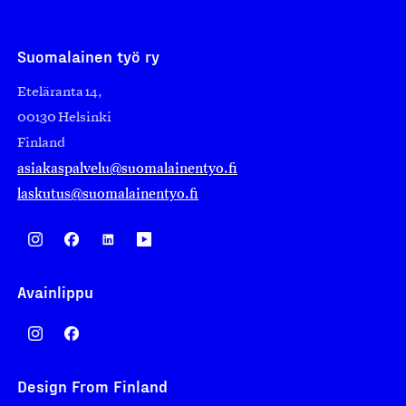
Suomalainen työ ry
Eteläranta 14,
00130 Helsinki
Finland
asiakaspalvelu@suomalainentyo.fi
laskutus@suomalainentyo.fi
Avainlippu
Design From Finland