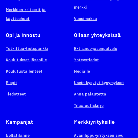
merkki
Merkkien kriteerit ja
käyttöehdot
Vuosimaksu
Opi ja innostu
Ollaan yhteyksissä
Tutkittua-tietopankki
Extranet-jäsenpalvelu
Koulutukset jäsenille
Yhteystiedot
Koulutustallenteet
Medialle
Blogit
Usein kysytyt kysymykset
Tiedotteet
Anna palautetta
Tilaa uutiskirje
Kampanjat
Merkkiyrityksille
Nollatilanne
Avainlippu-yrityksen sivu