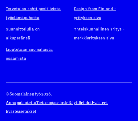
Tervetuloa kohti positiivista
Design from Finland -
työelämäpuhetta
yrityksen sivu
Suunnittelulla on
Yhteiskunnallinen Yritys -
alkuperänsä
merkkiyrityksen sivu
Liputetaan suomalaista
osaamista
© Suomalainen työ 2026.
Anna palautetta
Tietosuojaseloste
Käyttöehdot
Evästeet
Evästeasetukset