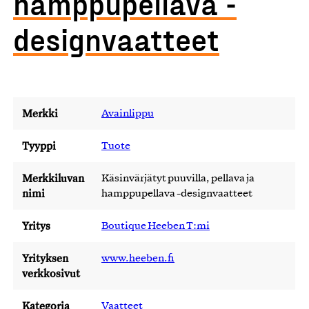
hamppupellava -
designvaatteet
Merkki
Avainlippu
Tyyppi
Tuote
Merkkiluvan
Käsinvärjätyt puuvilla, pellava ja
nimi
hamppupellava -designvaatteet
Yritys
Boutique Heeben T:mi
Yrityksen
www.heeben.fi
verkkosivut
Kategoria
Vaatteet