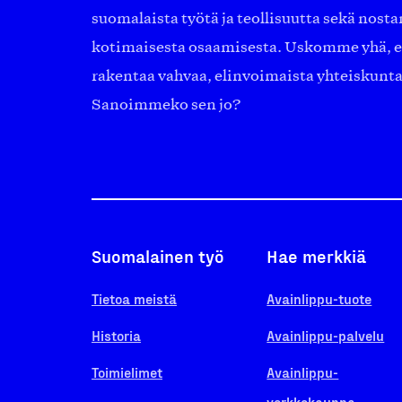
suomalaista työtä ja teollisuutta sekä nost
kotimaisesta osaamisesta. Uskomme yhä, ett
rakentaa vahvaa, elinvoimaista yhteiskunt
Sanoimmeko sen jo?
Suomalainen työ
Hae merkkiä
Tietoa meistä
Avainlippu-tuote
Historia
Avainlippu-palvelu
Toimielimet
Avainlippu-
verkkokauppa