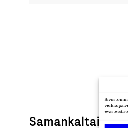
Sivustomme 
verkkopalve
evästeistä o
Samankaltaiset t