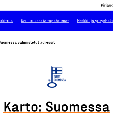
Kirjau
utkittua
Koulutukset ja tapahtumat
Merkki- ja yrityshak
Suomessa valimistetut adressit
Karto: Suomessa