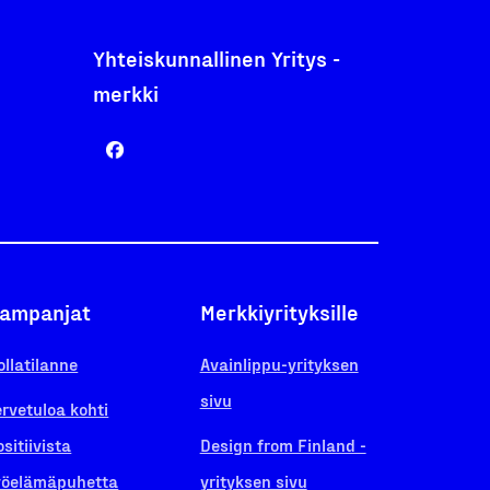
Yhteiskunnallinen Yritys -
merkki
ampanjat
Merkkiyrityksille
ollatilanne
Avainlippu-yrityksen
sivu
ervetuloa kohti
ositiivista
Design from Finland -
yöelämäpuhetta
yrityksen sivu