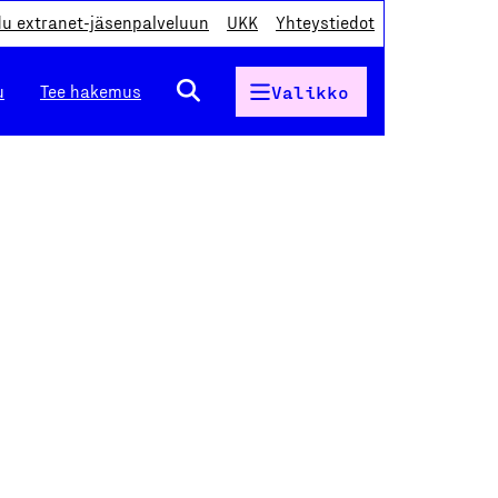
du extranet-jäsenpalveluun
UKK
Yhteystiedot
u
Tee hakemus
Valikko