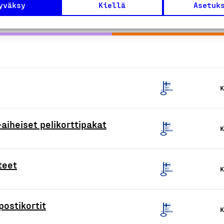
yväksy
Kiellä
Asetuk
K
aiheiset pelikorttipakat
K
teet
K
 postikortit
K