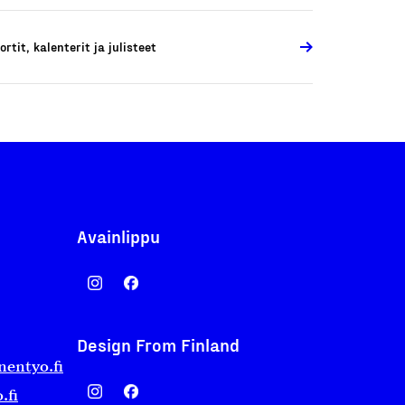
ortit, kalenterit ja julisteet
Avainlippu
Design From Finland
nentyo.fi
.fi