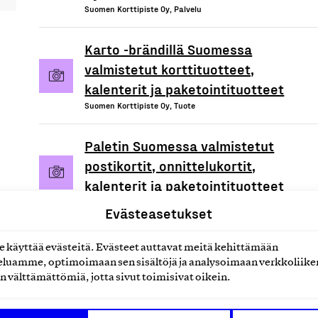
Suomen Korttipiste Oy, Palvelu
Karto -brändillä Suomessa
valmistetut korttituotteet,
kalenterit ja paketointituotteet
Suomen Korttipiste Oy, Tuote
Paletin Suomessa valmistetut
postikortit, onnittelukortit,
kalenterit ja paketointituotteet
Suomen Korttipiste Oy, Tuote
Evästeasetukset
käyttää evästeitä. Evästeet auttavat meitä kehittämään
luamme, optimoimaan sen sisältöjä ja analysoimaan verkkoliike
n välttämättömiä, jotta sivut toimisivat oikein.
uotteet tai