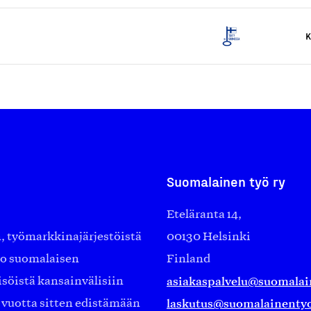
K
Suomalainen työ ry
Eteläranta 14,
työmarkkinajärjestöistä
00130 Helsinki
ko suomalaisen
Finland
asiakaspalvelu@suomalai
isöistä kansainvälisiin
laskutus@suomalainentyo
0 vuotta sitten edistämään