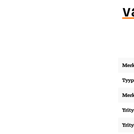
v
Merk
Tyyp
Merk
Yrity
Yrit