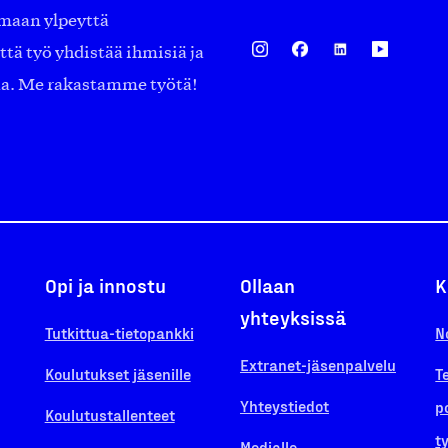
amaan ylpeyttä
ä työ yhdistää ihmisiä ja
aa. Me rakastamme työtä!
Opi ja innostu
Ollaan
K
yhteyksissä
Tutkittua-tietopankki
N
Extranet-jäsenpalvelu
Koulutukset jäsenille
T
Yhteystiedot
p
Koulutustallenteet
t
Medialle