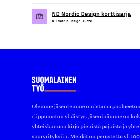
ND Nordic Design korttisarja
ND Nordic Design, Tuote
Olemme jäsentemme omistama puolueeton, 
riippumaton yhdistys. Jäseninämme on ko
yhteiskunnan kirjo pienistä pajoista ja yhte
suuryrityksiin. Meidät on perustettu yli 10