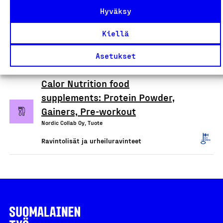
ravintolisä, inkiväärijuoma ja
Hyväksy
inkiväärivoide
Kiellä
Poutasen Puutarha Oy, Tuote
Ravintolisät ja urheiluravinteet
Asetukset
Calor Nutrition food
supplements: Protein Powder,
Gainers, Pre-workout
Nordic Collab Oy, Tuote
Ravintolisät ja urheiluravinteet