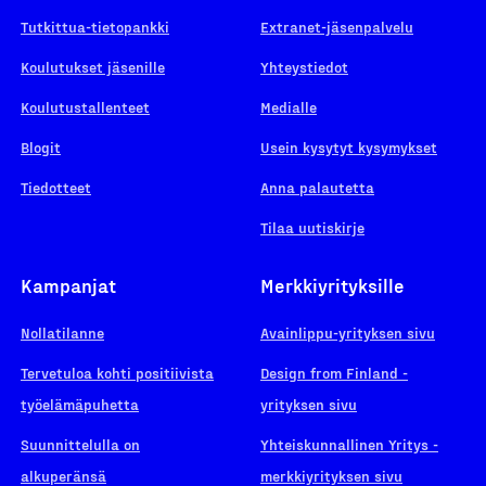
Tutkittua-tietopankki
Extranet-jäsenpalvelu
Koulutukset jäsenille
Yhteystiedot
Koulutustallenteet
Medialle
Blogit
Usein kysytyt kysymykset
Tiedotteet
Anna palautetta
Tilaa uutiskirje
Kampanjat
Merkkiyrityksille
Nollatilanne
Avainlippu-yrityksen sivu
Tervetuloa kohti positiivista
Design from Finland -
työelämäpuhetta
yrityksen sivu
Suunnittelulla on
Yhteiskunnallinen Yritys -
alkuperänsä
merkkiyrityksen sivu