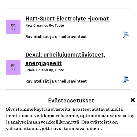
Hart-Sport Electrolyte -juomat
New Organics Oy, Tuote
Ravintolisät ja urheiluravinteet
Dexal: urheilujuomatiivisteet,
energiageelit
Oriola Finland Oy, Tuote
Ravintolisät ja urheiluravinteet
DropSweets -kromisuusuihke
Evästeasetukset
Drophop Oy, Tuote
Sivustomme käyttää evästeitä. Evästeet auttavat meitä
kehittämään verkkopalveluamme, optimoimaan sen sisältöjä
Ravintolisät ja urheiluravinteet
ja analysoimaan verkkoliikennettä. Osa evästeistä on
välttämättömiä, jotta sivut toimisivat oikein.
Inkiväärituotteet: inkivääriöljy