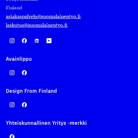
Finland
asiakaspalvelu@suomalainentyo.fi
laskutus@suomalainentyo.fi
Avainlippu
Design From Finland
Yhteiskunnallinen Yritys -merkki