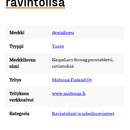
ravintolisä
Merkki
Avainlippu
Tyyppi
Tuote
Merkkiluvan
KarpaLact Strong purutabletti,
nimi
ravintolisä
Yritys
Midsona Finland Oy
Yrityksen
www.midsona.fi
verkkosivut
Kategoria
Ravintolisät ja urheiluravinteet