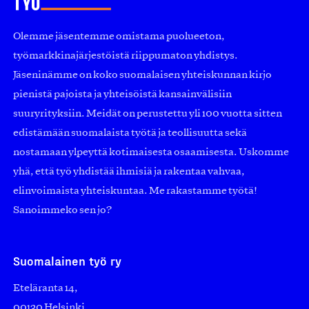
Olemme jäsentemme omistama puolueeton,
työmarkkinajärjestöistä riippumaton yhdistys.
Jäseninämme on koko suomalaisen yhteiskunnan kirjo
pienistä pajoista ja yhteisöistä kansainvälisiin
suuryrityksiin. Meidät on perustettu yli 100 vuotta sitten
edistämään suomalaista työtä ja teollisuutta sekä
nostamaan ylpeyttä kotimaisesta osaamisesta. Uskomme
yhä, että työ yhdistää ihmisiä ja rakentaa vahvaa,
elinvoimaista yhteiskuntaa. Me rakastamme työtä!
Sanoimmeko sen jo?
Suomalainen työ ry
Eteläranta 14,
00130 Helsinki