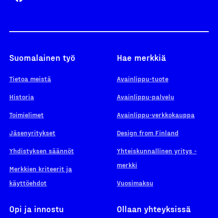
Suomalainen työ
Hae merkkiä
Tietoa meistä
Avainlippu-tuote
Historia
Avainlippu-palvelu
Toimielimet
Avainlippu-verkkokauppa
Jäsenyritykset
Design from Finland
Yhdistyksen säännöt
Yhteiskunnallinen yritys -
merkki
Merkkien kriteerit ja
käyttöehdot
Vuosimaksu
Opi ja innostu
Ollaan yhteyksissä