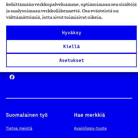
kehittämään verkkopalveluamme, optimoimaan sen sisältöjä
ja analysoimaan verkkoliikennettä. Osa evästeistä on
välttämättömiä, jotta sivut toimisivat oikein.
Design From Finland
Hyväksy
Kiellä
Asetukset
Yhteiskunnallinen Yritys -merkki
Suomalainen työ
Hae merkkiä
Tietoa meistä
Avainlippu-tuote