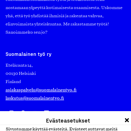
nostamaan ylpeyttä kotimaisesta osaamisesta. Uskomme
yhä, että työ yhdistää ihmisiä ja rakentaa vahvaa,
elinvoimaista yhteiskuntaa. Me rakastamme työtä!
Sanoimmeko sen jo?
Suomalainen työ ry
Eteläranta 14,
00130 Helsinki
Finland
asiakaspalvelu@suomalainentyo.fi
laskutus@suomalainentyo.fi
Evästeasetukset
Avainlippu
Sivustomme käyttää evästeitä. Evästeet auttavat meitä