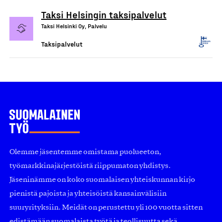
Taksi Helsingin taksipalvelut
Taksi Helsinki Oy, Palvelu
Taksipalvelut
Olemme jäsentemme omistama puolueeton,
työmarkkinajärjestöistä riippumaton yhdistys.
Jäseninämme on koko suomalaisen yhteiskunnan kirjo
pienistä pajoista ja yhteisöistä kansainvälisiin
suuryrityksiin. Meidät on perustettu yli 100 vuotta sitten
edistämään suomalaista työtä ja teollisuutta sekä