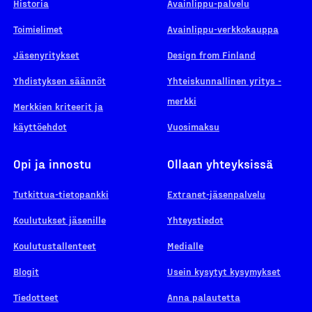
Historia
Avainlippu-palvelu
Toimielimet
Avainlippu-verkkokauppa
Jäsenyritykset
Design from Finland
Yhdistyksen säännöt
Yhteiskunnallinen yritys -
merkki
Merkkien kriteerit ja
käyttöehdot
Vuosimaksu
Opi ja innostu
Ollaan yhteyksissä
Tutkittua-tietopankki
Extranet-jäsenpalvelu
Koulutukset jäsenille
Yhteystiedot
Koulutustallenteet
Medialle
Blogit
Usein kysytyt kysymykset
Tiedotteet
Anna palautetta