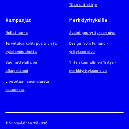
Tilaa uutiskirje
Kampanjat
Merkkiyrityksille
Nollatilanne
Avainlippu-yrityksen sivu
Tervetuloa kohti positiivista
Design from Finland -
työelämäpuhetta
yrityksen sivu
Suunnittelulla on
Yhteiskunnallinen Yritys -
alkuperänsä
merkkiyrityksen sivu
Liputetaan suomalaista
osaamista
© Suomalainen työ 2026.