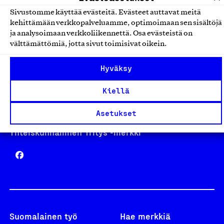
Sivustomme käyttää evästeitä. Evästeet auttavat meitä
kehittämään verkkopalveluamme, optimoimaan sen sisältöjä
Avainlippu
ja analysoimaan verkkoliikennettä. Osa evästeistä on
välttämättömiä, jotta sivut toimisivat oikein.
Hyväksy
Design From Finland
Kiellä
Asetukset
Yhteiskunnallinen Yritys -merkki
Suomalainen työ
Hae merkkiä