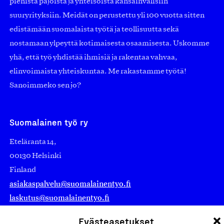
pienistä pajoista ja yhteisöistä kansainvälisiin
suuryrityksiin. Meidät on perustettu yli 100 vuotta sitten
edistämään suomalaista työtä ja teollisuutta sekä
nostamaan ylpeyttä kotimaisesta osaamisesta. Uskomme
yhä, että työ yhdistää ihmisiä ja rakentaa vahvaa,
elinvoimaista yhteiskuntaa. Me rakastamme työtä!
Sanoimmeko sen jo?
Suomalainen työ ry
Eteläranta 14,
00130 Helsinki
Finland
asiakaspalvelu@suomalainentyo.fi
laskutus@suomalainentyo.fi
Evästeasetukset