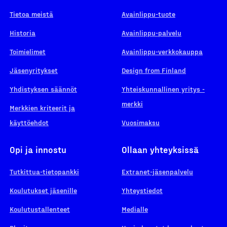
Tietoa meistä
Avainlippu-tuote
Historia
Avainlippu-palvelu
Toimielimet
Avainlippu-verkkokauppa
Jäsenyritykset
Design from Finland
Yhdistyksen säännöt
Yhteiskunnallinen yritys -
merkki
Merkkien kriteerit ja
käyttöehdot
Vuosimaksu
Opi ja innostu
Ollaan yhteyksissä
Tutkittua-tietopankki
Extranet-jäsenpalvelu
Koulutukset jäsenille
Yhteystiedot
Koulutustallenteet
Medialle