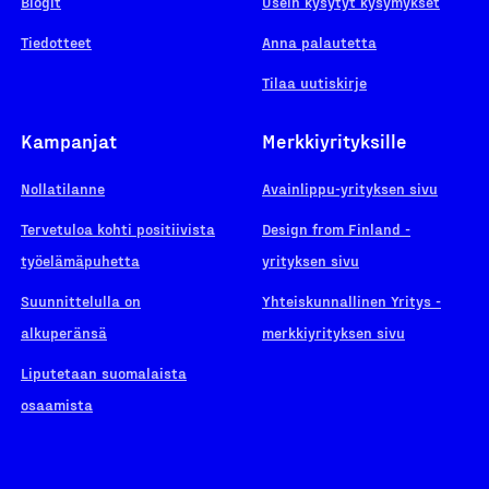
Blogit
Usein kysytyt kysymykset
Tiedotteet
Anna palautetta
Tilaa uutiskirje
Kampanjat
Merkkiyrityksille
Nollatilanne
Avainlippu-yrityksen sivu
Tervetuloa kohti positiivista
Design from Finland -
työelämäpuhetta
yrityksen sivu
Suunnittelulla on
Yhteiskunnallinen Yritys -
alkuperänsä
merkkiyrityksen sivu
Liputetaan suomalaista
osaamista