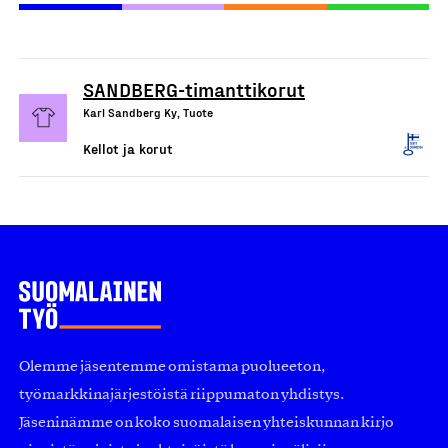
SANDBERG-timanttikorut
Karl Sandberg Ky, Tuote
Kellot ja korut
Olemme jäsentemme omistama puolueeton,
työmarkkinajärjestöistä riippumaton yhdistys.
Jäseninämme on koko suomalaisen yhteiskunnan kirjo