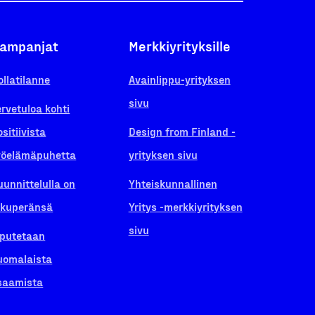
ampanjat
Merkkiyrityksille
ollatilanne
Avainlippu-yrityksen
sivu
ervetuloa kohti
ositiivista
Design from Finland -
yöelämäpuhetta
yrityksen sivu
uunnittelulla on
Yhteiskunnallinen
lkuperänsä
Yritys -merkkiyrityksen
sivu
iputetaan
uomalaista
saamista