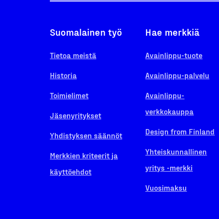
Suomalainen työ
Hae merkkiä
Tietoa meistä
Avainlippu-tuote
Historia
Avainlippu-palvelu
Toimielimet
Avainlippu-
verkkokauppa
Jäsenyritykset
Design from Finland
Yhdistyksen säännöt
Yhteiskunnallinen
Merkkien kriteerit ja
yritys -merkki
käyttöehdot
Vuosimaksu