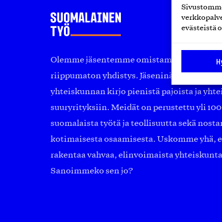
Sivustomme 
verkkopalve
evästeistä o
Olemme jäsentemme omistama puolueeton, 
H
riippumaton yhdistys. Jäseninämme on ko
yhteiskunnan kirjo pienistä pajoista ja yhte
suuryrityksiin. Meidät on perustettu yli 10
suomalaista työtä ja teollisuutta sekä nost
kotimaisesta osaamisesta. Uskomme yhä, ett
rakentaa vahvaa, elinvoimaista yhteiskunt
Sanoimmeko sen jo?