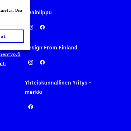
nnettä. Osa
Avainlippu
set
Design From Finland
nentyo.fi
.fi
Yhteiskunnallinen Yritys -
merkki