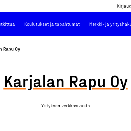
Kirjau
utkittua
Koulutukset ja tapahtumat
Merkki- ja yrityshak
an Rapu Oy
Karjalan Rapu Oy
Yrityksen verkkosivusto