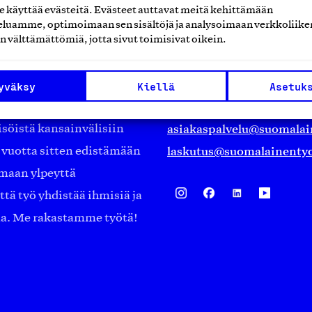
käyttää evästeitä. Evästeet auttavat meitä kehittämään
luamme, optimoimaan sen sisältöjä ja analysoimaan verkkoliike
Suomalainen työ ry
n välttämättömiä, jotta sivut toimisivat oikein.
Eteläranta 14,
työmarkkinajärjestöistä
00130 Helsinki
yväksy
Kiellä
Asetuk
ko suomalaisen
Finland
asiakaspalvelu@suomalai
isöistä kansainvälisiin
laskutus@suomalainentyo
0 vuotta sitten edistämään
amaan ylpeyttä
ä työ yhdistää ihmisiä ja
aa. Me rakastamme työtä!