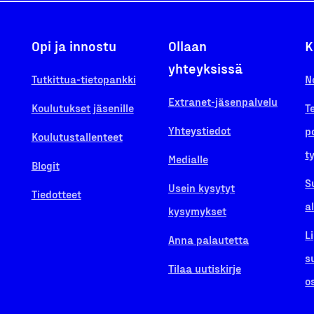
Opi ja innostu
Ollaan
K
yhteyksissä
Tutkittua-tietopankki
N
Extranet-jäsenpalvelu
Koulutukset jäsenille
T
Yhteystiedot
p
Koulutustallenteet
t
Medialle
Blogit
S
Usein kysytyt
Tiedotteet
a
kysymykset
L
Anna palautetta
s
Tilaa uutiskirje
o