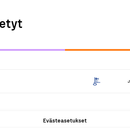
etyt
J
Evästeasetukset