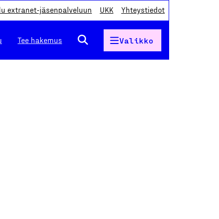
du extranet-jäsenpalveluun
UKK
Yhteystiedot
u
Tee hakemus
Valikko