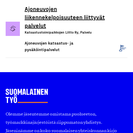
Ajoneuvojen
liikennekelpoisuuteen liittyvät
palvelut
Katsastustoimipaikkojen Liitto Ry, Palvelu
Ajoneuvojen katsastus- ja
pysäköintipalvelut
Olemme jäsentemme omistama puolueeton,
työmarkkinajärjestöistä riippumaton yhdistys.
Jäseninämme on koko suomalaisen yhteiskunnan kirjo