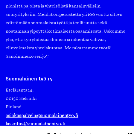
pienistä pajoista ja yhteisöistä kansainvälisiin
suuryrityksiin. Meidät on perustettu yli 100 vuotta sitten
edistämään suomalaista työtä ja teollisuutta sekä
nostamaan ylpeyttä kotimaisesta osaamisesta. Uskomme
yhä, että työ yhdistää ihmisiä ja rakentaa vahvaa,
elinvoimaista yhteiskuntaa. Me rakastamme työtä!
Sanoimmeko sen jo?
Suomalainen työ ry
Eteläranta 14,
00130 Helsinki
Finland
asiakaspalvelu@suomalainentyo.fi
laskutus@suomalainentyo.fi