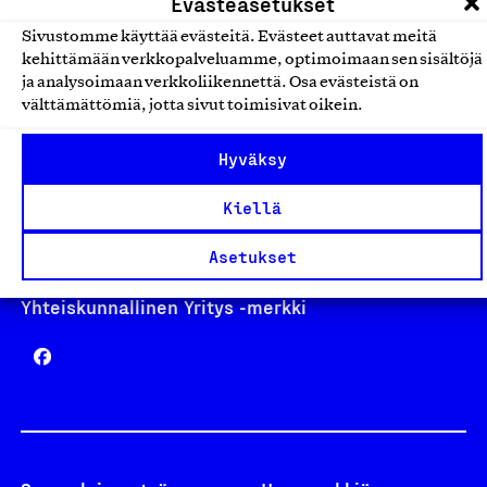
Evästeasetukset
Sivustomme käyttää evästeitä. Evästeet auttavat meitä
kehittämään verkkopalveluamme, optimoimaan sen sisältöjä
Avainlippu
ja analysoimaan verkkoliikennettä. Osa evästeistä on
välttämättömiä, jotta sivut toimisivat oikein.
Hyväksy
Design From Finland
Kiellä
Asetukset
Yhteiskunnallinen Yritys -merkki