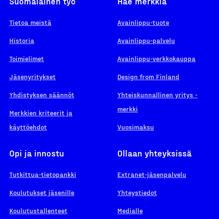
Suomalainen työ
Hae merkkiä
Tietoa meistä
Avainlippu-tuote
Historia
Avainlippu-palvelu
Toimielimet
Avainlippu-verkkokauppa
Jäsenyritykset
Design from Finland
Yhdistyksen säännöt
Yhteiskunnallinen yritys -
merkki
Merkkien kriteerit ja
käyttöehdot
Vuosimaksu
Opi ja innostu
Ollaan yhteyksissä
Tutkittua-tietopankki
Extranet-jäsenpalvelu
Koulutukset jäsenille
Yhteystiedot
Koulutustallenteet
Medialle