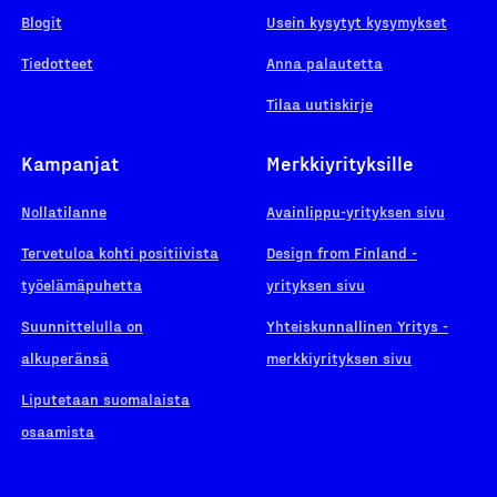
Blogit
Usein kysytyt kysymykset
Tiedotteet
Anna palautetta
Tilaa uutiskirje
Kampanjat
Merkkiyrityksille
Nollatilanne
Avainlippu-yrityksen sivu
Tervetuloa kohti positiivista
Design from Finland -
työelämäpuhetta
yrityksen sivu
Suunnittelulla on
Yhteiskunnallinen Yritys -
alkuperänsä
merkkiyrityksen sivu
Liputetaan suomalaista
osaamista