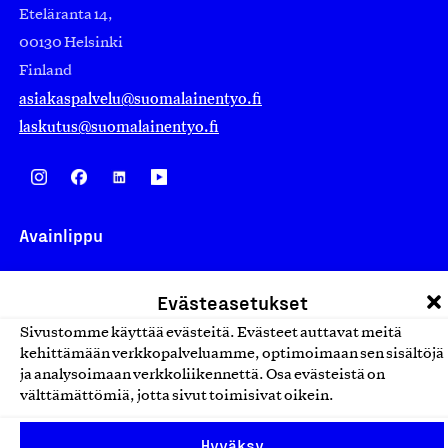
Eteläranta 14,
00130 Helsinki
Finland
asiakaspalvelu@suomalainentyo.fi
laskutus@suomalainentyo.fi
Avainlippu
Evästeasetukset
Sivustomme käyttää evästeitä. Evästeet auttavat meitä
Design From Finland
kehittämään verkkopalveluamme, optimoimaan sen sisältöjä
ja analysoimaan verkkoliikennettä. Osa evästeistä on
välttämättömiä, jotta sivut toimisivat oikein.
Yhteiskunnallinen Yritys -merkki
Hyväksy