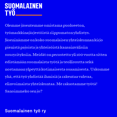
Olemme jäsentemme omistama puolueeton,
työmarkkinajärjestöistä riippumaton yhdistys.
Jäseninämme on koko suomalaisen yhteiskunnan kirjo
pienistä pajoista ja yhteisöistä kansainvälisiin
suuryrityksiin. Meidät on perustettu yli 100 vuotta sitten
edistämään suomalaista työtä ja teollisuutta sekä
nostamaan ylpeyttä kotimaisesta osaamisesta. Uskomme
yhä, että työ yhdistää ihmisiä ja rakentaa vahvaa,
elinvoimaista yhteiskuntaa. Me rakastamme työtä!
Sanoimmeko sen jo?
Suomalainen työ ry