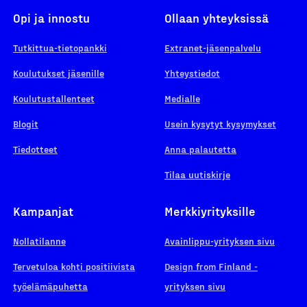
Opi ja innostu
Ollaan yhteyksissä
Tutkittua-tietopankki
Extranet-jäsenpalvelu
Koulutukset jäsenille
Yhteystiedot
Koulutustallenteet
Medialle
Blogit
Usein kysytyt kysymykset
Tiedotteet
Anna palautetta
Tilaa uutiskirje
Kampanjat
Merkkiyrityksille
Nollatilanne
Avainlippu-yrityksen sivu
Tervetuloa kohti positiivista
Design from Finland -
työelämäpuhetta
yrityksen sivu