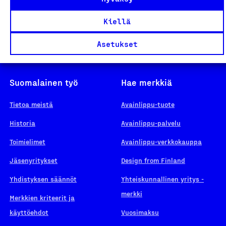
Kiellä
Asetukset
Suomalainen työ
Hae merkkiä
Tietoa meistä
Avainlippu-tuote
Historia
Avainlippu-palvelu
Toimielimet
Avainlippu-verkkokauppa
Jäsenyritykset
Design from Finland
Yhdistyksen säännöt
Yhteiskunnallinen yritys -
merkki
Merkkien kriteerit ja
käyttöehdot
Vuosimaksu