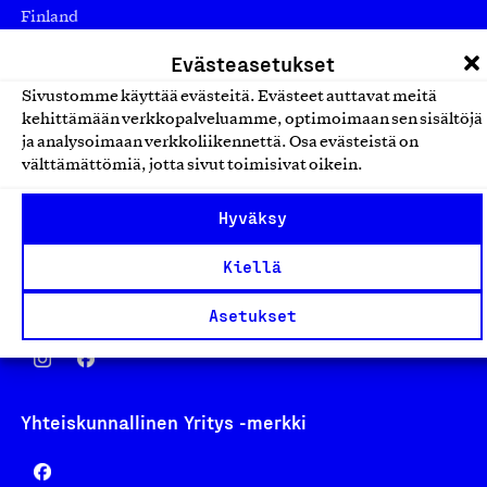
Finland
asiakaspalvelu@suomalainentyo.fi
Evästeasetukset
laskutus@suomalainentyo.fi
Sivustomme käyttää evästeitä. Evästeet auttavat meitä
kehittämään verkkopalveluamme, optimoimaan sen sisältöjä
ja analysoimaan verkkoliikennettä. Osa evästeistä on
välttämättömiä, jotta sivut toimisivat oikein.
Avainlippu
Hyväksy
Kiellä
Design From Finland
Asetukset
Yhteiskunnallinen Yritys -merkki