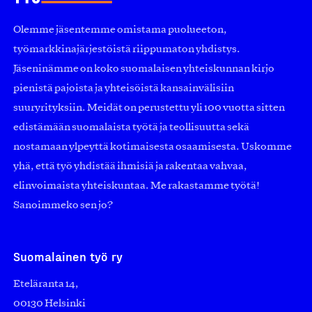
Olemme jäsentemme omistama puolueeton,
työmarkkinajärjestöistä riippumaton yhdistys.
Jäseninämme on koko suomalaisen yhteiskunnan kirjo
pienistä pajoista ja yhteisöistä kansainvälisiin
suuryrityksiin. Meidät on perustettu yli 100 vuotta sitten
edistämään suomalaista työtä ja teollisuutta sekä
nostamaan ylpeyttä kotimaisesta osaamisesta. Uskomme
yhä, että työ yhdistää ihmisiä ja rakentaa vahvaa,
elinvoimaista yhteiskuntaa. Me rakastamme työtä!
Sanoimmeko sen jo?
Suomalainen työ ry
Eteläranta 14,
00130 Helsinki