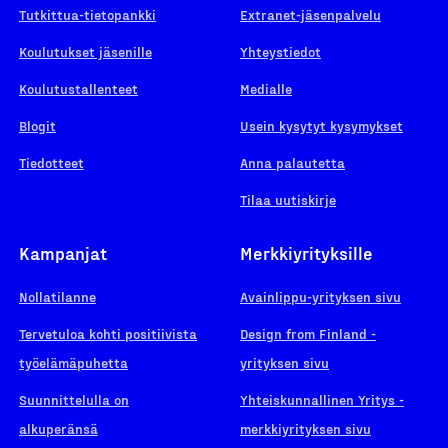
Tutkittua-tietopankki
Extranet-jäsenpalvelu
Koulutukset jäsenille
Yhteystiedot
Koulutustallenteet
Medialle
Blogit
Usein kysytyt kysymykset
Tiedotteet
Anna palautetta
Tilaa uutiskirje
Kampanjat
Merkkiyrityksille
Nollatilanne
Avainlippu-yrityksen sivu
Tervetuloa kohti positiivista
Design from Finland -
työelämäpuhetta
yrityksen sivu
Suunnittelulla on
Yhteiskunnallinen Yritys -
alkuperänsä
merkkiyrityksen sivu