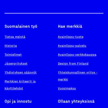
Suomalainen työ
Hae merkkiä
Tietoa meistä
Avainlippu-tuote
Historia
Avainlippu-palvelu
Toimielimet
Avainlippu-verkkokauppa
Jäsenyritykset
Design from Finland
Yhdistyksen säännöt
Yhteiskunnallinen yritys -
merkki
Merkkien kriteerit ja
käyttöehdot
Vuosimaksu
Opi ja innostu
Ollaan yhteyksissä