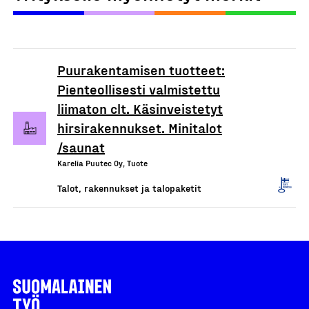
Puurakentamisen tuotteet:
Pienteollisesti valmistettu
liimaton clt. Käsinveistetyt
hirsirakennukset. Minitalot
/saunat
Karelia Puutec Oy, Tuote
Talot, rakennukset ja talopaketit