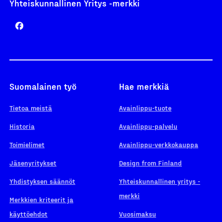
Yhteiskunnallinen Yritys -merkki
Suomalainen työ
Hae merkkiä
Tietoa meistä
Avainlippu-tuote
Historia
Avainlippu-palvelu
Toimielimet
Avainlippu-verkkokauppa
Jäsenyritykset
Design from Finland
Yhdistyksen säännöt
Yhteiskunnallinen yritys -
merkki
Merkkien kriteerit ja
käyttöehdot
Vuosimaksu