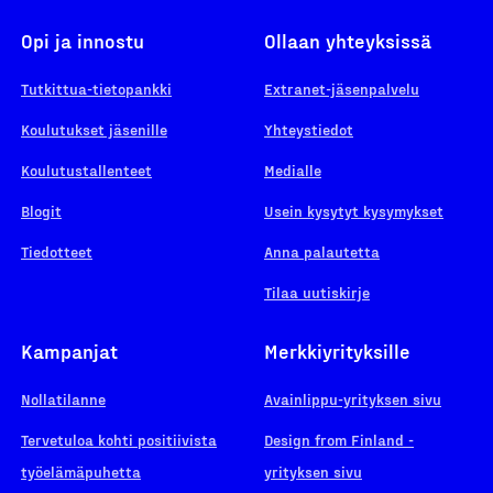
Opi ja innostu
Ollaan yhteyksissä
Tutkittua-tietopankki
Extranet-jäsenpalvelu
Koulutukset jäsenille
Yhteystiedot
Koulutustallenteet
Medialle
Blogit
Usein kysytyt kysymykset
Tiedotteet
Anna palautetta
Tilaa uutiskirje
Kampanjat
Merkkiyrityksille
Nollatilanne
Avainlippu-yrityksen sivu
Tervetuloa kohti positiivista
Design from Finland -
työelämäpuhetta
yrityksen sivu