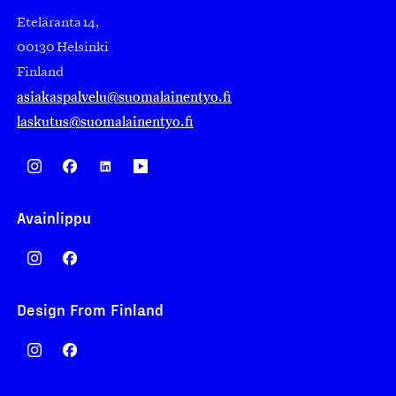
Eteläranta 14,
00130 Helsinki
Finland
asiakaspalvelu@suomalainentyo.fi
laskutus@suomalainentyo.fi
Avainlippu
Design From Finland