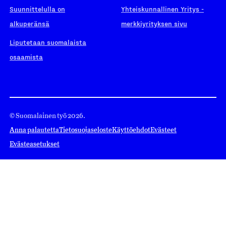
Suunnittelulla on
Yhteiskunnallinen Yritys -
alkuperänsä
merkkiyrityksen sivu
Liputetaan suomalaista
osaamista
© Suomalainen työ 2026.
Anna palautetta
Tietosuojaseloste
Käyttöehdot
Evästeet
Evästeasetukset