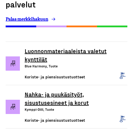
palvelut
Palaa merkkihakuun
Luonnonmateriaaleista valetut
kynttilät
Blue Harmony, Tuote
Koriste- ja piensisustustuotteet
Nahka- ja puukäsityöt,
sisustusesineet ja korut
Kymppi-Diili, Tuote
Koriste- ja piensisustustuotteet