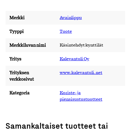
Merkki
Avainlippu
Tyyppi
Tuote
Merkkiluvan nimi
Käsintehdyt kynttilät
Yritys
Kalevantuli Oy
Yrityksen
www.kalevantuli.net
verkkosivut
Kategoria
Koriste- ja
piensisustustuotteet
Samankaltaiset tuotteet tai