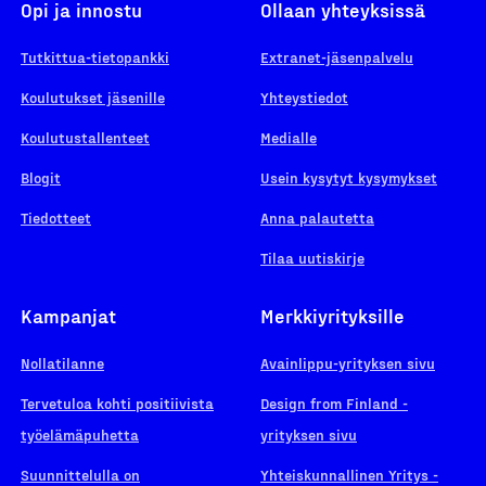
Opi ja innostu
Ollaan yhteyksissä
Tutkittua-tietopankki
Extranet-jäsenpalvelu
Koulutukset jäsenille
Yhteystiedot
Koulutustallenteet
Medialle
Blogit
Usein kysytyt kysymykset
Tiedotteet
Anna palautetta
Tilaa uutiskirje
Kampanjat
Merkkiyrityksille
Nollatilanne
Avainlippu-yrityksen sivu
Tervetuloa kohti positiivista
Design from Finland -
työelämäpuhetta
yrityksen sivu
Suunnittelulla on
Yhteiskunnallinen Yritys -