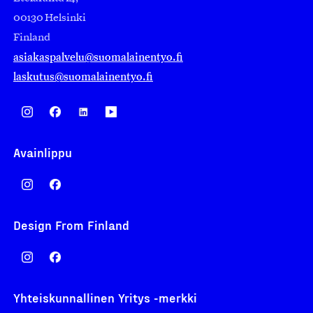
00130 Helsinki
Finland
asiakaspalvelu@suomalainentyo.fi
laskutus@suomalainentyo.fi
Avainlippu
Design From Finland
Yhteiskunnallinen Yritys -merkki