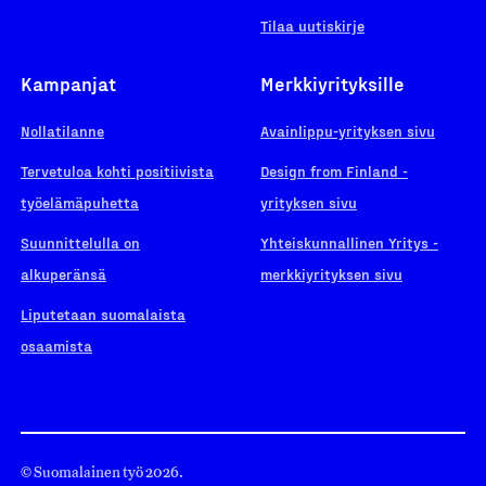
Tilaa uutiskirje
Kampanjat
Merkkiyrityksille
Nollatilanne
Avainlippu-yrityksen sivu
Tervetuloa kohti positiivista
Design from Finland -
työelämäpuhetta
yrityksen sivu
Suunnittelulla on
Yhteiskunnallinen Yritys -
alkuperänsä
merkkiyrityksen sivu
Liputetaan suomalaista
osaamista
© Suomalainen työ 2026.