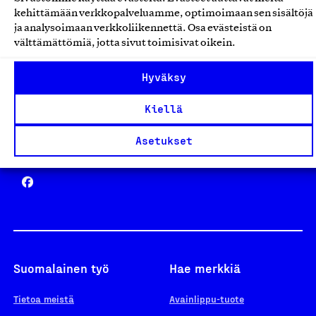
Avainlippu
kehittämään verkkopalveluamme, optimoimaan sen sisältöjä
ja analysoimaan verkkoliikennettä. Osa evästeistä on
välttämättömiä, jotta sivut toimisivat oikein.
Design From Finland
Hyväksy
Kiellä
Asetukset
Yhteiskunnallinen Yritys -merkki
Suomalainen työ
Hae merkkiä
Tietoa meistä
Avainlippu-tuote