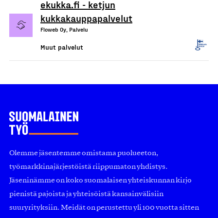
ekukka.fi - ketjun
kukkakauppapalvelut
Floweb Oy, Palvelu
Muut palvelut
Olemme jäsentemme omistama puolueeton,
työmarkkinajärjestöistä riippumaton yhdistys.
Jäseninämme on koko suomalaisen yhteiskunnan kirjo
pienistä pajoista ja yhteisöistä kansainvälisiin
suuryrityksiin. Meidät on perustettu yli 100 vuotta sitten