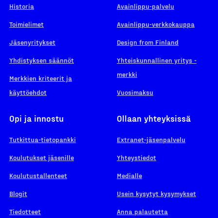
Historia
Avainlippu-palvelu
Toimielimet
Avainlippu-verkkokauppa
Jäsenyritykset
Design from Finland
Yhdistyksen säännöt
Yhteiskunnallinen yritys -
merkki
Merkkien kriteerit ja
käyttöehdot
Vuosimaksu
Opi ja innostu
Ollaan yhteyksissä
Tutkittua-tietopankki
Extranet-jäsenpalvelu
Koulutukset jäsenille
Yhteystiedot
Koulutustallenteet
Medialle
Blogit
Usein kysytyt kysymykset
Tiedotteet
Anna palautetta