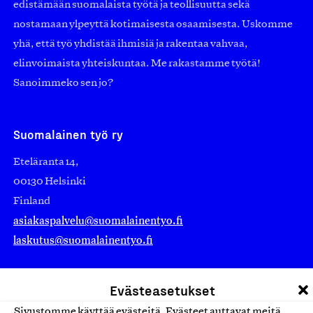
edistämään suomalaista työtä ja teollisuutta sekä
nostamaan ylpeyttä kotimaisesta osaamisesta. Uskomme
yhä, että työ yhdistää ihmisiä ja rakentaa vahvaa,
elinvoimaista yhteiskuntaa. Me rakastamme työtä!
Sanoimmeko sen jo?
Suomalainen työ ry
Eteläranta 14,
00130 Helsinki
Finland
asiakaspalvelu@suomalainentyo.fi
laskutus@suomalainentyo.fi
Evästeasetukset
Sivustomme käyttää evästeitä. Evästeet auttavat meitä