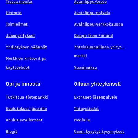
Tietoa meistä
Avainlippu-tuote
Historia
Avainlippu-palvelu
Toimielimet
Avainlippu-verkkokauppa
Jäsenyritykset
Design from Finland
Yhdistyksen säännöt
Yhteiskunnallinen yritys -
merkki
Merkkien kriteerit ja
käyttöehdot
Vuosimaksu
Opi ja innostu
Ollaan yhteyksissä
Tutkittua-tietopankki
Extranet-jäsenpalvelu
Koulutukset jäsenille
Yhteystiedot
Koulutustallenteet
Medialle
Blogit
Usein kysytyt kysymykset