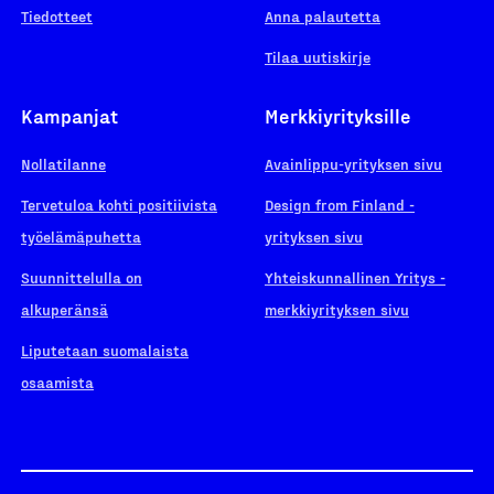
Tiedotteet
Anna palautetta
Tilaa uutiskirje
Kampanjat
Merkkiyrityksille
Nollatilanne
Avainlippu-yrityksen sivu
Tervetuloa kohti positiivista
Design from Finland -
työelämäpuhetta
yrityksen sivu
Suunnittelulla on
Yhteiskunnallinen Yritys -
alkuperänsä
merkkiyrityksen sivu
Liputetaan suomalaista
osaamista