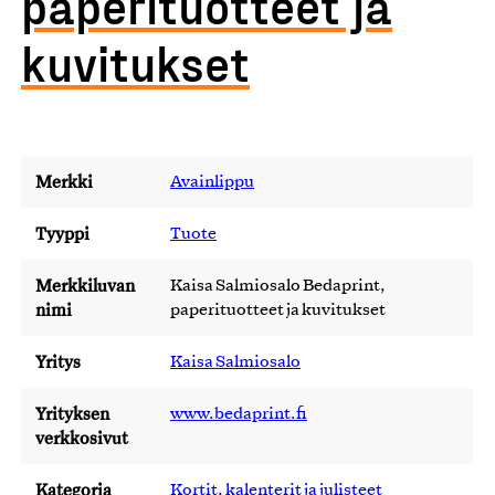
paperituotteet ja
kuvitukset
Merkki
Avainlippu
Tyyppi
Tuote
Merkkiluvan
Kaisa Salmiosalo Bedaprint,
nimi
paperituotteet ja kuvitukset
Yritys
Kaisa Salmiosalo
Yrityksen
www.bedaprint.fi
verkkosivut
Kategoria
Kortit, kalenterit ja julisteet