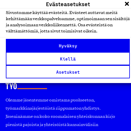
Kortit, kalenterit ja julisteet
Evästeasetukset
Sivustomme käyttää evästeitä. Evästeet auttavat meitä
ND Nordic Design korttisarja
kehittämään verkkopalveluamme, optimoimaan sen sisältöjä
ja analysoimaan verkkoliikennettä. Osa evästeistä on
ND Nordic Design, Tuote
välttämättömiä, jotta sivut toimisivat oikein.
Kortit, kalenterit ja julisteet
Hyväksy
Kiellä
Asetukset
Olemme jäsentemme omistama puolueeton,
työmarkkinajärjestöistä riippumaton yhdistys.
Jäseninämme on koko suomalaisen yhteiskunnan kirjo
pienistä pajoista ja yhteisöistä kansainvälisiin