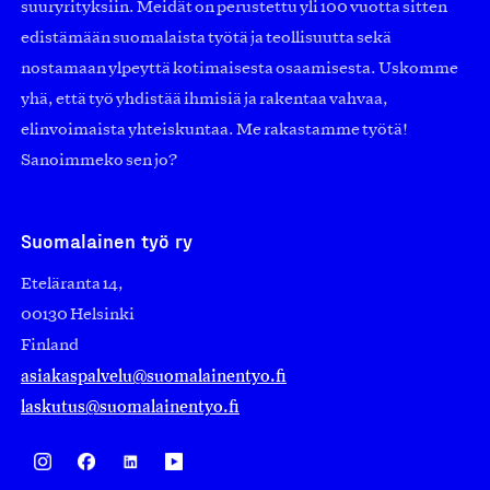
suuryrityksiin. Meidät on perustettu yli 100 vuotta sitten
edistämään suomalaista työtä ja teollisuutta sekä
nostamaan ylpeyttä kotimaisesta osaamisesta. Uskomme
yhä, että työ yhdistää ihmisiä ja rakentaa vahvaa,
elinvoimaista yhteiskuntaa. Me rakastamme työtä!
Sanoimmeko sen jo?
Suomalainen työ ry
Eteläranta 14,
00130 Helsinki
Finland
asiakaspalvelu@suomalainentyo.fi
laskutus@suomalainentyo.fi