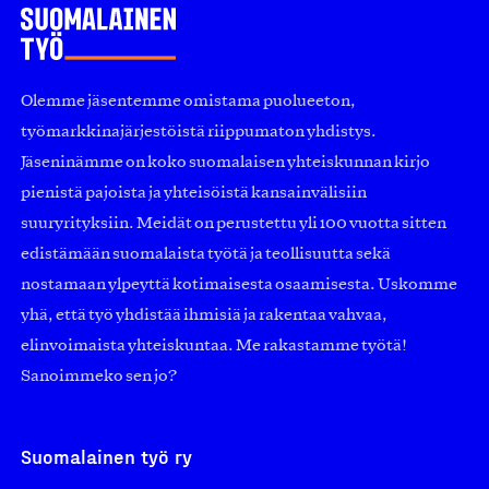
Olemme jäsentemme omistama puolueeton,
työmarkkinajärjestöistä riippumaton yhdistys.
Jäseninämme on koko suomalaisen yhteiskunnan kirjo
pienistä pajoista ja yhteisöistä kansainvälisiin
suuryrityksiin. Meidät on perustettu yli 100 vuotta sitten
edistämään suomalaista työtä ja teollisuutta sekä
nostamaan ylpeyttä kotimaisesta osaamisesta. Uskomme
yhä, että työ yhdistää ihmisiä ja rakentaa vahvaa,
elinvoimaista yhteiskuntaa. Me rakastamme työtä!
Sanoimmeko sen jo?
Suomalainen työ ry