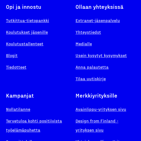
Opi ja innostu
Ollaan yhteyksissä
Tutkittua-tietopankki
Extranet-jäsenpalvelu
Koulutukset jäsenille
Yhteystiedot
Koulutustallenteet
Medialle
Blogit
Usein kysytyt kysymykset
Tiedotteet
Anna palautetta
Tilaa uutiskirje
Kampanjat
Merkkiyrityksille
Nollatilanne
Avainlippu-yrityksen sivu
Tervetuloa kohti positiivista
Design from Finland -
työelämäpuhetta
yrityksen sivu