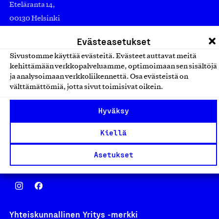
Eteläranta 14,
00130 Helsinki
Finland
Evästeasetukset
asiakaspalvelu@suomalainentyo.fi
Sivustomme käyttää evästeitä. Evästeet auttavat meitä
laskutus@suomalainentyo.fi
kehittämään verkkopalveluamme, optimoimaan sen sisältöjä
ja analysoimaan verkkoliikennettä. Osa evästeistä on
välttämättömiä, jotta sivut toimisivat oikein.
Hyväksy
Avainlippu
Kiellä
Asetukset
Design From Finland
Yhteiskunnallinen Yritys -merkki