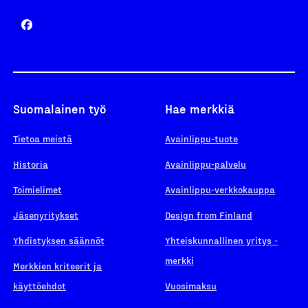
Suomalainen työ
Hae merkkiä
Tietoa meistä
Avainlippu-tuote
Historia
Avainlippu-palvelu
Toimielimet
Avainlippu-verkkokauppa
Jäsenyritykset
Design from Finland
Yhdistyksen säännöt
Yhteiskunnallinen yritys -
merkki
Merkkien kriteerit ja
käyttöehdot
Vuosimaksu