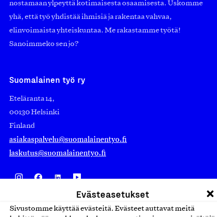
nostamaan ylpeyttä kotimaisesta osaamisesta. Uskomme
yhä, että työ yhdistää ihmisiä ja rakentaa vahvaa,
elinvoimaista yhteiskuntaa. Me rakastamme työtä!
Sanoimmeko sen jo?
Suomalainen työ ry
Eteläranta 14,
00130 Helsinki
Finland
asiakaspalvelu@suomalainentyo.fi
laskutus@suomalainentyo.fi
Evästeasetukset
Avainlippu
Sivustomme käyttää evästeitä. Evästeet auttavat meitä