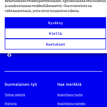
kehittämään verkkopalveluamme, optimoimaan sen sisältöjä
ja analysoimaan verkkoliikennettä. Osa evästeistä on
välttämättömiä, jotta sivut toimisivat oikein.
Design From Finland
Hyväksy
Kiellä
Yhteiskunnallinen Yritys -merkki
Asetukset
Suomalainen työ
Hae merkkiä
Tietoa meistä
Avainlippu-tuote
Historia
Avainlippu-palvelu