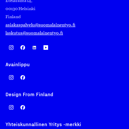
Eteläranta 14,
00130 Helsinki
Finland
asiakaspalvelu@suomalainentyo.fi
laskutus@suomalainentyo.fi
Avainlippu
Design From Finland
Yhteiskunnallinen Yritys -merkki