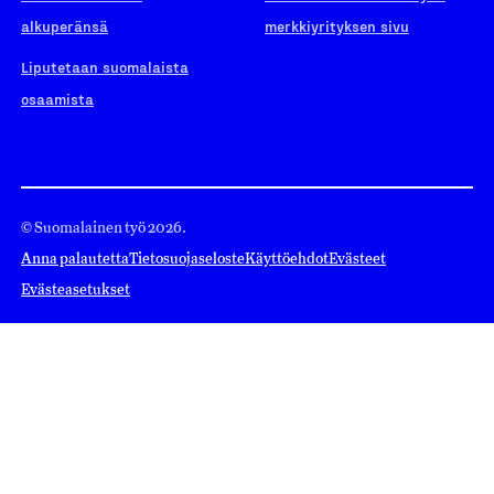
alkuperänsä
merkkiyrityksen sivu
Liputetaan suomalaista
osaamista
© Suomalainen työ 2026.
Anna palautetta
Tietosuojaseloste
Käyttöehdot
Evästeet
Evästeasetukset