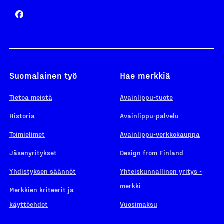
Suomalainen työ
Hae merkkiä
Tietoa meistä
Avainlippu-tuote
Historia
Avainlippu-palvelu
Toimielimet
Avainlippu-verkkokauppa
Jäsenyritykset
Design from Finland
Yhdistyksen säännöt
Yhteiskunnallinen yritys -
merkki
Merkkien kriteerit ja
käyttöehdot
Vuosimaksu