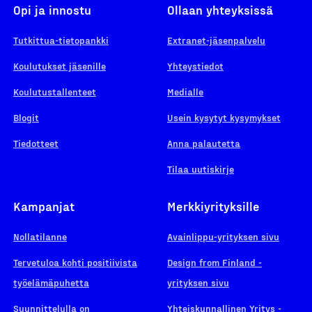
Opi ja innostu
Ollaan yhteyksissä
Tutkittua-tietopankki
Extranet-jäsenpalvelu
Koulutukset jäsenille
Yhteystiedot
Koulutustallenteet
Medialle
Blogit
Usein kysytyt kysymykset
Tiedotteet
Anna palautetta
Tilaa uutiskirje
Kampanjat
Merkkiyrityksille
Nollatilanne
Avainlippu-yrityksen sivu
Tervetuloa kohti positiivista
Design from Finland -
työelämäpuhetta
yrityksen sivu
Suunnittelulla on
Yhteiskunnallinen Yritys -