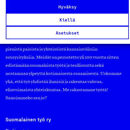
Hyväksy
Kiellä
Olemme jäsentemme omistama puolueeton,
Asetukset
työmarkkinajärjestöistä riippumaton yhdistys.
Jäseninämme on koko suomalaisen yhteiskunnan kirjo
pienistä pajoista ja yhteisöistä kansainvälisiin
suuryrityksiin. Meidät on perustettu yli 100 vuotta sitten
edistämään suomalaista työtä ja teollisuutta sekä
nostamaan ylpeyttä kotimaisesta osaamisesta. Uskomme
yhä, että työ yhdistää ihmisiä ja rakentaa vahvaa,
elinvoimaista yhteiskuntaa. Me rakastamme työtä!
Sanoimmeko sen jo?
Suomalainen työ ry