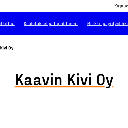
Kirjau
utkittua
Koulutukset ja tapahtumat
Merkki- ja yrityshak
Kivi Oy
Kaavin Kivi Oy