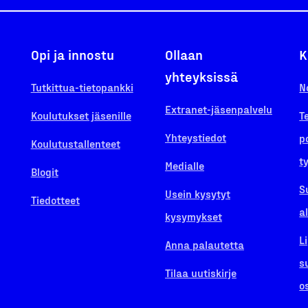
Opi ja innostu
Ollaan
K
yhteyksissä
Tutkittua-tietopankki
N
Extranet-jäsenpalvelu
Koulutukset jäsenille
T
Yhteystiedot
p
Koulutustallenteet
t
Medialle
Blogit
S
Usein kysytyt
Tiedotteet
a
kysymykset
L
Anna palautetta
s
Tilaa uutiskirje
o