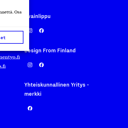
nnettä. Osa
Avainlippu
set
Design From Finland
nentyo.fi
.fi
Yhteiskunnallinen Yritys -
merkki