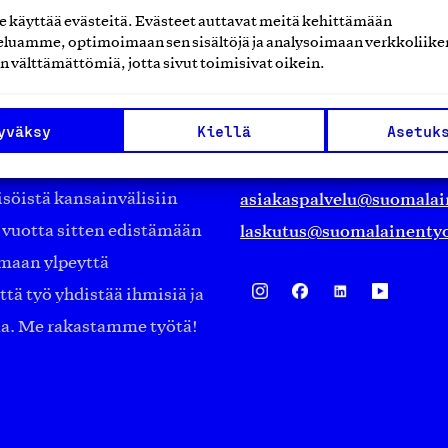
käyttää evästeitä. Evästeet auttavat meitä kehittämään
luamme, optimoimaan sen sisältöjä ja analysoimaan verkkoliike
Suomalainen työ ry
n välttämättömiä, jotta sivut toimisivat oikein.
Eteläranta 14,
yväksy
Kiellä
Asetuk
työmarkkinajärjestöistä
00130 Helsinki
ko suomalaisen
Finland
asiakaspalvelu@suomalai
isöistä kansainvälisiin
laskutus@suomalainentyo
0 vuotta sitten edistämään
amaan ylpeyttä
ä työ yhdistää ihmisiä ja
aa. Me rakastamme työtä!