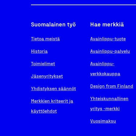
Suomalainen työ
Hae merkkiä
Tietoa meistä
Avainlippu-tuote
Historia
Avainlippu-palvelu
Toimielimet
Avainlippu-
verkkokauppa
Jäsenyritykset
Design from Finland
Yhdistyksen säännöt
Yhteiskunnallinen
Merkkien kriteerit ja
yritys -merkki
käyttöehdot
Vuosimaksu