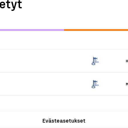
etyt
H
M
Evästeasetukset