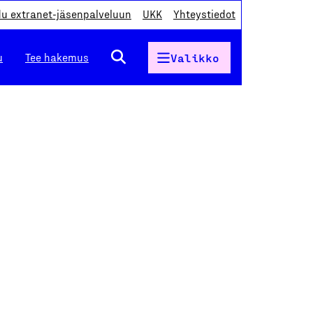
du extranet-jäsenpalveluun
UKK
Yhteystiedot
u
Tee hakemus
Valikko