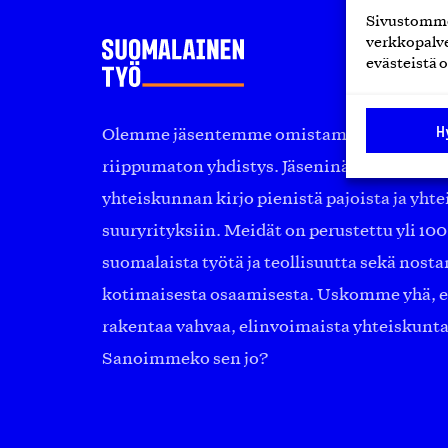
Sivustomme 
verkkopalve
evästeistä o
H
Olemme jäsentemme omistama puolueeton, 
riippumaton yhdistys. Jäseninämme on ko
yhteiskunnan kirjo pienistä pajoista ja yhte
suuryrityksiin. Meidät on perustettu yli 10
suomalaista työtä ja teollisuutta sekä nost
kotimaisesta osaamisesta. Uskomme yhä, ett
rakentaa vahvaa, elinvoimaista yhteiskunt
Sanoimmeko sen jo?