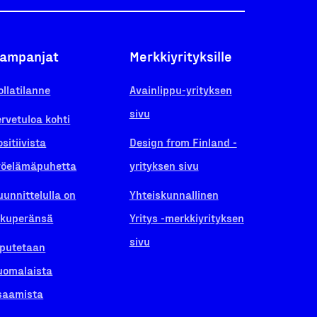
ampanjat
Merkkiyrityksille
ollatilanne
Avainlippu-yrityksen
sivu
ervetuloa kohti
ositiivista
Design from Finland -
yöelämäpuhetta
yrityksen sivu
uunnittelulla on
Yhteiskunnallinen
lkuperänsä
Yritys -merkkiyrityksen
sivu
iputetaan
uomalaista
saamista