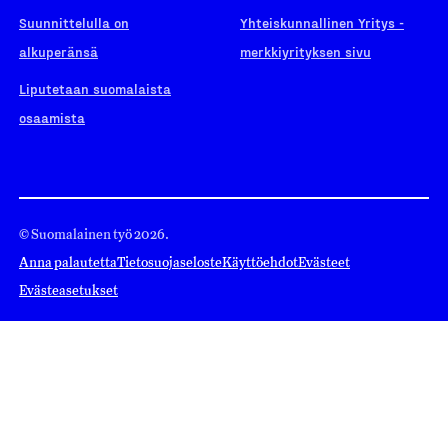
Suunnittelulla on
Yhteiskunnallinen Yritys -
alkuperänsä
merkkiyrityksen sivu
Liputetaan suomalaista
osaamista
© Suomalainen työ 2026.
Anna palautetta
Tietosuojaseloste
Käyttöehdot
Evästeet
Evästeasetukset