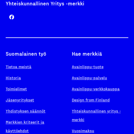
Yhteiskunnallinen Yritys -merkki
Suomalainen työ
Hae merkkiä
Tietoa meistä
Avainlippu-tuote
Historia
Avainlippu-palvelu
Toimielimet
Avainlippu-verkkokauppa
Jäsenyritykset
Design from Finland
Yhdistyksen säännöt
Yhteiskunnallinen yritys -
merkki
Merkkien kriteerit ja
käyttöehdot
Vuosimaksu