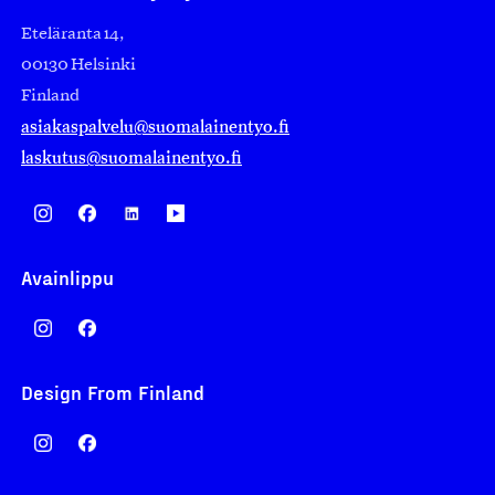
Eteläranta 14,
00130 Helsinki
Finland
asiakaspalvelu@suomalainentyo.fi
laskutus@suomalainentyo.fi
Avainlippu
Design From Finland