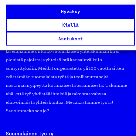
Hyväksy
Kiellä
Olemme jäsentemme omistama puolueeton,
Asetukset
työmarkkinajärjestöistä riippumaton yhdistys.
Jäseninämme on koko suomalaisen yhteiskunnan kirjo
pienistä pajoista ja yhteisöistä kansainvälisiin
suuryrityksiin. Meidät on perustettu yli 100 vuotta sitten
edistämään suomalaista työtä ja teollisuutta sekä
nostamaan ylpeyttä kotimaisesta osaamisesta. Uskomme
yhä, että työ yhdistää ihmisiä ja rakentaa vahvaa,
elinvoimaista yhteiskuntaa. Me rakastamme työtä!
Sanoimmeko sen jo?
Suomalainen työ ry