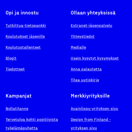
Opi ja innostu
Ollaan yhteyksissä
Tutkittua-tietopankki
Extranet-jäsenpalvelu
Koulutukset jäsenille
Yhteystiedot
Koulutustallenteet
Medialle
Blogit
Usein kysytyt kysymykset
Tiedotteet
Anna palautetta
Tilaa uutiskirje
Kampanjat
Merkkiyrityksille
Nollatilanne
Avainlippu-yrityksen sivu
Tervetuloa kohti positiivista
Design from Finland -
työelämäpuhetta
yrityksen sivu