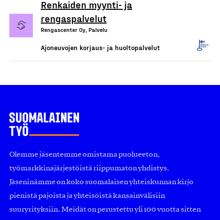
Renkaiden myynti- ja
rengaspalvelut
Rengascenter Oy, Palvelu
Ajoneuvojen korjaus- ja huoltopalvelut
Olemme jäsentemme omistama puolueeton,
työmarkkinajärjestöistä riippumaton yhdistys.
Jäseninämme on koko suomalaisen yhteiskunnan kirjo
pienistä pajoista ja yhteisöistä kansainvälisiin
suuryrityksiin. Meidät on perustettu yli 100 vuotta sitten