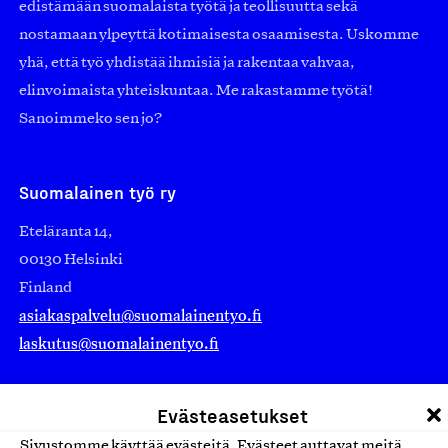
edistämään suomalaista työtä ja teollisuutta sekä
nostamaan ylpeyttä kotimaisesta osaamisesta. Uskomme
yhä, että työ yhdistää ihmisiä ja rakentaa vahvaa,
elinvoimaista yhteiskuntaa. Me rakastamme työtä!
Sanoimmeko sen jo?
Suomalainen työ ry
Eteläranta 14,
00130 Helsinki
Finland
asiakaspalvelu@suomalainentyo.fi
laskutus@suomalainentyo.fi
Evästeasetukset
Sivustomme käyttää evästeitä. Evästeet auttavat meitä