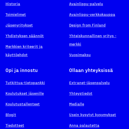
Historia
Avainlippu-palvelu
Toimielimet
Avainlippu-verkkokauppa
Jäsenyritykset
Design from Finland
Yhdistyksen säännöt
Yhteiskunnallinen yritys -
merkki
Merkkien kriteerit ja
käyttöehdot
Vuosimaksu
Opi ja innostu
Ollaan yhteyksissä
Tutkittua-tietopankki
Extranet-jäsenpalvelu
Koulutukset jäsenille
Yhteystiedot
Koulutustallenteet
Medialle
Blogit
Usein kysytyt kysymykset
Tiedotteet
Anna palautetta