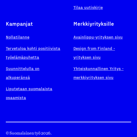
Tilaa uutiskirje
Kampanjat
Merkkiyrityksille
Nollatilanne
Avainlippu-yrityksen sivu
Tervetuloa kohti positiivista
Design from Finland -
työelämäpuhetta
yrityksen sivu
Suunnittelulla on
Yhteiskunnallinen Yritys -
alkuperänsä
merkkiyrityksen sivu
Liputetaan suomalaista
osaamista
© Suomalainen työ 2026.