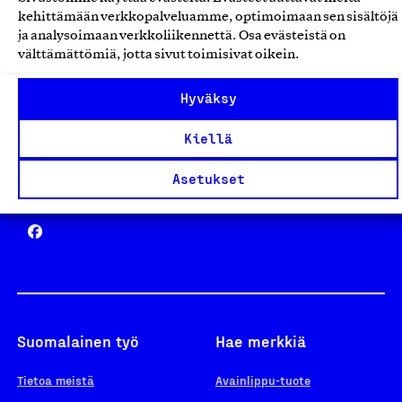
Avainlippu
kehittämään verkkopalveluamme, optimoimaan sen sisältöjä
ja analysoimaan verkkoliikennettä. Osa evästeistä on
välttämättömiä, jotta sivut toimisivat oikein.
Design From Finland
Hyväksy
Kiellä
Asetukset
Yhteiskunnallinen Yritys -merkki
Suomalainen työ
Hae merkkiä
Tietoa meistä
Avainlippu-tuote