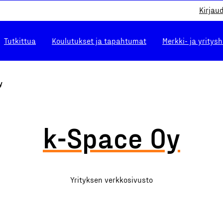
Kirjau
Tutkittua
Koulutukset ja tapahtumat
Merkki- ja yritys
y
k-Space Oy
Yrityksen verkkosivusto