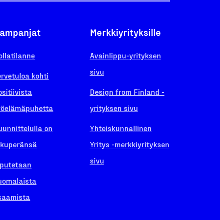
ampanjat
Merkkiyrityksille
ollatilanne
Avainlippu-yrityksen
sivu
ervetuloa kohti
ositiivista
Design from Finland -
yöelämäpuhetta
yrityksen sivu
uunnittelulla on
Yhteiskunnallinen
lkuperänsä
Yritys -merkkiyrityksen
sivu
iputetaan
uomalaista
saamista