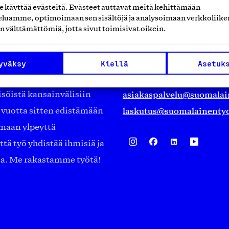
käyttää evästeitä. Evästeet auttavat meitä kehittämään
luamme, optimoimaan sen sisältöjä ja analysoimaan verkkoliike
Suomalainen työ ry
n välttämättömiä, jotta sivut toimisivat oikein.
Eteläranta 14,
työmarkkinajärjestöistä
00130 Helsinki
yväksy
Kiellä
Asetuk
ko suomalaisen
Finland
asiakaspalvelu@suomalai
isöistä kansainvälisiin
laskutus@suomalainentyo
0 vuotta sitten edistämään
amaan ylpeyttä
ä työ yhdistää ihmisiä ja
aa. Me rakastamme työtä!