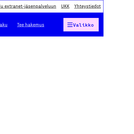
du extranet-jäsenpalveluun
UKK
Yhteystiedot
haku
Tee hakemus
Valikko