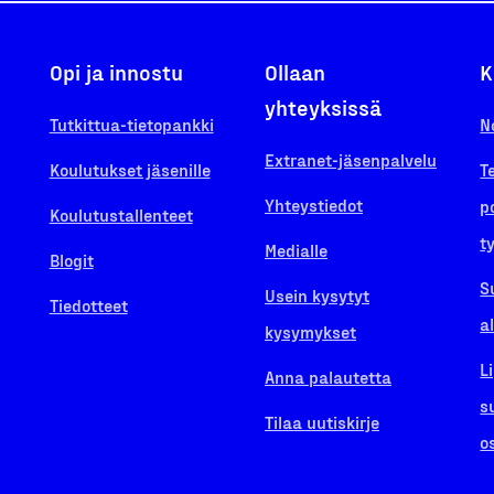
Opi ja innostu
Ollaan
K
yhteyksissä
Tutkittua-tietopankki
N
Extranet-jäsenpalvelu
Koulutukset jäsenille
T
Yhteystiedot
p
Koulutustallenteet
t
Medialle
Blogit
S
Usein kysytyt
Tiedotteet
a
kysymykset
L
Anna palautetta
s
Tilaa uutiskirje
o