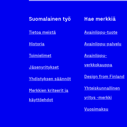
Suomalainen työ
Hae merkkiä
Tietoa meistä
Avainlippu-tuote
Historia
Avainlippu-palvelu
Toimielimet
Avainlippu-
verkkokauppa
Jäsenyritykset
Design from Finland
Yhdistyksen säännöt
Yhteiskunnallinen
Merkkien kriteerit ja
yritys -merkki
käyttöehdot
Vuosimaksu