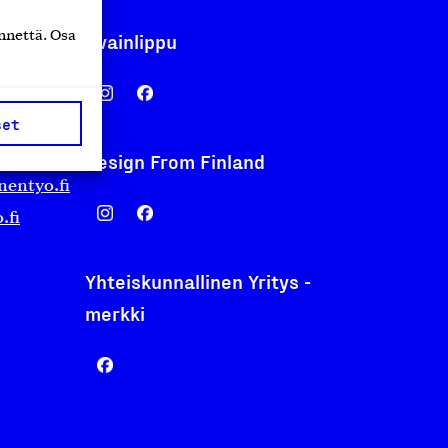
nnettä. Osa
Avainlippu
set
Design From Finland
nentyo.fi
.fi
Yhteiskunnallinen Yritys -
merkki