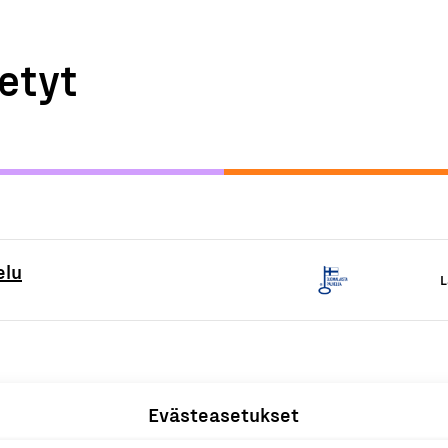
etyt
elu
L
Evästeasetukset