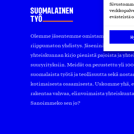
Sivustomme 
verkkopalve
evästeistä o
Olemme jäsentemme omistama puolueeton, 
H
riippumaton yhdistys. Jäseninämme on ko
yhteiskunnan kirjo pienistä pajoista ja yhte
suuryrityksiin. Meidät on perustettu yli 10
suomalaista työtä ja teollisuutta sekä nost
kotimaisesta osaamisesta. Uskomme yhä, ett
rakentaa vahvaa, elinvoimaista yhteiskunt
Sanoimmeko sen jo?