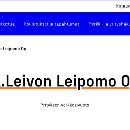
Kirjau
utkittua
Koulutukset ja tapahtumat
Merkki- ja yrityshak
on Leipomo Oy
.Leivon Leipomo 
Yrityksen verkkosivusto