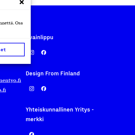
nnettä. Osa
Avainlippu
set
Design From Finland
nentyo.fi
.fi
Yhteiskunnallinen Yritys -
merkki