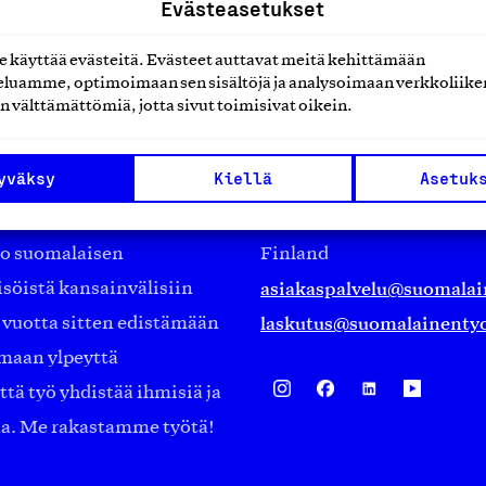
Evästeasetukset
käyttää evästeitä. Evästeet auttavat meitä kehittämään
luamme, optimoimaan sen sisältöjä ja analysoimaan verkkoliike
n välttämättömiä, jotta sivut toimisivat oikein.
Suomalainen työ ry
yväksy
Kiellä
Asetuk
Eteläranta 14,
työmarkkinajärjestöistä
00130 Helsinki
ko suomalaisen
Finland
asiakaspalvelu@suomalai
isöistä kansainvälisiin
laskutus@suomalainentyo
0 vuotta sitten edistämään
amaan ylpeyttä
ä työ yhdistää ihmisiä ja
aa. Me rakastamme työtä!