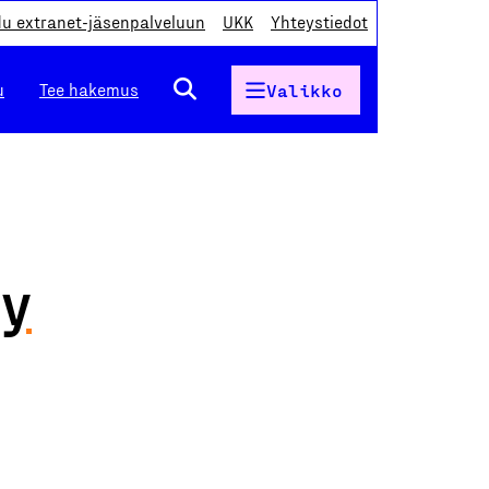
du extranet-jäsenpalveluun
UKK
Yhteystiedot
u
Tee hakemus
Valikko
Oy