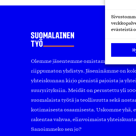
Sivustomme 
verkkopalve
evästeistä o
H
Olemme jäsentemme omistama puolueeton, 
riippumaton yhdistys. Jäseninämme on ko
yhteiskunnan kirjo pienistä pajoista ja yhte
suuryrityksiin. Meidät on perustettu yli 10
suomalaista työtä ja teollisuutta sekä nost
kotimaisesta osaamisesta. Uskomme yhä, ett
rakentaa vahvaa, elinvoimaista yhteiskunt
Sanoimmeko sen jo?