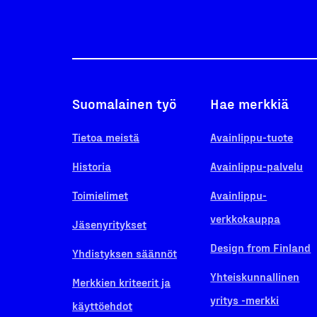
Suomalainen työ
Hae merkkiä
Tietoa meistä
Avainlippu-tuote
Historia
Avainlippu-palvelu
Toimielimet
Avainlippu-
verkkokauppa
Jäsenyritykset
Design from Finland
Yhdistyksen säännöt
Yhteiskunnallinen
Merkkien kriteerit ja
yritys -merkki
käyttöehdot