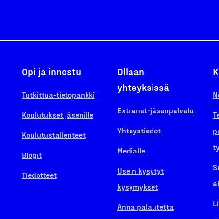
Opi ja innostu
Ollaan
K
yhteyksissä
Tutkittua-tietopankki
N
Extranet-jäsenpalvelu
Koulutukset jäsenille
T
Yhteystiedot
p
Koulutustallenteet
t
Medialle
Blogit
S
Usein kysytyt
Tiedotteet
a
kysymykset
L
Anna palautetta