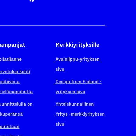
ampanjat
Merkkiyrityksille
ollatilanne
Avainlippu-yrityksen
sivu
ervetuloa kohti
ositiivista
Design from Finland -
yöelämäpuhetta
yrityksen sivu
uunnittelulla on
Yhteiskunnallinen
lkuperänsä
Yritys -merkkiyrityksen
sivu
iputetaan