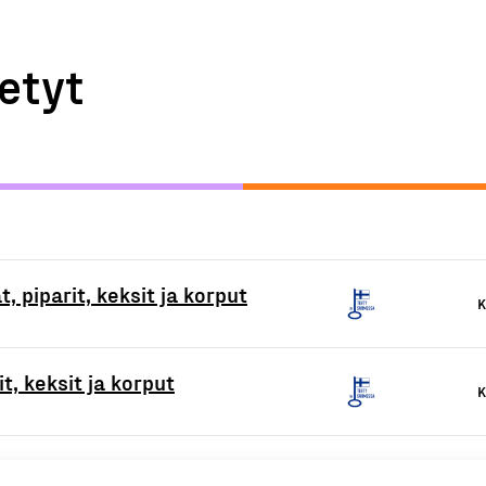
etyt
, piparit, keksit ja korput
K
it, keksit ja korput
K