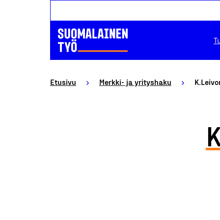
T
Etusivu
Merkki- ja yrityshaku
K.Leiv
K