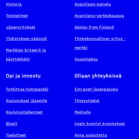
Historia
Avainlippu-palvelu
Toimielimet
Avainlippu-verkkokauppa
Jäsenyritykset
Design from Finland
Yhdistyksen säännöt
Yhteiskunnallinen yritys -
merkki
Merkkien kriteerit ja
käyttöehdot
Vuosimaksu
Opi ja innostu
Ollaan yhteyksissä
Tutkittua-tietopankki
Extranet-jäsenpalvelu
Koulutukset jäsenille
Yhteystiedot
Koulutustallenteet
Medialle
Blogit
Usein kysytyt kysymykset
Tiedotteet
Anna palautetta