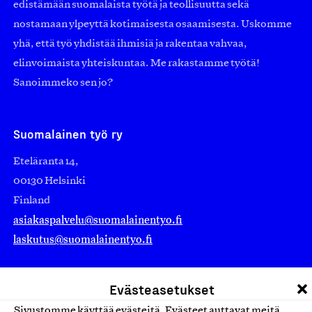
edistämään suomalaista työtä ja teollisuutta sekä
nostamaan ylpeyttä kotimaisesta osaamisesta. Uskomme
yhä, että työ yhdistää ihmisiä ja rakentaa vahvaa,
elinvoimaista yhteiskuntaa. Me rakastamme työtä!
Sanoimmeko sen jo?
Suomalainen työ ry
Eteläranta 14,
00130 Helsinki
Finland
asiakaspalvelu@suomalainentyo.fi
laskutus@suomalainentyo.fi
Evästeasetukset
Sivustomme käyttää evästeitä. Evästeet auttavat meitä