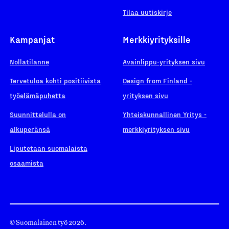
Tilaa uutiskirje
Kampanjat
Merkkiyrityksille
Nollatilanne
Avainlippu-yrityksen sivu
Tervetuloa kohti positiivista
Design from Finland -
työelämäpuhetta
yrityksen sivu
Suunnittelulla on
Yhteiskunnallinen Yritys -
alkuperänsä
merkkiyrityksen sivu
Liputetaan suomalaista
osaamista
© Suomalainen työ 2026.