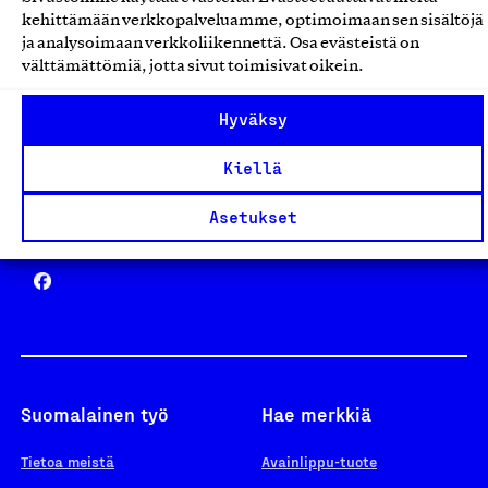
Avainlippu
kehittämään verkkopalveluamme, optimoimaan sen sisältöjä
ja analysoimaan verkkoliikennettä. Osa evästeistä on
välttämättömiä, jotta sivut toimisivat oikein.
Design From Finland
Hyväksy
Kiellä
Asetukset
Yhteiskunnallinen Yritys -merkki
Suomalainen työ
Hae merkkiä
Tietoa meistä
Avainlippu-tuote