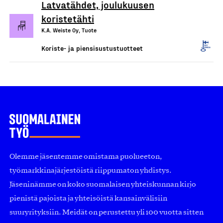
Latvatähdet, joulukuusen
koristetähti
K.A. Weiste Oy, Tuote
Koriste- ja piensisustustuotteet
Olemme jäsentemme omistama puolueeton,
työmarkkinajärjestöistä riippumaton yhdistys.
Jäseninämme on koko suomalaisen yhteiskunnan kirjo
pienistä pajoista ja yhteisöistä kansainvälisiin
suuryrityksiin. Meidät on perustettu yli 100 vuotta sitten