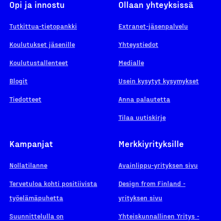
Opi ja innostu
Ollaan yhteyksissä
Tutkittua-tietopankki
Extranet-jäsenpalvelu
Koulutukset jäsenille
Yhteystiedot
Koulutustallenteet
Medialle
Blogit
Usein kysytyt kysymykset
Tiedotteet
Anna palautetta
Tilaa uutiskirje
Kampanjat
Merkkiyrityksille
Nollatilanne
Avainlippu-yrityksen sivu
Tervetuloa kohti positiivista
Design from Finland -
työelämäpuhetta
yrityksen sivu
Suunnittelulla on
Yhteiskunnallinen Yritys -