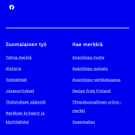
Suomalainen työ
Hae merkkiä
Tietoa meistä
Avainlippu-tuote
Historia
Avainlippu-palvelu
Toimielimet
Avainlippu-verkkokauppa
Jäsenyritykset
Design from Finland
Yhdistyksen säännöt
Yhteiskunnallinen yritys -
merkki
Merkkien kriteerit ja
käyttöehdot
Vuosimaksu