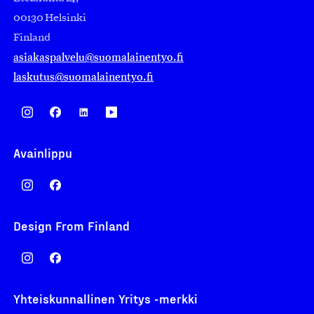
00130 Helsinki
Finland
asiakaspalvelu@suomalainentyo.fi
laskutus@suomalainentyo.fi
Avainlippu
Design From Finland
Yhteiskunnallinen Yritys -merkki