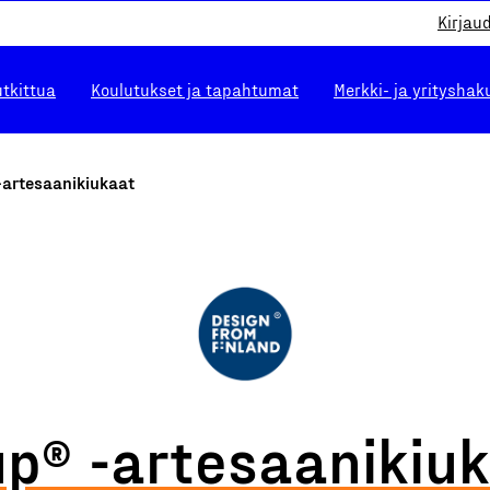
Kirjau
utkittua
Koulutukset ja tapahtumat
Merkki- ja yrityshak
-artesaanikiukaat
p® -artesaanikiu