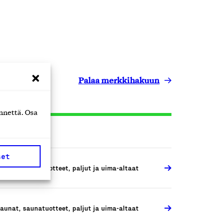
Palaa merkkihakuun
nnettä. Osa
set
aunat, saunatuotteet, paljut ja uima-altaat
aunat, saunatuotteet, paljut ja uima-altaat