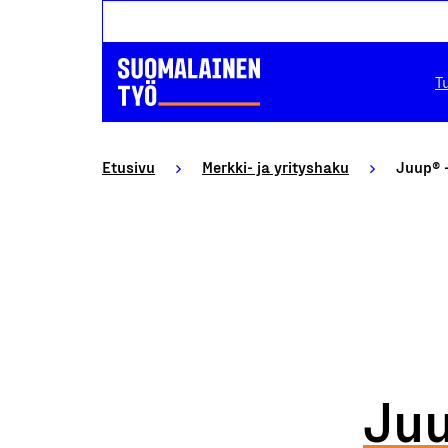
T
Etusivu
Merkki- ja yrityshaku
Juup® 
Juu