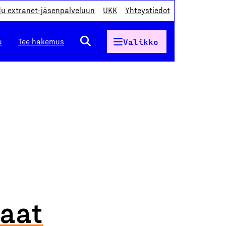
du extranet-jäsenpalveluun
UKK
Yhteystiedot
u
Tee hakemus
Valikko
kaat