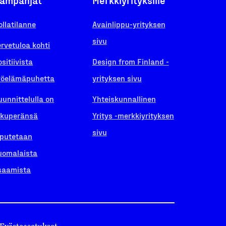
ampanjat
Merkkiyrityksille
ollatilanne
Avainlippu-yrityksen
sivu
ervetuloa kohti
ositiivista
Design from Finland -
yöelämäpuhetta
yrityksen sivu
uunnittelulla on
Yhteiskunnallinen
lkuperänsä
Yritys -merkkiyrityksen
sivu
iputetaan
uomalaista
saamista