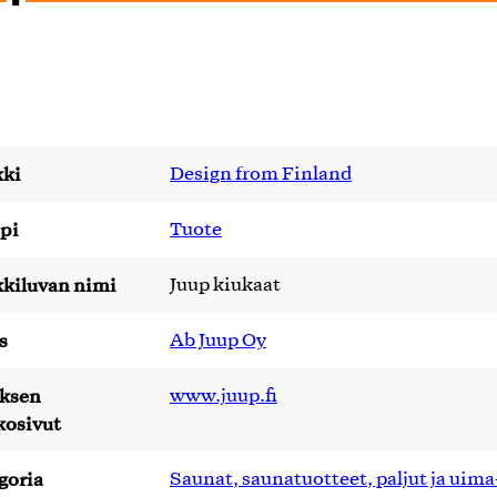
ki
Design from Finland
pi
Tuote
kiluvan nimi
Juup kiukaat
s
Ab Juup Oy
yksen
www.juup.fi
kosivut
goria
Saunat, saunatuotteet, paljut ja uima