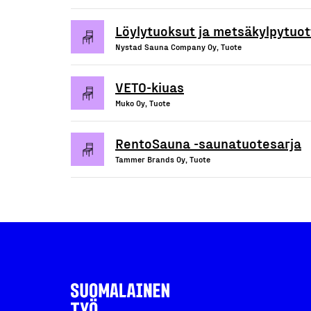
Löylytuoksut ja metsäkylpytuot
Nystad Sauna Company Oy, Tuote
VETO-kiuas
Muko Oy, Tuote
RentoSauna -saunatuotesarja
Tammer Brands Oy, Tuote