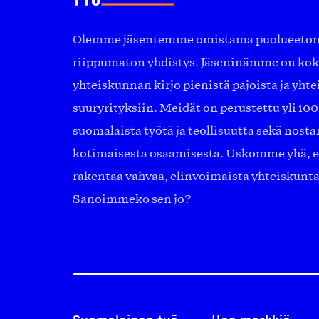
Olemme jäsentemme omistama puolueeton, 
riippumaton yhdistys. Jäseninämme on ko
yhteiskunnan kirjo pienistä pajoista ja yhte
suuryrityksiin. Meidät on perustettu yli 10
suomalaista työtä ja teollisuutta sekä nost
kotimaisesta osaamisesta. Uskomme yhä, ett
rakentaa vahvaa, elinvoimaista yhteiskunt
Sanoimmeko sen jo?