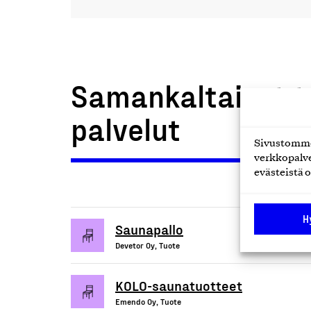
Samankaltaiset t
palvelut
Sivustomme 
verkkopalve
evästeistä o
H
Saunapallo
Devetor Oy, Tuote
KOLO-saunatuotteet
Emendo Oy, Tuote