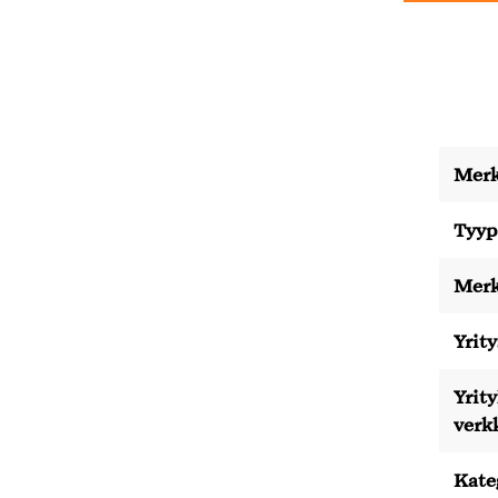
Merk
Tyyp
Merk
Yrity
Yrit
verk
Kate