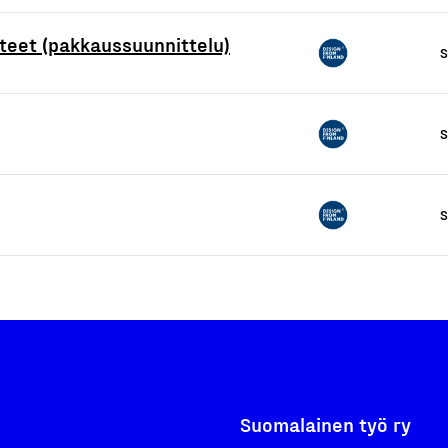
teet (pakkaussuunnittelu)
S
S
S
Suomalainen työ ry