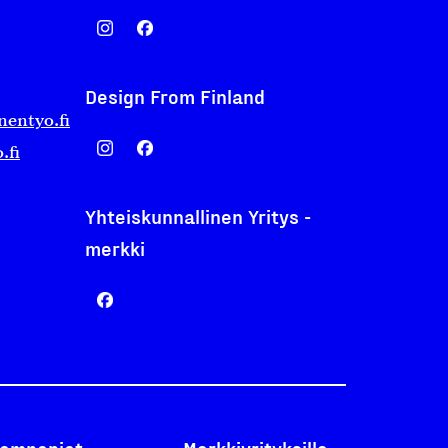
Design From Finland
nentyo.fi
.fi
Yhteiskunnallinen Yritys -
merkki