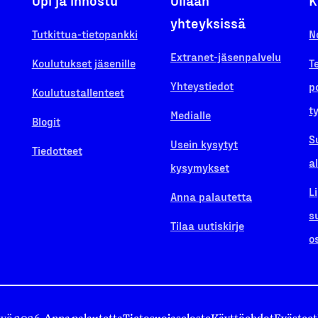
Opi ja innostu
Ollaan
K
yhteyksissä
Tutkittua-tietopankki
N
Extranet-jäsenpalvelu
Koulutukset jäsenille
T
Yhteystiedot
p
Koulutustallenteet
t
Medialle
Blogit
S
Usein kysytyt
Tiedotteet
a
kysymykset
L
Anna palautetta
s
Tilaa uutiskirje
o