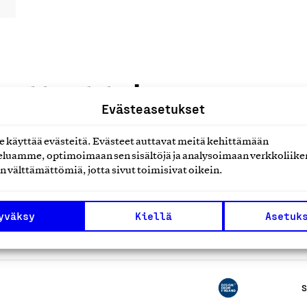
uotteet tai
Evästeasetukset
käyttää evästeitä. Evästeet auttavat meitä kehittämään
luamme, optimoimaan sen sisältöjä ja analysoimaan verkkoliike
n välttämättömiä, jotta sivut toimisivat oikein.
yväksy
Kiellä
Asetuk
S
S