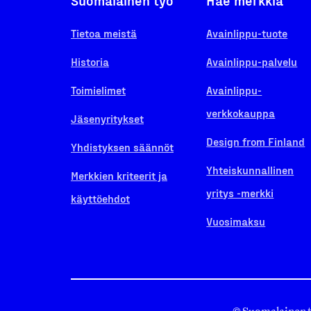
Suomalainen työ
Hae merkkiä
Tietoa meistä
Avainlippu-tuote
Historia
Avainlippu-palvelu
Toimielimet
Avainlippu-
verkkokauppa
Jäsenyritykset
Design from Finland
Yhdistyksen säännöt
Yhteiskunnallinen
Merkkien kriteerit ja
yritys -merkki
käyttöehdot
Vuosimaksu