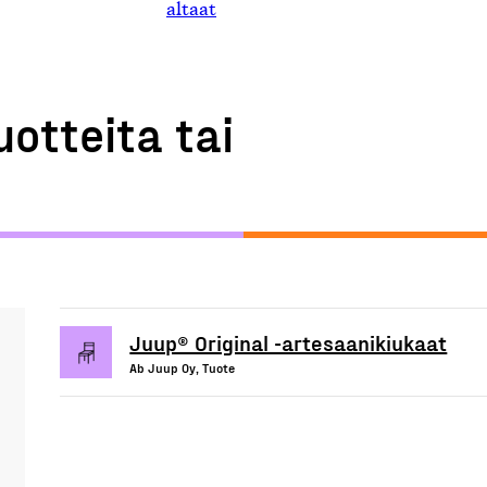
altaat
uotteita tai
Juup® Original -artesaanikiukaat
Ab Juup Oy, Tuote