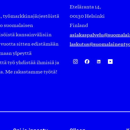
Eteläranta 14,
työmarkkinajärjestöistä
00130 Helsinki
ko suomalaisen
Finland
asiakaspalvelu@suomalai
isöistä kansainvälisiin
laskutus@suomalainentyo
0 vuotta sitten edistämään
amaan ylpeyttä
ä työ yhdistää ihmisiä ja
aa. Me rakastamme työtä!