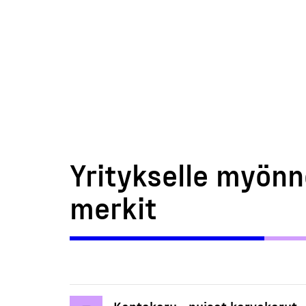
Yritykselle myönn
merkit
Kantokoru - puiset korvakorut