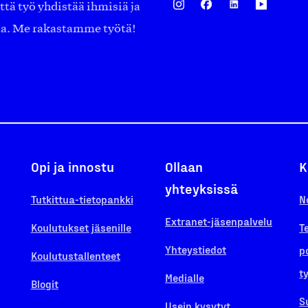
ä työ yhdistää ihmisiä ja
aa. Me rakastamme työtä!
Opi ja innostu
Ollaan
K
yhteyksissä
Tutkittua-tietopankki
N
Extranet-jäsenpalvelu
Koulutukset jäsenille
T
Yhteystiedot
p
Koulutustallenteet
t
Medialle
Blogit
S
Usein kysytyt