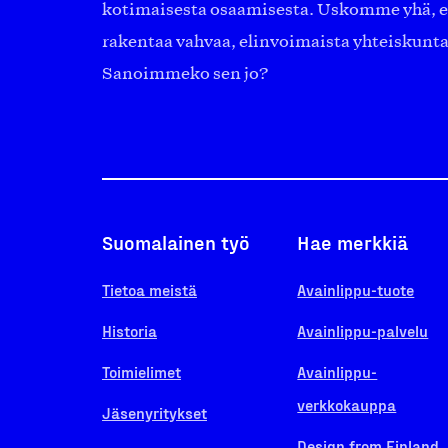
kotimaisesta osaamisesta. Uskomme yhä, ett
rakentaa vahvaa, elinvoimaista yhteiskunt
Sanoimmeko sen jo?
Suomalainen työ
Hae merkkiä
Tietoa meistä
Avainlippu-tuote
Historia
Avainlippu-palvelu
Toimielimet
Avainlippu-
verkkokauppa
Jäsenyritykset
Design from Finland