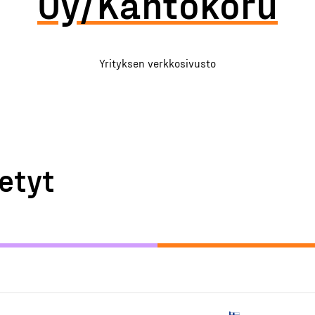
Oy/Kantokoru
Yrityksen verkkosivusto
etyt