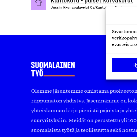
Jussin Ikkunapalavelut Oy/Kantokoru, Tuote
Sivustomme 
verkkopalve
evästeistä o
H
Olemme jäsentemme omistama puolueeton, 
riippumaton yhdistys. Jäseninämme on ko
yhteiskunnan kirjo pienistä pajoista ja yhte
suuryrityksiin. Meidät on perustettu yli 10
suomalaista työtä ja teollisuutta sekä nost