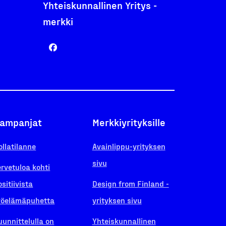
Yhteiskunnallinen Yritys -
merkki
ampanjat
Merkkiyrityksille
ollatilanne
Avainlippu-yrityksen
sivu
ervetuloa kohti
ositiivista
Design from Finland -
yöelämäpuhetta
yrityksen sivu
uunnittelulla on
Yhteiskunnallinen