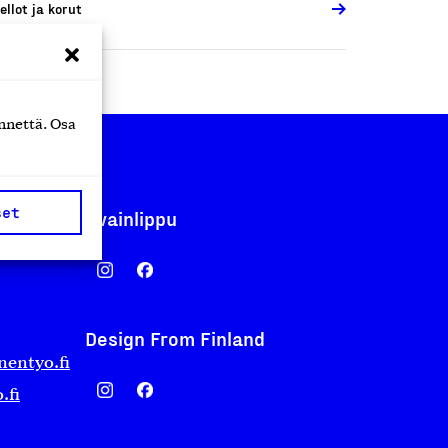
ellot ja korut
nnettä. Osa
set
Avainlippu
Design From Finland
nentyo.fi
.fi