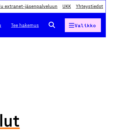
du extranet-jäsenpalveluun
UKK
Yhteystiedot
u
Tee hakemus
Valikko
lut