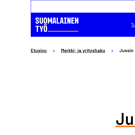
T
Etusivu
Merkki- ja yrityshaku
Jussin
Ju