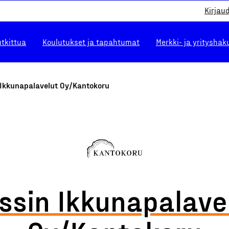
Kirjau
utkittua
Koulutukset ja tapahtumat
Merkki- ja yrityshak
 Ikkunapalavelut Oy/Kantokoru
ssin Ikkunapalave