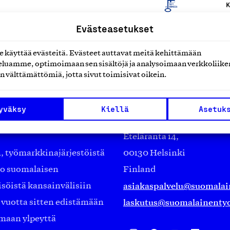
K
Evästeasetukset
käyttää evästeitä. Evästeet auttavat meitä kehittämään
luamme, optimoimaan sen sisältöjä ja analysoimaan verkkoliike
n välttämättömiä, jotta sivut toimisivat oikein.
yväksy
Kiellä
Asetuk
Suomalainen työ ry
Eteläranta 14,
työmarkkinajärjestöistä
00130 Helsinki
ko suomalaisen
Finland
asiakaspalvelu@suomalai
isöistä kansainvälisiin
laskutus@suomalainentyo
0 vuotta sitten edistämään
amaan ylpeyttä