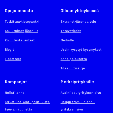
Opi ja innostu
Ollaan yhteyksissä
Tutkittua-tietopankki
Extranet-jäsenpalvelu
Koulutukset jäsenille
Yhteystiedot
Koulutustallenteet
Medialle
Blogit
Usein kysytyt kysymykset
Tiedotteet
Anna palautetta
Tilaa uutiskirje
Kampanjat
Merkkiyrityksille
Nollatilanne
Avainlippu-yrityksen sivu
Tervetuloa kohti positiivista
Design from Finland -
työelämäpuhetta
yrityksen sivu