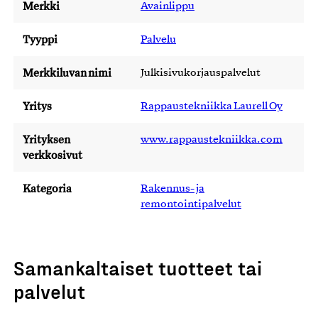
Merkki
Avainlippu
Tyyppi
Palvelu
Merkkiluvan nimi
Julkisivukorjauspalvelut
Yritys
Rappaustekniikka Laurell Oy
Yrityksen
www.rappaustekniikka.com
verkkosivut
Kategoria
Rakennus- ja
remontointipalvelut
Samankaltaiset tuotteet tai
palvelut