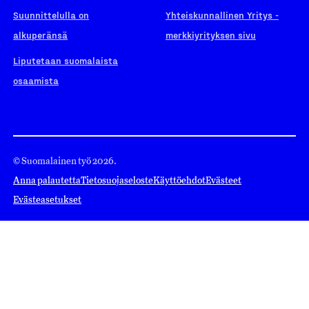
Suunnittelulla on
Yhteiskunnallinen Yritys -
alkuperänsä
merkkiyrityksen sivu
Liputetaan suomalaista
osaamista
© Suomalainen työ 2026.
Anna palautetta
Tietosuojaseloste
Käyttöehdot
Evästeet
Evästeasetukset