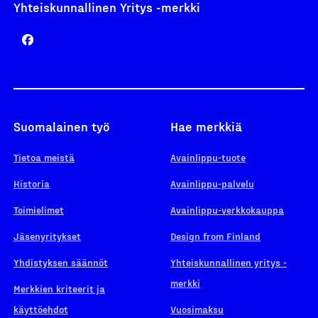
Yhteiskunnallinen Yritys -merkki
Suomalainen työ
Hae merkkiä
Tietoa meistä
Avainlippu-tuote
Historia
Avainlippu-palvelu
Toimielimet
Avainlippu-verkkokauppa
Jäsenyritykset
Design from Finland
Yhdistyksen säännöt
Yhteiskunnallinen yritys -
merkki
Merkkien kriteerit ja
käyttöehdot
Vuosimaksu