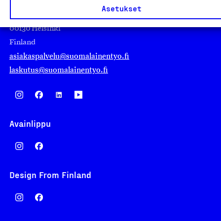
Asetukset
Eteläranta 14,
00130 Helsinki
Finland
asiakaspalvelu@suomalainentyo.fi
laskutus@suomalainentyo.fi
Avainlippu
Design From Finland