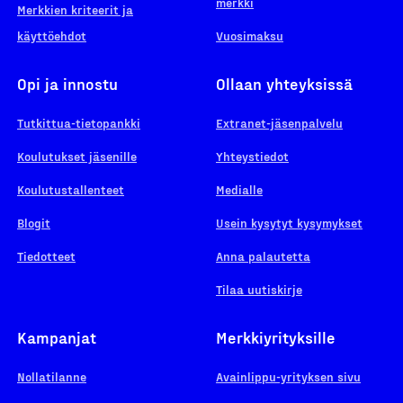
merkki
Merkkien kriteerit ja
käyttöehdot
Vuosimaksu
Opi ja innostu
Ollaan yhteyksissä
Tutkittua-tietopankki
Extranet-jäsenpalvelu
Koulutukset jäsenille
Yhteystiedot
Koulutustallenteet
Medialle
Blogit
Usein kysytyt kysymykset
Tiedotteet
Anna palautetta
Tilaa uutiskirje
Kampanjat
Merkkiyrityksille
Nollatilanne
Avainlippu-yrityksen sivu