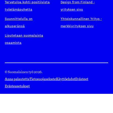
Tervetuloa kohti positiivista
Design from Finland -
työelämäpuhetta
yrityksen sivu
Suunnittelulla on
Yhteiskunnallinen Yritys -
alkuperänsä
merkkiyrityksen sivu
Liputetaan suomalaista
osaamista
© Suomalainen työ 2026.
Anna palautetta
Tietosuojaseloste
Käyttöehdot
Evästeet
Evästeasetukset