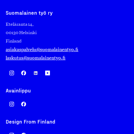
Suomalainen työ ry
Eteläranta 14,
00130 Helsinki
Finland
asiakaspalvelu@suomalainentyo.fi
laskutus@suomalainentyo.fi
Avainlippu
Design From Finland