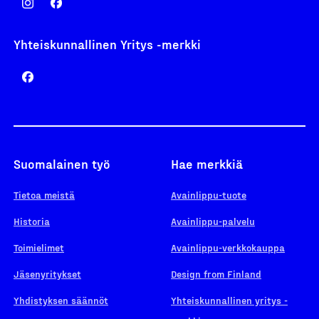
Yhteiskunnallinen Yritys -merkki
Suomalainen työ
Hae merkkiä
Tietoa meistä
Avainlippu-tuote
Historia
Avainlippu-palvelu
Toimielimet
Avainlippu-verkkokauppa
Jäsenyritykset
Design from Finland
Yhdistyksen säännöt
Yhteiskunnallinen yritys -