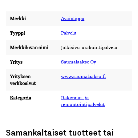
Merkki
Avainlippu
Tyyppi
Palvelu
Merkkiluvan nimi
Julkisivu-urakointipalvelu
Yritys
Saumalaakso Oy
Yrityksen
www.saumalaakso.fi
verkkosivut
Kategoria
Rakennus- ja
remontointipalvelut
Samankaltaiset tuotteet tai