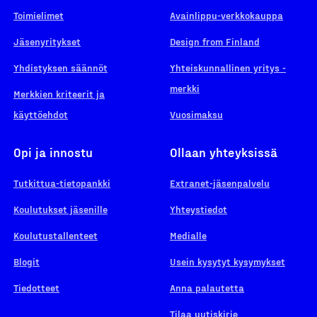
Toimielimet
Avainlippu-verkkokauppa
Jäsenyritykset
Design from Finland
Yhdistyksen säännöt
Yhteiskunnallinen yritys -
merkki
Merkkien kriteerit ja
käyttöehdot
Vuosimaksu
Opi ja innostu
Ollaan yhteyksissä
Tutkittua-tietopankki
Extranet-jäsenpalvelu
Koulutukset jäsenille
Yhteystiedot
Koulutustallenteet
Medialle
Blogit
Usein kysytyt kysymykset
Tiedotteet
Anna palautetta
Tilaa uutiskirje