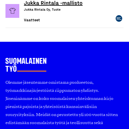
Jukka Rintala -mallisto
Jukka Rintala Oy, Tuote
Vaatteet
Olemme jäsentemme omistama puolueeton,
työmarkkinajärjestöistä riippumaton yhdistys.
Jäseninämme on koko suomalaisen yhteiskunnan kirjo
pienistä pajoista ja yhteisöistä kansainvälisiin
suuryrityksiin. Meidät on perustettu yli 100 vuotta sitten
edistämään suomalaista työtä ja teollisuutta sekä