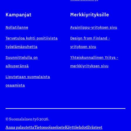
Kampanjat
Merkkiyrityksille
Nollatilanne
Avainlippu-yrityksen sivu
Tervetuloa kohti positiivista
Design from Finland -
työelämäpuhetta
yrityksen sivu
Suunnittelulla on
Yhteiskunnallinen Yritys -
alkuperänsä
merkkiyrityksen sivu
Liputetaan suomalaista
osaamista
© Suomalainen työ 2026.
Anna palautetta
Tietosuojaseloste
Käyttöehdot
Evästeet