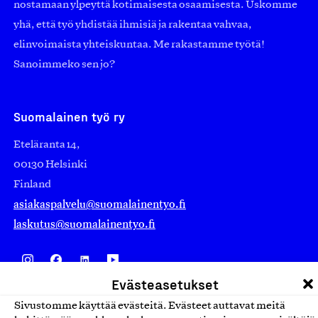
nostamaan ylpeyttä kotimaisesta osaamisesta. Uskomme
yhä, että työ yhdistää ihmisiä ja rakentaa vahvaa,
elinvoimaista yhteiskuntaa. Me rakastamme työtä!
Sanoimmeko sen jo?
Suomalainen työ ry
Eteläranta 14,
00130 Helsinki
Finland
asiakaspalvelu@suomalainentyo.fi
laskutus@suomalainentyo.fi
Evästeasetukset
Avainlippu
Sivustomme käyttää evästeitä. Evästeet auttavat meitä