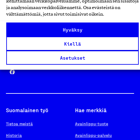
kehittämään verkkopalveluamme, optimoimaan sen sisältöjä
ja analysoimaan verkkoliikennettä. Osa evästeistä on
välttämättömiä, jotta sivut toimisivat oikein.
Design From Finland
Hyväksy
Kiellä
Yhteiskunnallinen Yritys -merkki
Asetukset
Suomalainen työ
Hae merkkiä
Tietoa meistä
Avainlippu-tuote
Historia
Avainlippu-palvelu