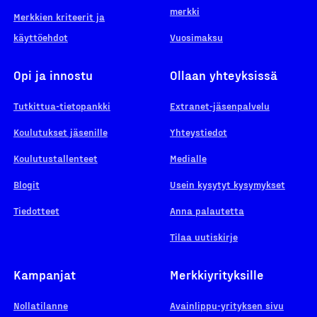
merkki
Merkkien kriteerit ja
käyttöehdot
Vuosimaksu
Opi ja innostu
Ollaan yhteyksissä
Tutkittua-tietopankki
Extranet-jäsenpalvelu
Koulutukset jäsenille
Yhteystiedot
Koulutustallenteet
Medialle
Blogit
Usein kysytyt kysymykset
Tiedotteet
Anna palautetta
Tilaa uutiskirje
Kampanjat
Merkkiyrityksille
Nollatilanne
Avainlippu-yrityksen sivu