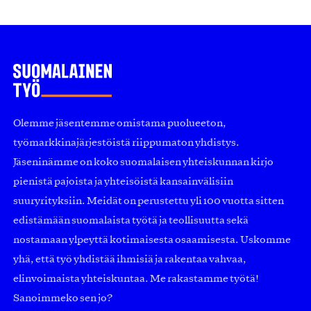
Olemme jäsentemme omistama puolueeton,
työmarkkinajärjestöistä riippumaton yhdistys.
Jäseninämme on koko suomalaisen yhteiskunnan kirjo
pienistä pajoista ja yhteisöistä kansainvälisiin
suuryrityksiin. Meidät on perustettu yli 100 vuotta sitten
edistämään suomalaista työtä ja teollisuutta sekä
nostamaan ylpeyttä kotimaisesta osaamisesta. Uskomme
yhä, että työ yhdistää ihmisiä ja rakentaa vahvaa,
elinvoimaista yhteiskuntaa. Me rakastamme työtä!
Sanoimmeko sen jo?