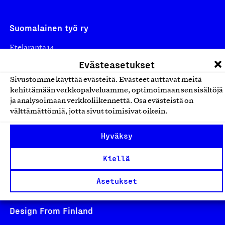
Suomalainen työ ry
Eteläranta 14,
Evästeasetukset
00130 Helsinki
Finland
Sivustomme käyttää evästeitä. Evästeet auttavat meitä
asiakaspalvelu@suomalainentyo.fi
kehittämään verkkopalveluamme, optimoimaan sen sisältöjä
ja analysoimaan verkkoliikennettä. Osa evästeistä on
laskutus@suomalainentyo.fi
välttämättömiä, jotta sivut toimisivat oikein.
Hyväksy
Avainlippu
Kiellä
Asetukset
Design From Finland