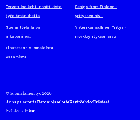
Tervetuloa kohti positiivista
Design from Finland -
työelämäpuhetta
yrityksen sivu
Suunnittelulla on
Yhteiskunnallinen Yritys -
alkuperänsä
merkkiyrityksen sivu
Liputetaan suomalaista
osaamista
© Suomalainen työ 2026.
Anna palautetta
Tietosuojaseloste
Käyttöehdot
Evästeet
Evästeasetukset