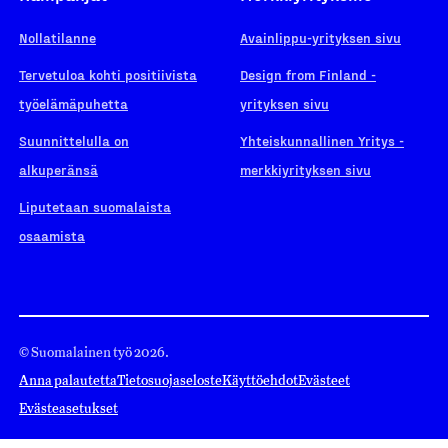
Nollatilanne
Avainlippu-yrityksen sivu
Tervetuloa kohti positiivista
Design from Finland -
työelämäpuhetta
yrityksen sivu
Suunnittelulla on
Yhteiskunnallinen Yritys -
alkuperänsä
merkkiyrityksen sivu
Liputetaan suomalaista
osaamista
© Suomalainen työ 2026.
Anna palautetta
Tietosuojaseloste
Käyttöehdot
Evästeet
Evästeasetukset