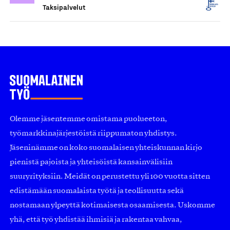
Taksipalvelut
Olemme jäsentemme omistama puolueeton,
työmarkkinajärjestöistä riippumaton yhdistys.
Jäseninämme on koko suomalaisen yhteiskunnan kirjo
pienistä pajoista ja yhteisöistä kansainvälisiin
suuryrityksiin. Meidät on perustettu yli 100 vuotta sitten
edistämään suomalaista työtä ja teollisuutta sekä
nostamaan ylpeyttä kotimaisesta osaamisesta. Uskomme
yhä, että työ yhdistää ihmisiä ja rakentaa vahvaa,