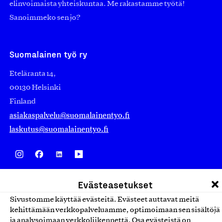
elinvoimaista yhteiskuntaa. Me rakastamme työtä!
Sanoimmeko sen jo?
Suomalainen työ ry
Eteläranta 14,
00130 Helsinki
Finland
asiakaspalvelu@suomalainentyo.fi
laskutus@suomalainentyo.fi
Avainlippu
Evästeasetukset
Sivustomme käyttää evästeitä. Evästeet auttavat meitä
kehittämään verkkopalveluamme, optimoimaan sen sisältöjä
ja analysoimaan verkkoliikennettä. Osa evästeistä on