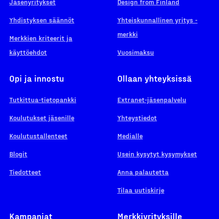
Jäsenyritykset
Design from Finland
Yhdistyksen säännöt
Yhteiskunnallinen yritys -
merkki
Merkkien kriteerit ja
käyttöehdot
Vuosimaksu
Opi ja innostu
Ollaan yhteyksissä
Tutkittua-tietopankki
Extranet-jäsenpalvelu
Koulutukset jäsenille
Yhteystiedot
Koulutustallenteet
Medialle
Blogit
Usein kysytyt kysymykset
Tiedotteet
Anna palautetta
Tilaa uutiskirje
Kampanjat
Merkkiyrityksille