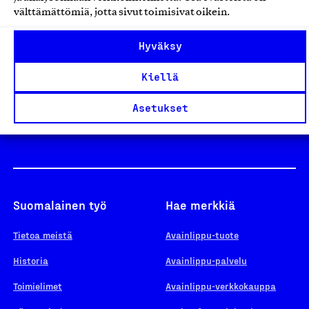
välttämättömiä, jotta sivut toimisivat oikein.
Design From Finland
Hyväksy
Kiellä
Yhteiskunnallinen Yritys -merkki
Asetukset
Suomalainen työ
Hae merkkiä
Tietoa meistä
Avainlippu-tuote
Historia
Avainlippu-palvelu
Toimielimet
Avainlippu-verkkokauppa