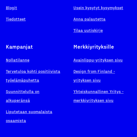
Blogit
Usein kysytyt kysymykset
Tiedotteet
Anna palautetta
Tilaa uutiskirje
Kampanjat
Merkkiyrityksille
Nollatilanne
Avainlippu-yrityksen sivu
Tervetuloa kohti positiivista
Design from Finland -
työelämäpuhetta
yrityksen sivu
Suunnittelulla on
Yhteiskunnallinen Yritys -
alkuperänsä
merkkiyrityksen sivu
Liputetaan suomalaista
osaamista