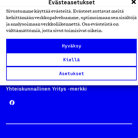
Evästeasetukset
Sivustomme käyttää evästeitä. Evästeet auttavat meitä
kehittämään verkkopalveluamme, optimoimaan sen sisältöjä
Avainlippu
ja analysoimaan verkkoliikennettä. Osa evästeistä on
välttämättömiä, jotta sivut toimisivat oikein.
Hyväksy
Design From Finland
Kiellä
Asetukset
Yhteiskunnallinen Yritys -merkki