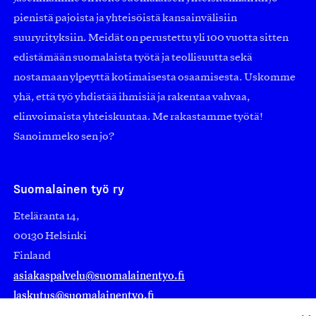
pienistä pajoista ja yhteisöistä kansainvälisiin
suuryrityksiin. Meidät on perustettu yli 100 vuotta sitten
edistämään suomalaista työtä ja teollisuutta sekä
nostamaan ylpeyttä kotimaisesta osaamisesta. Uskomme
yhä, että työ yhdistää ihmisiä ja rakentaa vahvaa,
elinvoimaista yhteiskuntaa. Me rakastamme työtä!
Sanoimmeko sen jo?
Suomalainen työ ry
Eteläranta 14,
00130 Helsinki
Finland
asiakaspalvelu@suomalainentyo.fi
laskutus@suomalainentyo.fi