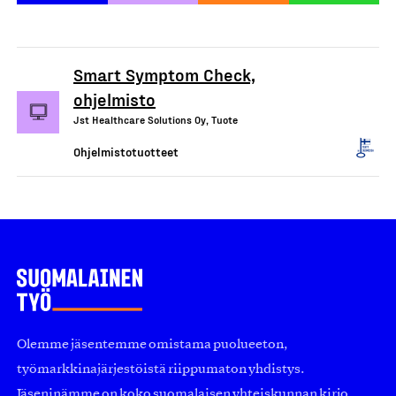
Smart Symptom Check,
ohjelmisto
Jst Healthcare Solutions Oy, Tuote
Ohjelmistotuotteet
Olemme jäsentemme omistama puolueeton,
työmarkkinajärjestöistä riippumaton yhdistys.
Jäseninämme on koko suomalaisen yhteiskunnan kirjo