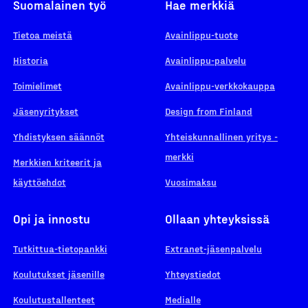
Suomalainen työ
Hae merkkiä
Tietoa meistä
Avainlippu-tuote
Historia
Avainlippu-palvelu
Toimielimet
Avainlippu-verkkokauppa
Jäsenyritykset
Design from Finland
Yhdistyksen säännöt
Yhteiskunnallinen yritys -
merkki
Merkkien kriteerit ja
käyttöehdot
Vuosimaksu
Opi ja innostu
Ollaan yhteyksissä
Tutkittua-tietopankki
Extranet-jäsenpalvelu
Koulutukset jäsenille
Yhteystiedot
Koulutustallenteet
Medialle