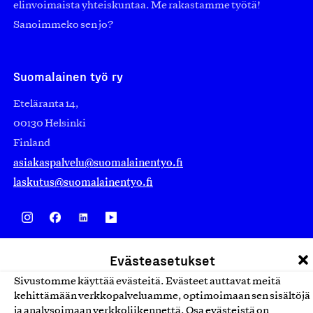
elinvoimaista yhteiskuntaa. Me rakastamme työtä!
Sanoimmeko sen jo?
Suomalainen työ ry
Eteläranta 14,
00130 Helsinki
Finland
asiakaspalvelu@suomalainentyo.fi
laskutus@suomalainentyo.fi
Avainlippu
Evästeasetukset
Sivustomme käyttää evästeitä. Evästeet auttavat meitä
kehittämään verkkopalveluamme, optimoimaan sen sisältöjä
ja analysoimaan verkkoliikennettä. Osa evästeistä on