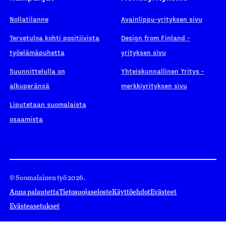
Nollatilanne
Avainlippu-yrityksen sivu
Tervetuloa kohti positiivista
Design from Finland -
työelämäpuhetta
yrityksen sivu
Suunnittelulla on
Yhteiskunnallinen Yritys -
alkuperänsä
merkkiyrityksen sivu
Liputetaan suomalaista
osaamista
© Suomalainen työ 2026.
Anna palautetta
Tietosuojaseloste
Käyttöehdot
Evästeet
Evästeasetukset