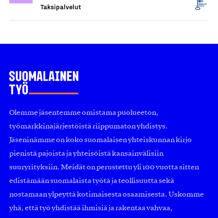
Taksipalvelut
Olemme jäsentemme omistama puolueeton,
työmarkkinajärjestöistä riippumaton yhdistys.
Jäseninämme on koko suomalaisen yhteiskunnan kirjo
pienistä pajoista ja yhteisöistä kansainvälisiin
suuryrityksiin. Meidät on perustettu yli 100 vuotta sitten
edistämään suomalaista työtä ja teollisuutta sekä
nostamaan ylpeyttä kotimaisesta osaamisesta. Uskomme
yhä, että työ yhdistää ihmisiä ja rakentaa vahvaa,