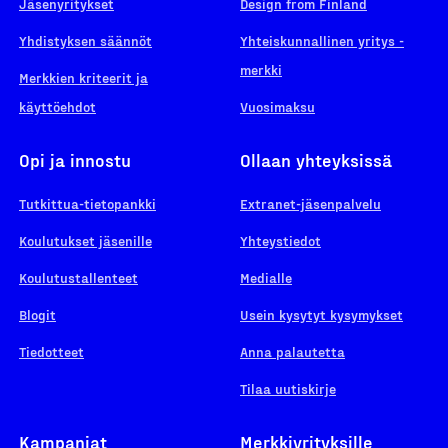
Jäsenyritykset
Design from Finland
Yhdistyksen säännöt
Yhteiskunnallinen yritys -
merkki
Merkkien kriteerit ja
käyttöehdot
Vuosimaksu
Opi ja innostu
Ollaan yhteyksissä
Tutkittua-tietopankki
Extranet-jäsenpalvelu
Koulutukset jäsenille
Yhteystiedot
Koulutustallenteet
Medialle
Blogit
Usein kysytyt kysymykset
Tiedotteet
Anna palautetta
Tilaa uutiskirje
Kampanjat
Merkkiyrityksille