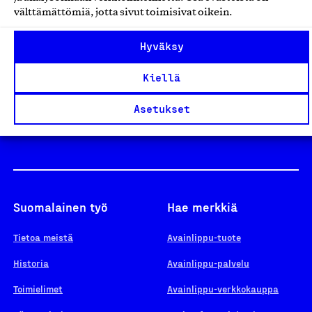
välttämättömiä, jotta sivut toimisivat oikein.
Design From Finland
Hyväksy
Kiellä
Yhteiskunnallinen Yritys -merkki
Asetukset
Suomalainen työ
Hae merkkiä
Tietoa meistä
Avainlippu-tuote
Historia
Avainlippu-palvelu
Toimielimet
Avainlippu-verkkokauppa