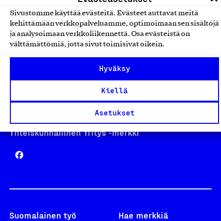
Sivustomme käyttää evästeitä. Evästeet auttavat meitä
kehittämään verkkopalveluamme, optimoimaan sen sisältöjä
Avainlippu
ja analysoimaan verkkoliikennettä. Osa evästeistä on
välttämättömiä, jotta sivut toimisivat oikein.
Hyväksy
Design From Finland
Kiellä
Asetukset
Yhteiskunnallinen Yritys -merkki
Suomalainen työ
Hae merkkiä