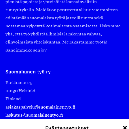
pienistä pajoista ja yhteisöistä kansainvälisiin
suuryrityksiin. Meidät on perustettu yli 100 vuotta sitten
edistämään suomalaista työtä ja teollisuutta sekä
nostamaan ylpeyttä kotimaisesta osaamisesta. Uskomme
yhä, että työ yhdistää ihmisiä ja rakentaa vahvaa,
elinvoimaista yhteiskuntaa. Me rakastamme työtä!
Sanoimmeko sen jo?
Suomalainen työ ry
Eteläranta 14,
00130 Helsinki
Finland
asiakaspalvelu@suomalainentyo.fi
laskutus@suomalainentyo.fi
Evästeasetukset