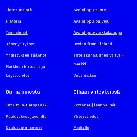
Tietoa meistä
Avainlippu-tuote
Historia
Avainlippu-palvelu
Toimielimet
Avainlippu-verkkokauppa
Jäsenyritykset
Design from Finland
Yhdistyksen säännöt
Yhteiskunnallinen yritys -
merkki
Merkkien kriteerit ja
käyttöehdot
Vuosimaksu
Opi ja innostu
Ollaan yhteyksissä
Tutkittua-tietopankki
Extranet-jäsenpalvelu
Koulutukset jäsenille
Yhteystiedot
Koulutustallenteet
Medialle