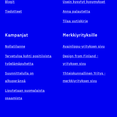
Blogit
Usein kysytyt kysymykset
Tiedotteet
Anna palautetta
Tilaa uutiskirje
Kampanjat
Merkkiyrityksille
Nollatilanne
Avainlippu-yrityksen sivu
Tervetuloa kohti positiivista
Design from Finland -
työelämäpuhetta
yrityksen sivu
Suunnittelulla on
Yhteiskunnallinen Yritys -
alkuperänsä
merkkiyrityksen sivu
Liputetaan suomalaista
osaamista