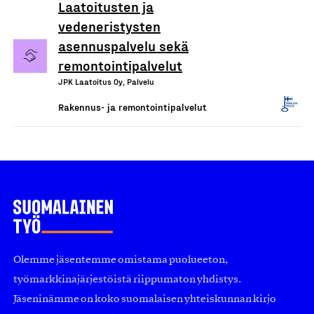
Laatoitusten ja
vedeneristysten
asennuspalvelu sekä
remontointipalvelut
JPK Laatoitus Oy, Palvelu
Rakennus- ja remontointipalvelut
Olemme jäsentemme omistama puolueeton,
työmarkkinajärjestöistä riippumaton yhdistys.
Jäseninämme on koko suomalaisen yhteiskunnan kirjo