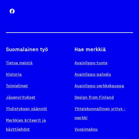
Suomalainen työ
Hae merkkiä
Tietoa meistä
Avainlippu-tuote
Historia
Avainlippu-palvelu
Toimielimet
Avainlippu-verkkokauppa
Jäsenyritykset
Design from Finland
Yhdistyksen säännöt
Yhteiskunnallinen yritys -
merkki
Merkkien kriteerit ja
käyttöehdot
Vuosimaksu