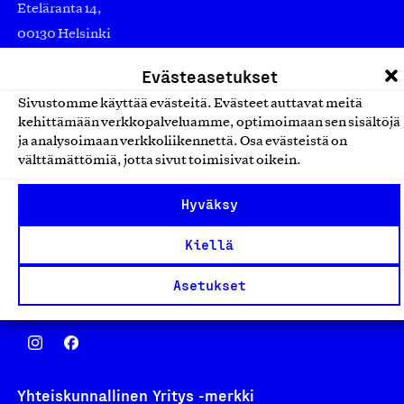
Eteläranta 14,
00130 Helsinki
Finland
Evästeasetukset
asiakaspalvelu@suomalainentyo.fi
Sivustomme käyttää evästeitä. Evästeet auttavat meitä
laskutus@suomalainentyo.fi
kehittämään verkkopalveluamme, optimoimaan sen sisältöjä
ja analysoimaan verkkoliikennettä. Osa evästeistä on
välttämättömiä, jotta sivut toimisivat oikein.
Hyväksy
Avainlippu
Kiellä
Asetukset
Design From Finland
Yhteiskunnallinen Yritys -merkki