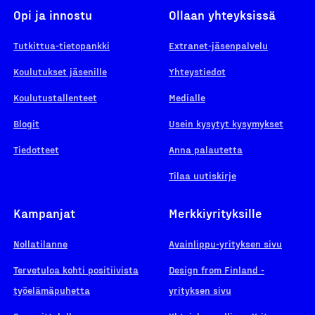
Opi ja innostu
Ollaan yhteyksissä
Tutkittua-tietopankki
Extranet-jäsenpalvelu
Koulutukset jäsenille
Yhteystiedot
Koulutustallenteet
Medialle
Blogit
Usein kysytyt kysymykset
Tiedotteet
Anna palautetta
Tilaa uutiskirje
Kampanjat
Merkkiyrityksille
Nollatilanne
Avainlippu-yrityksen sivu
Tervetuloa kohti positiivista
Design from Finland -
työelämäpuhetta
yrityksen sivu