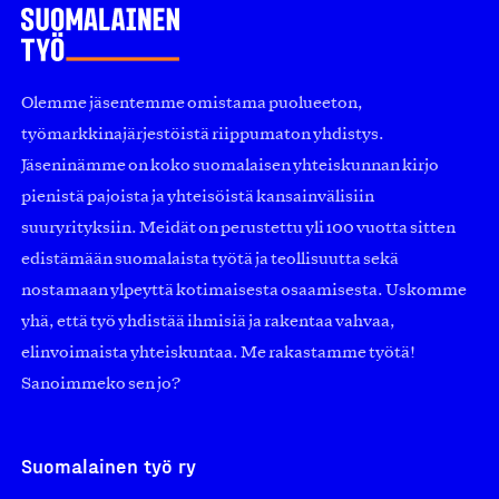
Olemme jäsentemme omistama puolueeton,
työmarkkinajärjestöistä riippumaton yhdistys.
Jäseninämme on koko suomalaisen yhteiskunnan kirjo
pienistä pajoista ja yhteisöistä kansainvälisiin
suuryrityksiin. Meidät on perustettu yli 100 vuotta sitten
edistämään suomalaista työtä ja teollisuutta sekä
nostamaan ylpeyttä kotimaisesta osaamisesta. Uskomme
yhä, että työ yhdistää ihmisiä ja rakentaa vahvaa,
elinvoimaista yhteiskuntaa. Me rakastamme työtä!
Sanoimmeko sen jo?
Suomalainen työ ry