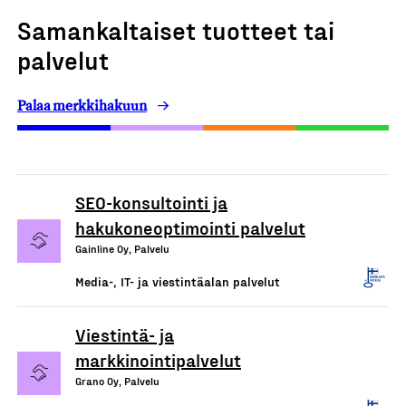
Samankaltaiset tuotteet tai
palvelut
Palaa merkkihakuun
SEO-konsultointi ja
hakukoneoptimointi palvelut
Gainline Oy, Palvelu
Media-, IT- ja viestintäalan palvelut
Viestintä- ja
markkinointipalvelut
Grano Oy, Palvelu