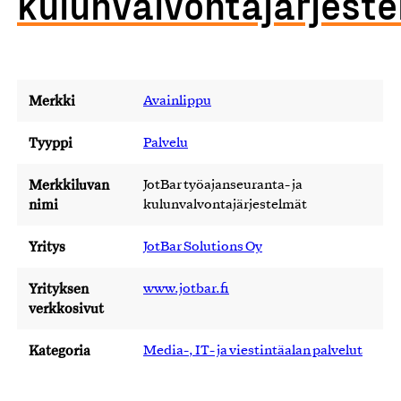
kulunvalvontajärjest
Merkki
Avainlippu
Tyyppi
Palvelu
Merkkiluvan
JotBar työajanseuranta- ja
nimi
kulunvalvontajärjestelmät
Yritys
JotBar Solutions Oy
Yrityksen
www.jotbar.fi
verkkosivut
Kategoria
Media-, IT- ja viestintäalan palvelut