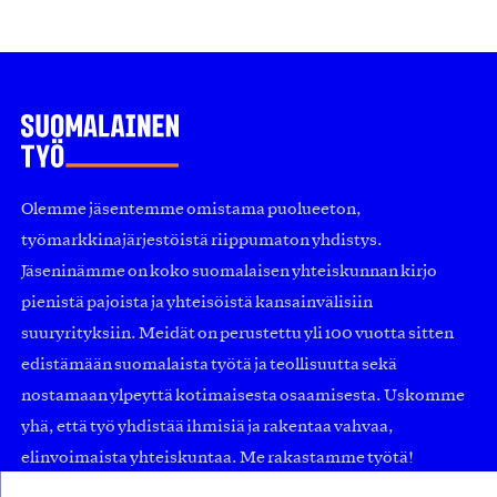
Olemme jäsentemme omistama puolueeton,
työmarkkinajärjestöistä riippumaton yhdistys.
Jäseninämme on koko suomalaisen yhteiskunnan kirjo
pienistä pajoista ja yhteisöistä kansainvälisiin
suuryrityksiin. Meidät on perustettu yli 100 vuotta sitten
edistämään suomalaista työtä ja teollisuutta sekä
nostamaan ylpeyttä kotimaisesta osaamisesta. Uskomme
yhä, että työ yhdistää ihmisiä ja rakentaa vahvaa,
elinvoimaista yhteiskuntaa. Me rakastamme työtä!
Sanoimmeko sen jo?