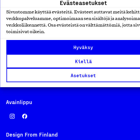
Evästeasetukset
Sivustomme käyttää evästeitä. Evästeet auttavat meitä kehi
verkkopalveluamme, optimoimaan sen sisältöjä ja analysoim
Suomalainen työ ry
verkkoliikennettä. Osa evästeistä on välttämättömiä, jotta siv
toimisivat oikein.
Eteläranta 14,
00130 Helsinki
Hyväksy
Finland
asiakaspalvelu@suomalainentyo.fi
Kiellä
laskutus@suomalainentyo.fi
Asetukset
Avainlippu
Design From Finland