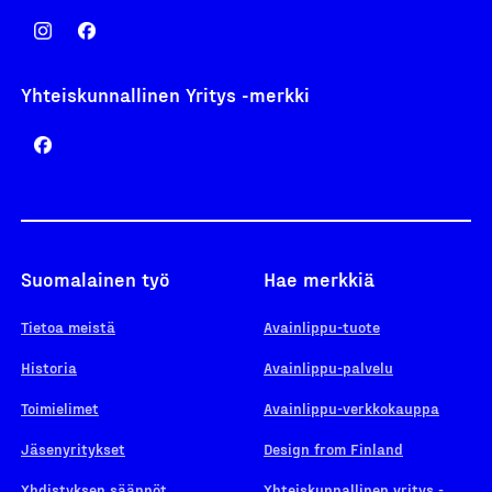
Yhteiskunnallinen Yritys -merkki
Suomalainen työ
Hae merkkiä
Tietoa meistä
Avainlippu-tuote
Historia
Avainlippu-palvelu
Toimielimet
Avainlippu-verkkokauppa
Jäsenyritykset
Design from Finland
Yhdistyksen säännöt
Yhteiskunnallinen yritys -