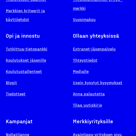
merkki
Merkkien kriteerit ja
käyttöehdot
Vuosimaksu
Opi ja innostu
Ollaan yhteyksissä
Tutkittua-tietopankki
Extranet-jäsenpalvelu
Koulutukset jäsenille
Yhteystiedot
Koulutustallenteet
Medialle
Blogit
Usein kysytyt kysymykset
Tiedotteet
Anna palautetta
Tilaa uutiskirje
Kampanjat
Merkkiyrityksille
Nollatilanne
Avainlippu-yrityksen sivu