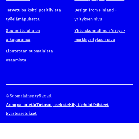
Tervetuloa kohti positiivista
Design from Finland -
työelämäpuhetta
yrityksen sivu
Suunnittelulla on
Yhteiskunnallinen Yritys -
alkuperänsä
merkkiyrityksen sivu
Liputetaan suomalaista
osaamista
© Suomalainen työ 2026.
Anna palautetta
Tietosuojaseloste
Käyttöehdot
Evästeet
Evästeasetukset