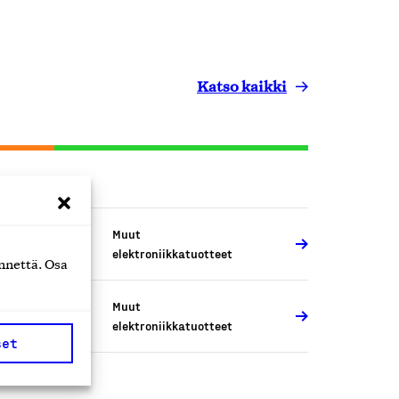
Katso kaikki
Muut
elektroniikkatuotteet
nnettä. Osa
Muut
elektroniikkatuotteet
set