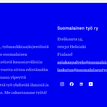
Suomalainen työ ry
Eteläranta 14,
työmarkkinajärjestöistä
00130 Helsinki
ko suomalaisen
Finland
asiakaspalvelu@suomalai
isöistä kansainvälisiin
laskutus@suomalainentyo
0 vuotta sitten edistämään
amaan ylpeyttä
ä työ yhdistää ihmisiä ja
aa. Me rakastamme työtä!