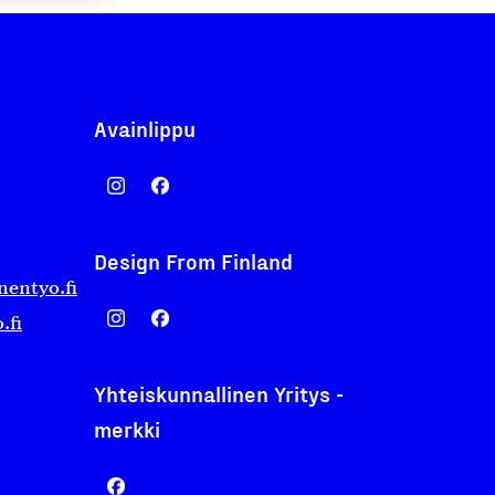
Avainlippu
Design From Finland
nentyo.fi
.fi
Yhteiskunnallinen Yritys -
merkki