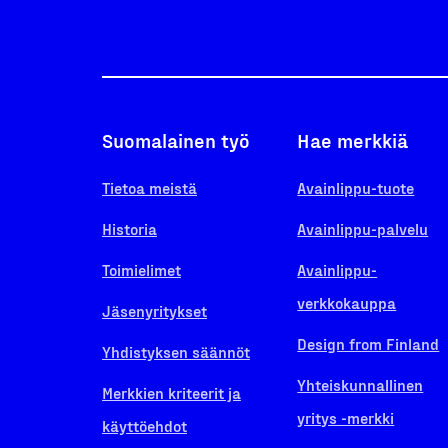
Suomalainen työ
Hae merkkiä
Tietoa meistä
Avainlippu-tuote
Historia
Avainlippu-palvelu
Toimielimet
Avainlippu-
verkkokauppa
Jäsenyritykset
Design from Finland
Yhdistyksen säännöt
Yhteiskunnallinen
Merkkien kriteerit ja
yritys -merkki
käyttöehdot