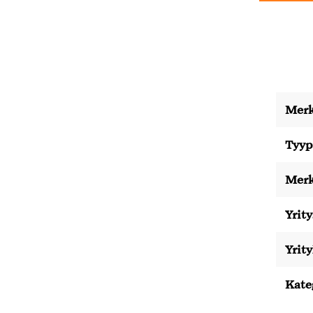
Merk
Tyyp
Merk
Yrity
Yrit
Kate