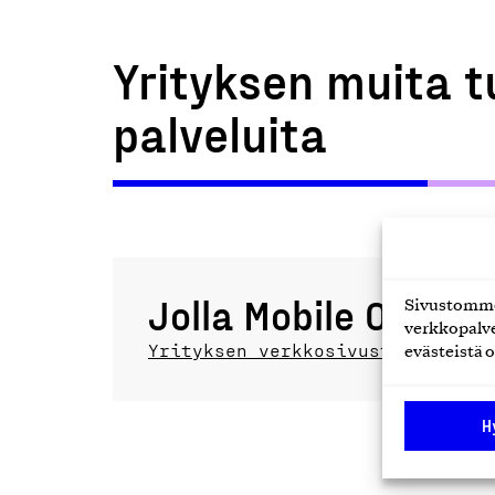
Yrityksen muita t
palveluita
Jolla Mobile Oy
Sivustomme 
verkkopalve
Yrityksen verkkosivusto
evästeistä o
H