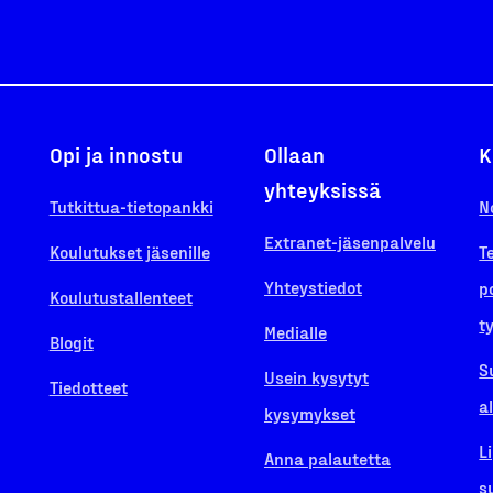
Opi ja innostu
Ollaan
K
yhteyksissä
Tutkittua-tietopankki
N
Extranet-jäsenpalvelu
Koulutukset jäsenille
T
Yhteystiedot
p
Koulutustallenteet
t
Medialle
Blogit
S
Usein kysytyt
Tiedotteet
a
kysymykset
L
Anna palautetta
s