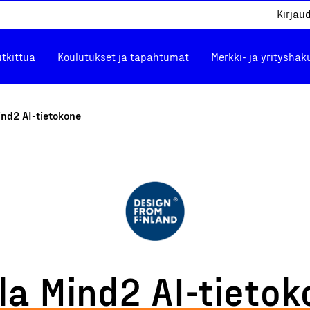
Kirjau
utkittua
Koulutukset ja tapahtumat
Merkki- ja yrityshak
ind2 AI-tietokone
la Mind2 AI-tieto