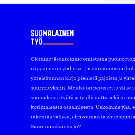
Olemme jäsentemme omistama puolueeton, 
riippumaton yhdistys. Jäseninämme on ko
yhteiskunnan kirjo pienistä pajoista ja yhte
suuryrityksiin. Meidät on perustettu yli 10
suomalaista työtä ja teollisuutta sekä nost
kotimaisesta osaamisesta. Uskomme yhä, ett
rakentaa vahvaa, elinvoimaista yhteiskunt
Sanoimmeko sen jo?