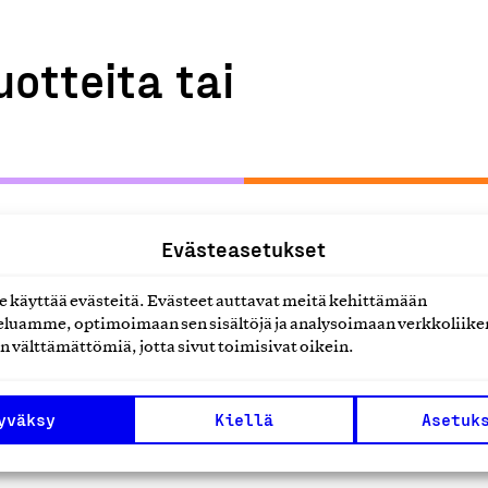
uotteita tai
Evästeasetukset
Sailfish OS
käyttää evästeitä. Evästeet auttavat meitä kehittämään
Jolla Mobile Oy, Tuote
luamme, optimoimaan sen sisältöjä ja analysoimaan verkkoliike
n välttämättömiä, jotta sivut toimisivat oikein.
Jolla Phone (2026)
Jolla Mobile Oy, Tuote
yväksy
Kiellä
Asetuk