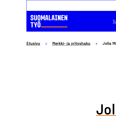
T
Etusivu
Merkki- ja yrityshaku
Jolla M
Jol