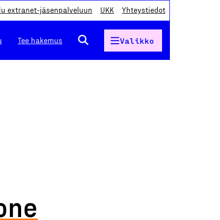
du extranet-jäsenpalveluun
UKK
Yhteystiedot
u
Tee hakemus
Valikko
kone