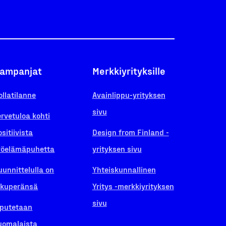
ampanjat
Merkkiyrityksille
ollatilanne
Avainlippu-yrityksen
sivu
ervetuloa kohti
ositiivista
Design from Finland -
yöelämäpuhetta
yrityksen sivu
uunnittelulla on
Yhteiskunnallinen
lkuperänsä
Yritys -merkkiyrityksen
sivu
iputetaan
uomalaista