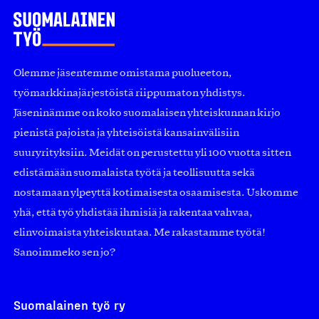
Olemme jäsentemme omistama puolueeton,
työmarkkinajärjestöistä riippumaton yhdistys.
Jäseninämme on koko suomalaisen yhteiskunnan kirjo
pienistä pajoista ja yhteisöistä kansainvälisiin
suuryrityksiin. Meidät on perustettu yli 100 vuotta sitten
edistämään suomalaista työtä ja teollisuutta sekä
nostamaan ylpeyttä kotimaisesta osaamisesta. Uskomme
yhä, että työ yhdistää ihmisiä ja rakentaa vahvaa,
elinvoimaista yhteiskuntaa. Me rakastamme työtä!
Sanoimmeko sen jo?
Suomalainen työ ry