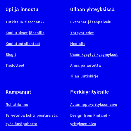
Opi ja innostu
Ollaan yhteyksissä
Tutkittua-tietopankki
Extranet-jäsenpalvelu
Koulutukset jäsenille
Yhteystiedot
Koulutustallenteet
Medialle
Blogit
Usein kysytyt kysymykset
Tiedotteet
Anna palautetta
Tilaa uutiskirje
Kampanjat
Merkkiyrityksille
Nollatilanne
Avainlippu-yrityksen sivu
Tervetuloa kohti positiivista
Design from Finland -
työelämäpuhetta
yrityksen sivu