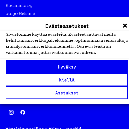
Eteläranta 14,
00130 Helsinki
Finland
Evästeasetukset
asiakaspalvelu@suomalainentyo.fi
Sivustomme käyttää evästeitä. Evästeet auttavat meitä
laskutus@suomalainentyo.fi
kehittämään verkkopalveluamme, optimoimaan sen sisältöjä
ja analysoimaan verkkoliikennettä. Osa evästeistä on
välttämättömiä, jotta sivut toimisivat oikein.
Hyväksy
Avainlippu
Kiellä
Asetukset
Design From Finland
Yhteiskunnallinen Yritys -merkki