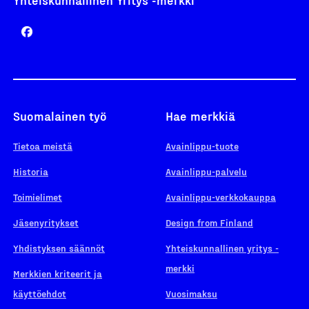
Suomalainen työ
Hae merkkiä
Tietoa meistä
Avainlippu-tuote
Historia
Avainlippu-palvelu
Toimielimet
Avainlippu-verkkokauppa
Jäsenyritykset
Design from Finland
Yhdistyksen säännöt
Yhteiskunnallinen yritys -
merkki
Merkkien kriteerit ja
käyttöehdot
Vuosimaksu