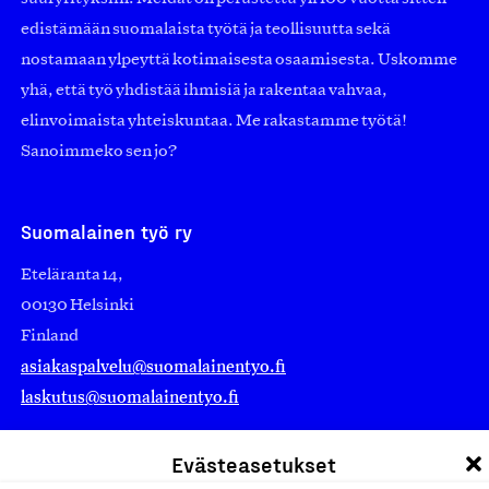
edistämään suomalaista työtä ja teollisuutta sekä
nostamaan ylpeyttä kotimaisesta osaamisesta. Uskomme
yhä, että työ yhdistää ihmisiä ja rakentaa vahvaa,
elinvoimaista yhteiskuntaa. Me rakastamme työtä!
Sanoimmeko sen jo?
Suomalainen työ ry
Eteläranta 14,
00130 Helsinki
Finland
asiakaspalvelu@suomalainentyo.fi
laskutus@suomalainentyo.fi
Evästeasetukset