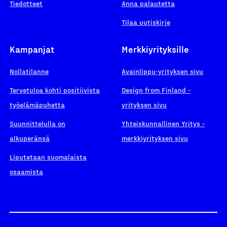
Tiedotteet
Anna palautetta
Tilaa uutiskirje
Kampanjat
Merkkiyrityksille
Nollatilanne
Avainlippu-yrityksen sivu
Tervetuloa kohti positiivista
Design from Finland -
työelämäpuhetta
yrityksen sivu
Suunnittelulla on
Yhteiskunnallinen Yritys -
alkuperänsä
merkkiyrityksen sivu
Liputetaan suomalaista
osaamista