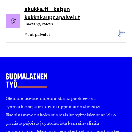
ekukka.fi - ketjun
kukkakauppapalvelut
Floweb Oy, Palvelu
Muut palvelut
Olemme jäsentemme omistama puolueeton,
työmarkkinajärjestöistä riippumaton yhdistys.
Jäseninämme on koko suomalaisen yhteiskunnan kirjo
pienistä pajoista ja yhteisöistä kansainvälisiin
suuryrityksiin. Meidät on perustettu yli 100 vuotta sitten