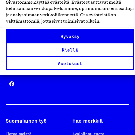
Sivustomme käyttää evästeitä. Evästeet auttavat meitä
Avainlippu
kehittämään verkkopalveluamme, optimoimaan sen sisältöjä
ja analysoimaan verkkoliikennettä. Osa evästeistä on
välttämättömiä, jotta sivut toimisivat oikein.
Hyväksy
Design From Finland
Kiellä
Asetukset
Yhteiskunnallinen Yritys -merkki
Suomalainen työ
Hae merkkiä
Tietoa meistä
Avainlippu-tuote