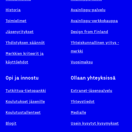
Historia
Avainlippu-palvelu
Toimielimet
Avainlippu-verkkokauppa
Jäsenyritykset
Design from Finland
Yhdistyksen säännöt
Yhteiskunnallinen yritys -
merkki
Merkkien kriteerit ja
käyttöehdot
Vuosimaksu
Opi ja innostu
Ollaan yhteyksissä
Tutkittua-tietopankki
Extranet-jäsenpalvelu
Koulutukset jäsenille
Yhteystiedot
Koulutustallenteet
Medialle
Blogit
Usein kysytyt kysymykset