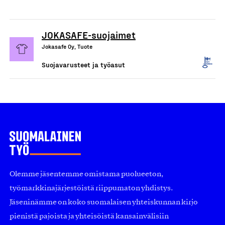
JOKASAFE-suojaimet
Jokasafe Oy, Tuote
Suojavarusteet ja työasut
Olemme jäsentemme omistama puolueeton,
työmarkkinajärjestöistä riippumaton yhdistys.
Jäseninämme on koko suomalaisen yhteiskunnan kirjo
pienistä pajoista ja yhteisöistä kansainvälisiin