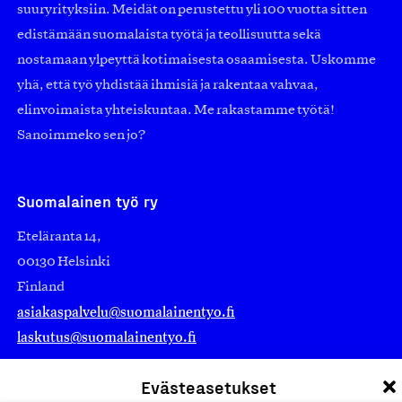
suuryrityksiin. Meidät on perustettu yli 100 vuotta sitten
edistämään suomalaista työtä ja teollisuutta sekä
nostamaan ylpeyttä kotimaisesta osaamisesta. Uskomme
yhä, että työ yhdistää ihmisiä ja rakentaa vahvaa,
elinvoimaista yhteiskuntaa. Me rakastamme työtä!
Sanoimmeko sen jo?
Suomalainen työ ry
Eteläranta 14,
00130 Helsinki
Finland
asiakaspalvelu@suomalainentyo.fi
laskutus@suomalainentyo.fi
Evästeasetukset