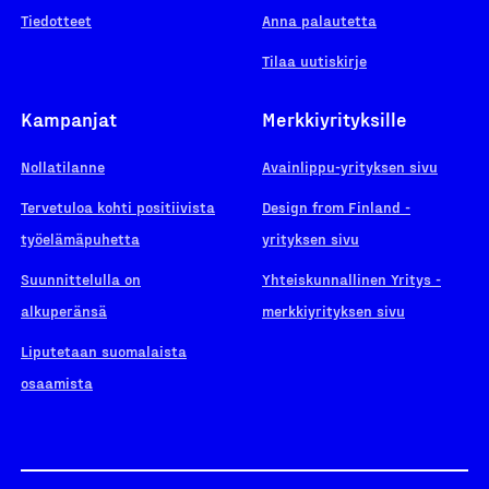
Tiedotteet
Anna palautetta
Tilaa uutiskirje
Kampanjat
Merkkiyrityksille
Nollatilanne
Avainlippu-yrityksen sivu
Tervetuloa kohti positiivista
Design from Finland -
työelämäpuhetta
yrityksen sivu
Suunnittelulla on
Yhteiskunnallinen Yritys -
alkuperänsä
merkkiyrityksen sivu
Liputetaan suomalaista
osaamista