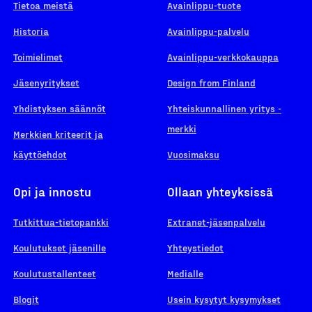
Tietoa meistä
Avainlippu-tuote
Historia
Avainlippu-palvelu
Toimielimet
Avainlippu-verkkokauppa
Jäsenyritykset
Design from Finland
Yhdistyksen säännöt
Yhteiskunnallinen yritys -
merkki
Merkkien kriteerit ja
käyttöehdot
Vuosimaksu
Opi ja innostu
Ollaan yhteyksissä
Tutkittua-tietopankki
Extranet-jäsenpalvelu
Koulutukset jäsenille
Yhteystiedot
Koulutustallenteet
Medialle
Blogit
Usein kysytyt kysymykset