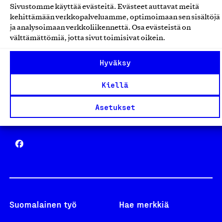
Sivustomme käyttää evästeitä. Evästeet auttavat meitä
Avainlippu
kehittämään verkkopalveluamme, optimoimaan sen sisältöjä
ja analysoimaan verkkoliikennettä. Osa evästeistä on
välttämättömiä, jotta sivut toimisivat oikein.
Hyväksy
Design From Finland
Kiellä
Asetukset
Yhteiskunnallinen Yritys -merkki
Suomalainen työ
Hae merkkiä