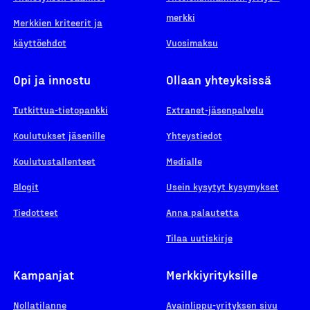
merkki
Merkkien kriteerit ja
käyttöehdot
Vuosimaksu
Opi ja innostu
Ollaan yhteyksissä
Tutkittua-tietopankki
Extranet-jäsenpalvelu
Koulutukset jäsenille
Yhteystiedot
Koulutustallenteet
Medialle
Blogit
Usein kysytyt kysymykset
Tiedotteet
Anna palautetta
Tilaa uutiskirje
Kampanjat
Merkkiyrityksille
Nollatilanne
Avainlippu-yrityksen sivu