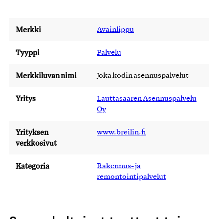
Merkki
Avainlippu
Tyyppi
Palvelu
Merkkiluvan nimi
Joka kodin asennuspalvelut
Yritys
Lauttasaaren Asennuspalvelu
Oy
Yrityksen
www.breilin.fi
verkkosivut
Kategoria
Rakennus- ja
remontointipalvelut