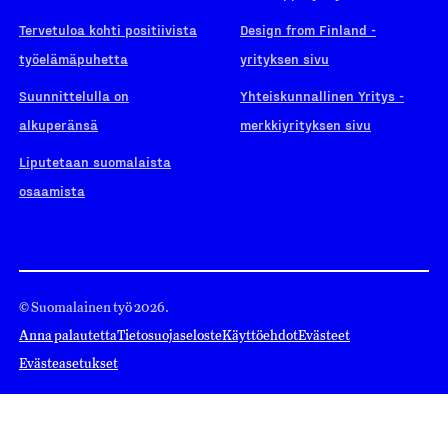
Tervetuloa kohti positiivista
Design from Finland -
työelämäpuhetta
yrityksen sivu
Suunnittelulla on
Yhteiskunnallinen Yritys -
alkuperänsä
merkkiyrityksen sivu
Liputetaan suomalaista
osaamista
© Suomalainen työ 2026.
Anna palautetta
Tietosuojaseloste
Käyttöehdot
Evästeet
Evästeasetukset