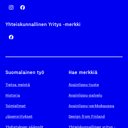
Yhteiskunnallinen Yritys -merkki
Suomalainen työ
Hae merkkiä
Tietoa meistä
Avainlippu-tuote
Historia
Avainlippu-palvelu
Toimielimet
Avainlippu-verkkokauppa
Jäsenyritykset
Design from Finland
Yhdistyksen säännöt
Yhteiskunnallinen yritys -