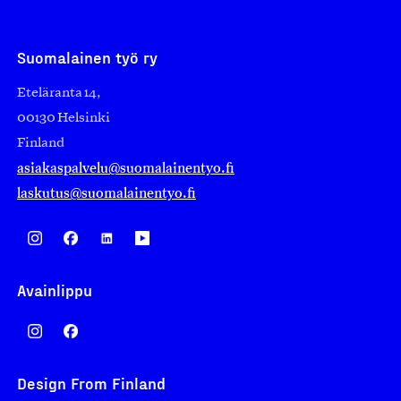
Suomalainen työ ry
Eteläranta 14,
00130 Helsinki
Finland
asiakaspalvelu@suomalainentyo.fi
laskutus@suomalainentyo.fi
Avainlippu
Design From Finland