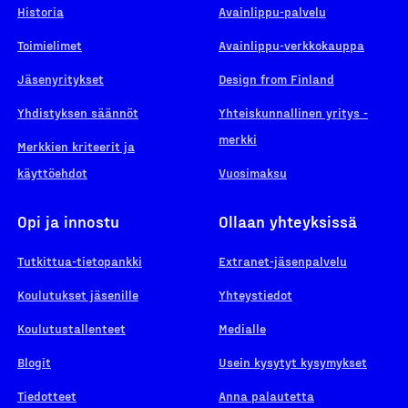
Historia
Avainlippu-palvelu
Toimielimet
Avainlippu-verkkokauppa
Jäsenyritykset
Design from Finland
Yhdistyksen säännöt
Yhteiskunnallinen yritys -
merkki
Merkkien kriteerit ja
käyttöehdot
Vuosimaksu
Opi ja innostu
Ollaan yhteyksissä
Tutkittua-tietopankki
Extranet-jäsenpalvelu
Koulutukset jäsenille
Yhteystiedot
Koulutustallenteet
Medialle
Blogit
Usein kysytyt kysymykset
Tiedotteet
Anna palautetta