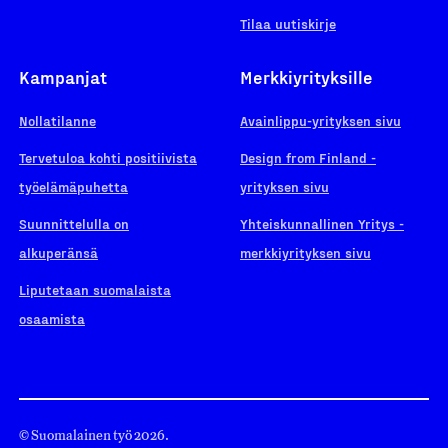
Tilaa uutiskirje
Kampanjat
Merkkiyrityksille
Nollatilanne
Avainlippu-yrityksen sivu
Tervetuloa kohti positiivista
Design from Finland -
työelämäpuhetta
yrityksen sivu
Suunnittelulla on
Yhteiskunnallinen Yritys -
alkuperänsä
merkkiyrityksen sivu
Liputetaan suomalaista
osaamista
© Suomalainen työ 2026.