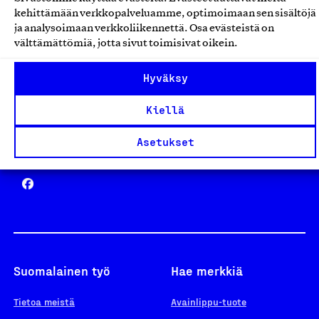
Avainlippu
kehittämään verkkopalveluamme, optimoimaan sen sisältöjä
ja analysoimaan verkkoliikennettä. Osa evästeistä on
välttämättömiä, jotta sivut toimisivat oikein.
Design From Finland
Hyväksy
Kiellä
Asetukset
Yhteiskunnallinen Yritys -merkki
Suomalainen työ
Hae merkkiä
Tietoa meistä
Avainlippu-tuote