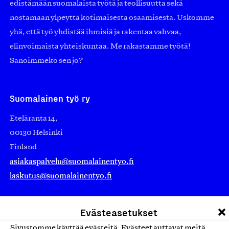
edistämään suomalaista työtä ja teollisuutta sekä
nostamaan ylpeyttä kotimaisesta osaamisesta. Uskomme
yhä, että työ yhdistää ihmisiä ja rakentaa vahvaa,
elinvoimaista yhteiskuntaa. Me rakastamme työtä!
Sanoimmeko sen jo?
Suomalainen työ ry
Eteläranta 14,
00130 Helsinki
Finland
asiakaspalvelu@suomalainentyo.fi
laskutus@suomalainentyo.fi
Evästeasetukset
Sivustomme käyttää evästeitä. Evästeet auttavat meitä