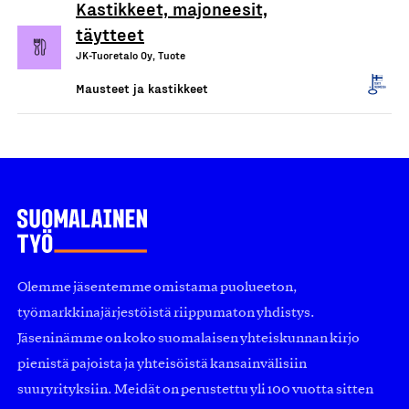
Kastikkeet, majoneesit,
täytteet
JK-Tuoretalo Oy, Tuote
Mausteet ja kastikkeet
Olemme jäsentemme omistama puolueeton,
työmarkkinajärjestöistä riippumaton yhdistys.
Jäseninämme on koko suomalaisen yhteiskunnan kirjo
pienistä pajoista ja yhteisöistä kansainvälisiin
suuryrityksiin. Meidät on perustettu yli 100 vuotta sitten