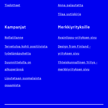
Tiedotteet
Anna palautetta
Tilaa uutiskirje
Kampanjat
Merkkiyrityksille
Nollatilanne
Avainlippu-yrityksen sivu
Tervetuloa kohti positiivista
Design from Finland -
työelämäpuhetta
yrityksen sivu
Suunnittelulla on
Yhteiskunnallinen Yritys -
alkuperänsä
merkkiyrityksen sivu
Liputetaan suomalaista
osaamista