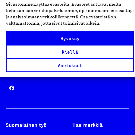
Sivustomme käyttää evästeitä. Evästeet auttavat meitä
Avainlippu
kehittämään verkkopalveluamme, optimoimaan sen sisältöjä
ja analysoimaan verkkoliikennettä. Osa evästeistä on
välttämättömiä, jotta sivut toimisivat oikein.
Hyväksy
Design From Finland
Kiellä
Asetukset
Yhteiskunnallinen Yritys -merkki
Suomalainen työ
Hae merkkiä