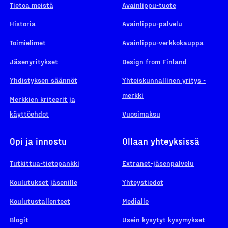
Tietoa meistä
Avainlippu-tuote
Historia
Avainlippu-palvelu
Toimielimet
Avainlippu-verkkokauppa
Jäsenyritykset
Design from Finland
Yhdistyksen säännöt
Yhteiskunnallinen yritys -
merkki
Merkkien kriteerit ja
käyttöehdot
Vuosimaksu
Opi ja innostu
Ollaan yhteyksissä
Tutkittua-tietopankki
Extranet-jäsenpalvelu
Koulutukset jäsenille
Yhteystiedot
Koulutustallenteet
Medialle
Blogit
Usein kysytyt kysymykset