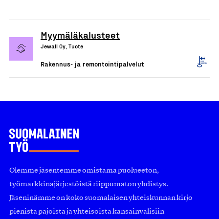
Myymäläkalusteet
Jewall Oy, Tuote
Rakennus- ja remontointipalvelut
Olemme jäsentemme omistama puolueeton,
työmarkkinajärjestöistä riippumaton yhdistys.
Jäseninämme on koko suomalaisen yhteiskunnan kirjo
pienistä pajoista ja yhteisöistä kansainvälisiin