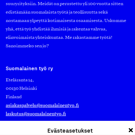
suuryrityksiin. Meidät on perustettu yli 100 vuotta sitten
edistämään suomalaista työtä ja teollisuutta sekä
nostamaan ylpeyttä kotimaisesta osaamisesta. Uskomme
yhä, että työ yhdistää ihmisiä ja rakentaa vahvaa,
elinvoimaista yhteiskuntaa. Me rakastamme työtä!
Sanoimmeko sen jo?
Suomalainen työ ry
Eteläranta 14,
00130 Helsinki
Finland
asiakaspalvelu@suomalainentyo.fi
laskutus@suomalainentyo.fi
Evästeasetukset