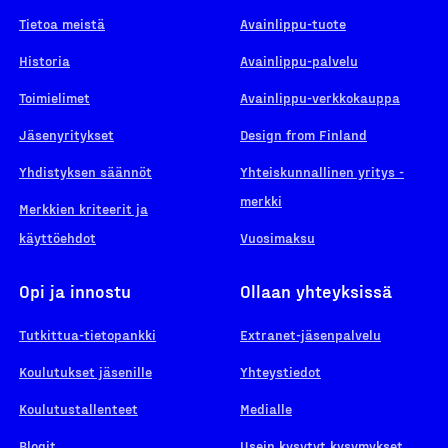
Tietoa meistä
Avainlippu-tuote
Historia
Avainlippu-palvelu
Toimielimet
Avainlippu-verkkokauppa
Jäsenyritykset
Design from Finland
Yhdistyksen säännöt
Yhteiskunnallinen yritys -
merkki
Merkkien kriteerit ja
käyttöehdot
Vuosimaksu
Opi ja innostu
Ollaan yhteyksissä
Tutkittua-tietopankki
Extranet-jäsenpalvelu
Koulutukset jäsenille
Yhteystiedot
Koulutustallenteet
Medialle
Blogit
Usein kysytyt kysymykset