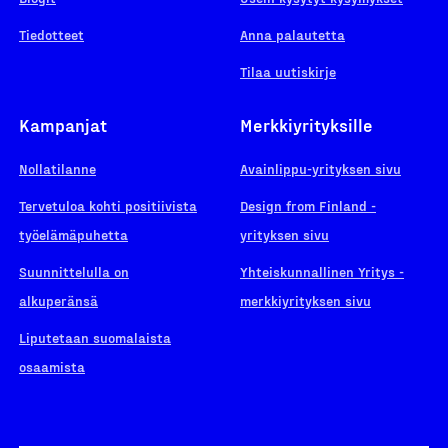
Tiedotteet
Anna palautetta
Tilaa uutiskirje
Kampanjat
Merkkiyrityksille
Nollatilanne
Avainlippu-yrityksen sivu
Tervetuloa kohti positiivista
Design from Finland -
työelämäpuhetta
yrityksen sivu
Suunnittelulla on
Yhteiskunnallinen Yritys -
alkuperänsä
merkkiyrityksen sivu
Liputetaan suomalaista
osaamista