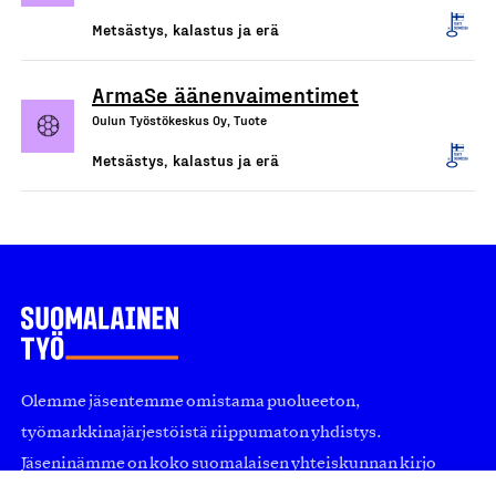
Metsästys, kalastus ja erä
ArmaSe äänenvaimentimet
Oulun Työstökeskus Oy, Tuote
Metsästys, kalastus ja erä
Olemme jäsentemme omistama puolueeton,
työmarkkinajärjestöistä riippumaton yhdistys.
Jäseninämme on koko suomalaisen yhteiskunnan kirjo
pienistä pajoista ja yhteisöistä kansainvälisiin